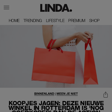
HOME
HOME
TRENDING
TRENDING
LIFESTYLE
LIFESTYLE
PREMIUM
PREMIUM
SHOP
SHOP
BINNENLAND
|
MEEN JE NIET
KOOPJES JAGEN: DEZE NIEUWE
WINKEL IN ROTTERDAM IS 'NÓG