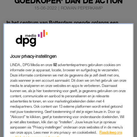
GOEDKOPER' DAN DE ACTION
15-06-2022
|
ROWAN PEPERKAMP
In het centrum van Rotterdam opende onlangs een
vestiging van de Turkse winkelketen Forbest zijn
deuren. Alle producten die je daar vindt – en dat zijn er
veel – kun je volgens de eigenaar nergens anders
goedkoper krijgen.
Jouw privacy-instellingen
Zélfs niet bij de Action.
LINDA., DPG Media en onze
92
advertentiepartners gebruiken cookies om
informatie over je apparaat, locatie, browser en surfgedrag te verzamelen.
Deze informatie combineren we met de gegevens die je zelf deelt met ons,
zoals wanneer je een account aanmaakt. Dit doen we om het gebruik van onze
GOEDKOOP
media te analyseren en onze websites en apps te verbeteren. Daarnaast
kunnen we, als je hier toestemming voor geeft, je gegevens gebruiken om onze
De twee verdiepingen tellende winkel in hartje Rotterdam
content, communicatie en aanbod te personaliseren en je relevante
bestrijkt zo’n 834 vierkante meter. In de Forbest vind je niet
advertenties te tonen, en voor marketingdoeleinden delen met 4
mediapartners. Ook content van 13 externe platformen wordt enkel getoond
alleen Turkse souvenirs. Integendeel: je kunt er ook terecht
met jouw toestemming. Geef toestemming of stel je eigen keuze in. Door op
voor bijvoorbeeld huishoudartikelen, keukenproducten,
"Akkoord" te klikken, geef je toestemming voor onderstaande doeleinden. Wil
speelgoed, verzorgingsproducten en textiel.
je niet alles toestaan, klik dan op “Instellen”. Jouw keuze kun je opnieuw
aanpassen via “Privacy-instellingen” onderaan onze websites of in de menu’s
van onze apps. Lees meer in ons privacy- en cookiebeleid.
Raadpleeg ons
Zo tik je een fietsbel van 35 cent op de kop of