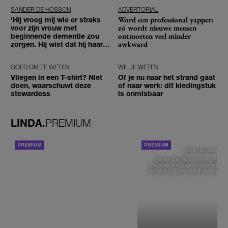
SANDER DE HOSSON
ADVERTORIAL
Word een professional yapper:
'Hij vroeg mij wie er straks
zó wordt nieuwe mensen
voor zijn vrouw met
ontmoeten veel minder
beginnende dementie zou
awkward
zorgen. Hij wist dat hij haar
zou moeten loslaten'
GOED OM TE WETEN
WIL JE WETEN
Vliegen in een T-shirt? Niet
Of je nu naar het strand gaat
doen, waarschuwt deze
of naar werk: dit kledingstuk
stewardess
is onmisbaar
LINDA.
PREMIUM
ACHTERGROND
DE STAD VAN
Elske DeWall over Leeu
muziek en haar favoriete p
de stad: 'Een stad die voelt 