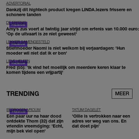
ADVERTORIAL
Dankzij dit hightech product kregen LINDA.lezers frissere en
schonere tanden
DE ERFENIS
Amy’s zus voert al twintig jaar strijd om erfenis van 10.000 euro:
'Op de uitvaart is ze niet geweest'
LEKKER SAMENGESTELD
Stiefmoeder Naomi is niet welkom bij verjaardagen: 'Hun
moeder wil niet dat ik er ben'
LIEVE HELEEN
Fred (55): 'Ik vind het moeilijk om meerdere keren klaar te
komen tijdens een vrijpartij'
TRENDING
MEER
BEDROGEN VROUW
TATUM DAGELET
Een paar uur na haar dood
'Ollie is vertrokken naar een
ontdekte Thom (32) dat zijn
adres ver weg van ons. En
vriendin vreemdging: 'Echt,
dat doet pijn’
mijn bek viel open'