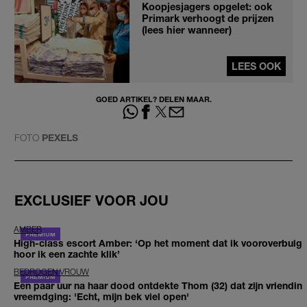
Koopjesjagers opgelet: ook
Primark verhoogt de prijzen
(lees hier wanneer)
LEES OOK
GOED ARTIKEL? DELEN MAAR.
FOTO
PEXELS
EXCLUSIEF VOOR JOU
AMBER
High-class escort Amber: ‘Op het moment dat ik vooroverbuig
hoor ik een zachte klik’
BEDROGEN VROUW
Een paar uur na haar dood ontdekte Thom (32) dat zijn vriendin
vreemdging: 'Echt, mijn bek viel open'