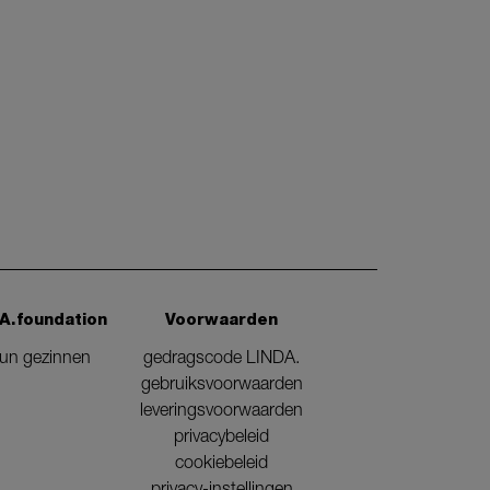
A.foundation
Voorwaarden
eun gezinnen
gedragscode LINDA.
gebruiksvoorwaarden
leveringsvoorwaarden
privacybeleid
cookiebeleid
privacy-instellingen