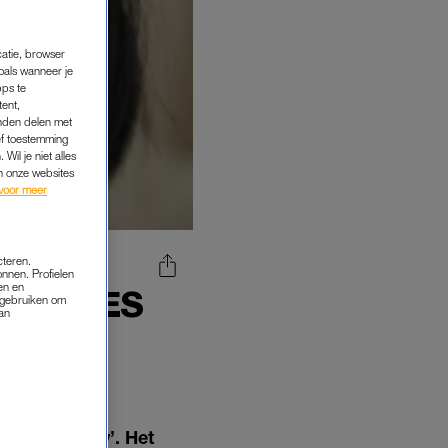
catie, browser
oals wanneer je
pps te
tent,
inden delen met
ef toestemming
Wil je niet alles
an onze websites
voor meer
cteren.
onnen. Profielen
en en
E HAZES
s gebruiken om
van
E VEEL
 ‘Geen sorry’. Het