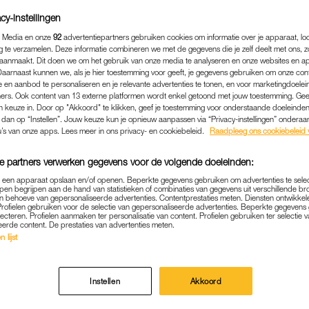
cy-instellingen
 Media en onze
92
advertentiepartners gebruiken cookies om informatie over je apparaat, lo
g te verzamelen. Deze informatie combineren we met de gegevens die je zelf deelt met ons, z
aanmaakt. Dit doen we om het gebruik van onze media te analyseren en onze websites en a
Daarnaast kunnen we, als je hier toestemming voor geeft, je gegevens gebruiken om onze con
 en aanbod te personaliseren en je relevante advertenties te tonen, en voor marketingdoele
ers. Ook content van 13 externe platformen wordt enkel getoond met jouw toestemming. Ge
gen keuze in. Door op "Akkoord" te klikken, geef je toestemming voor onderstaande doeleinden. 
k dan op “Instellen”. Jouw keuze kun je opnieuw aanpassen via “Privacy-instellingen” ondera
u’s van onze apps. Lees meer in ons privacy- en cookiebeleid.
Raadpleeg ons cookiebeleid 
e partners verwerken gegevens voor de volgende doeleinden:
p een apparaat opslaan en/of openen. Beperkte gegevens gebruiken om advertenties te sele
ENTERTAINMENT
|
MUZIEK
pen begrijpen aan de hand van statistieken of combinaties van gegevens uit verschillende br
 behoeve van gepersonaliseerde advertenties. Contentprestaties meten. Diensten ontwikkel
UWE SINGLE VAN ROXEANN
Profielen gebruiken voor de selectie van gepersonaliseerde advertenties. Beperkte gegeven
lecteren. Profielen aanmaken ter personalisatie van content. Profielen gebruiken ter selectie 
OVER GASLIGHTING: 'IN T
eerde content. De prestaties van advertenties meten.
 lijst
NEGATIVITEIT GEZETEN'
17-10-2022
|
ANNA NEELTJE DE BOER
Instellen
Akkoord
 vrijdag met een nieuwe single en het nummer heet