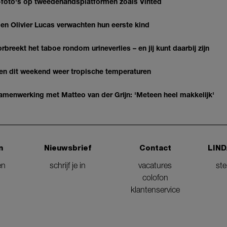
AI-foto's op tweedehandsplatformen zoals Vinted
 Olivier Lucas verwachten hun eerste kind
breekt het taboe rondom urineverlies – en jij kunt daarbij zijn
gen dit weekend weer tropische temperaturen
enwerking met Matteo van der Grijn: 'Meteen heel makkelijk'
n
Nieuwsbrief
Contact
LIND
en
schrijf je in
vacatures
st
colofon
klantenservice