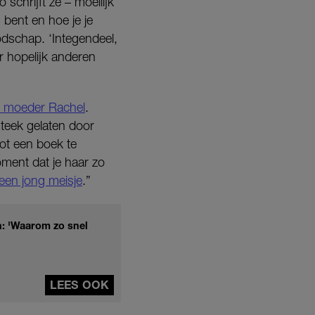
schrijft ze – moeilijk
 bent en hoe je je
dschap. ‘Integendeel,
ar hopelijk anderen
r moeder Rachel
.
teek gelaten door
ot een boek te
ment dat je haar zo
 een jong meisje
.”
n: 'Waarom zo snel
LEES OOK