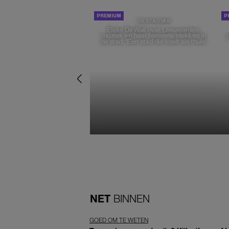
DE STAD VAN
Elske DeWall over Leeuwarden,
muziek en haar favoriete plekken in
de stad: 'Een stad die voelt als thuis'
NET
BINNEN
GOED OM TE WETEN