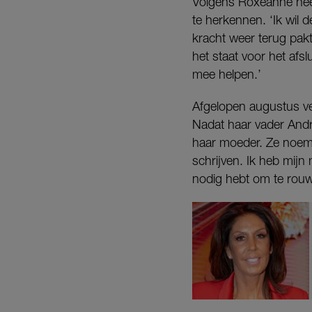
Volgens Roxeanne heeft
te herkennen. ‘Ik wil d
kracht weer terug pak
het staat voor het afs
mee helpen.’
Afgelopen augustus v
Nadat haar vader Andr
haar moeder. Ze noemd
schrijven. Ik heb mij
nodig hebt om te rouw