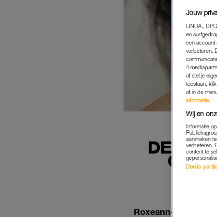
Jouw priva
LINDA., DPG
en surfgedra
een account 
verbeteren. 
communicatie
4 mediapartn
of stel je ei
toestaan, kli
of in de men
informatie.
Wij en onz
Informatie o
Publieksgroe
aanmaken ten
DE NIE
verbeteren. 
content te se
GAAT 
gepersonalis
Derde partijen
Roxeanne Hazes komt