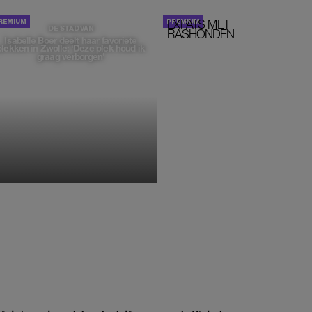
EXPATS MET
STOM!
DE STAD VAN
RASHONDEN
Isabelle Boer deelt haar favoriete
plekken in Zwolle: 'Deze plek houd ik
graag verborgen'
MONIQUE KLEMANN