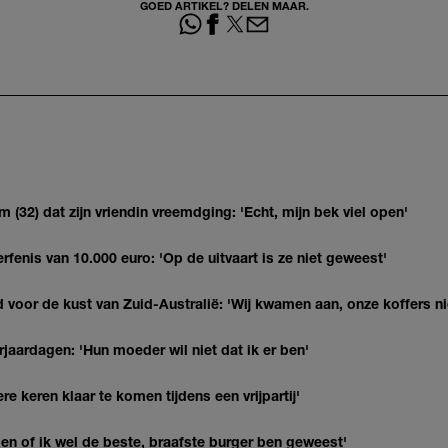
GOED ARTIKEL? DELEN MAAR.
(32) dat zijn vriendin vreemdging: 'Echt, mijn bek viel open'
erfenis van 10.000 euro: 'Op de uitvaart is ze niet geweest'
 voor de kust van Zuid-Australië: 'Wij kwamen aan, onze koffers ni
jaardagen: 'Hun moeder wil niet dat ik er ben'
re keren klaar te komen tijdens een vrijpartij'
agen of ik wel de beste, braafste burger ben geweest'