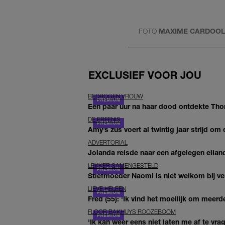
FOTO
MAXIME CARDOOL
EXCLUSIEF VOOR JOU
BEDROGEN VROUW
Een paar uur na haar dood ontdekte Thom 
DE ERFENIS
Amy’s zus voert al twintig jaar strijd om 
ADVERTORIAL
Jolanda reisde naar een afgelegen eiland
LEKKER SAMENGESTELD
Stiefmoeder Naomi is niet welkom bij ver
LIEVE HELEEN
Fred (55): 'Ik vind het moeilijk om meerde
FLOOR BAKHUYS ROOZEBOOM
'Ik kan weer eens niet laten me af te vr