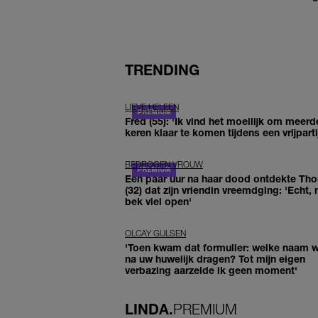
TRENDING
LIEVE HELEEN
Fred (55): 'Ik vind het moeilijk om meerd
keren klaar te komen tijdens een vrijparti
BEDROGEN VROUW
Een paar uur na haar dood ontdekte Th
(32) dat zijn vriendin vreemdging: 'Echt, 
bek viel open'
OLCAY GULSEN
'Toen kwam dat formulier: welke naam wi
na uw huwelijk dragen? Tot mijn eigen
verbazing aarzelde ik geen moment'
LINDA.
PREMIUM