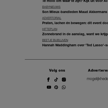
Te mooi om waar te zijn? Kijk uit voor 
BABYNIEUWS
Son Mieux-bandleden Maud Akkermans en
ADVERTORIAL
Praten, lachen én bewegen: dit event door
HITTEPLAN
Zonnebrand in de aanslag, want we krij
BEETJE BIJBLIJVEN
Hannah Waddingham over 'Ted Lasso'-sam
Volg ons
Advertere
mogelijkhed