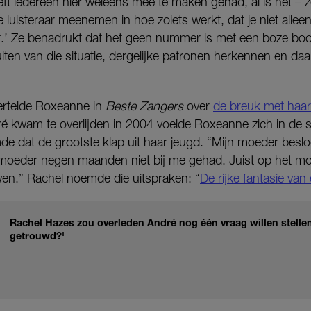
 iedereen hier weleens mee te maken gehad, al is het – zo 
e luisteraar meenemen in hoe zoiets werkt, dat je niet alleen
t.’ Ze benadrukt dat het geen nummer is met een boze boo
luiten van die situatie, dergelijke patronen herkennen en da
ertelde Roxeanne in
Beste Zangers
over
de breuk met haa
é kwam te overlijden in 2004 voelde Roxeanne zich in de s
e dat de grootste klap uit haar jeugd. “Mijn moeder beslo
n moeder negen maanden niet bij me gehad. Juist op het mo
en.” Rachel noemde die uitspraken: “
De rijke fantasie van
Rachel Hazes zou overleden André nog één vraag willen stelle
getrouwd?'