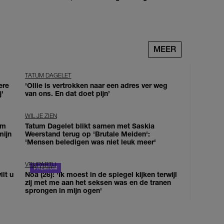
MEER
TATUM DAGELET
ere
'Ollie is vertrokken naar een adres ver weg
j'
van ons. En dat doet pijn’
WIL JE ZIEN
om
Tatum Dagelet blikt samen met Saskia
mijn
Weerstand terug op 'Brutale Meiden':
'Mensen beledigen was niet leuk meer'
VRIJPARTIJ
lt u
Noa (26): 'Ik moest in de spiegel kijken terwijl
zij met me aan het seksen was en de tranen
sprongen in mijn ogen'