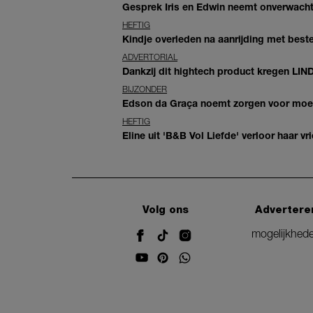
Gesprek Iris en Edwin neemt onverwachte
HEFTIG
Kindje overleden na aanrijding met bes
ADVERTORIAL
Dankzij dit hightech product kregen LIN
BIJZONDER
Edson da Graça noemt zorgen voor moeder
HEFTIG
Eline uit 'B&B Vol Liefde' verloor haar vrie
Volg ons
Advertere
mogelijkhed