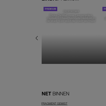
DE STAD VAN
Elske DeWall over Leeuwarden,
muziek en haar favoriete plekken in
de stad: 'Een stad die voelt als thuis'
NET
BINNEN
FRAGMENT GEMIST