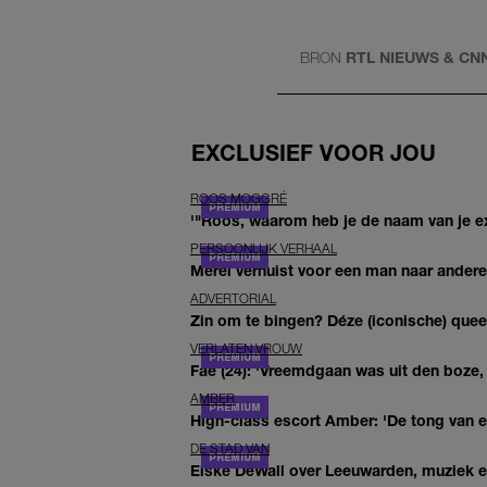
BRON
RTL NIEUWS & CN
EXCLUSIEF VOOR JOU
ROOS MOGGRÉ
'"Roos, waarom heb je de naam van je ex 
PERSOONLIJK VERHAAL
Merel verhuist voor een man naar andere 
ADVERTORIAL
Zin om te bingen? Déze (iconische) queer 
VERLATEN VROUW
Fae (24): 'Vreemdgaan was uit den boze, d
AMBER
High-class escort Amber: 'De tong van ee
DE STAD VAN
Elske DeWall over Leeuwarden, muziek en 