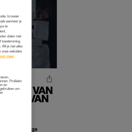
catie, browser
oals wanneer je
pps te
tent,
inden delen met
ef toestemming
Wil je niet alles
an onze websites
voor meer
cteren.
onnen. Profielen
en en
S EEN VAN
s gebruiken om
van
TFLIX VAN
 een driedelige