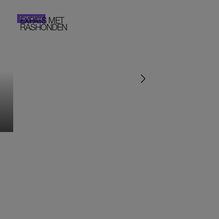
EXPATS MET
STOM!
PERSOONLIJK VERHA
RASHONDEN
MONIQUE KLEMANN