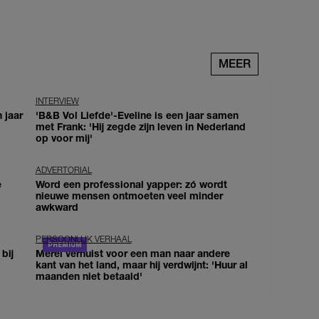
MEER
INTERVIEW
 jaar
'B&B Vol Liefde'-Eveline is een jaar samen
met Frank: 'Hij zegde zijn leven in Nederland
op voor mij'
ADVERTORIAL
e
Word een professional yapper: zó wordt
nieuwe mensen ontmoeten veel minder
awkward
PERSOONLIJK VERHAAL
bij
Merel verhuist voor een man naar andere
kant van het land, maar hij verdwijnt: 'Huur al
maanden niet betaald'