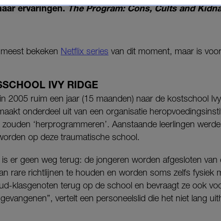
haar ervaringen.
The Program: Cons, Cults and Kidn
de meest bekeken
Netflix series
van dit moment, maar is voora
SCHOOL IVY RIDGE
in 2005 ruim een jaar (15 maanden) naar de kostschool Ivy
aakt onderdeel uit van een organisatie heropvoedingsinsti
 zouden ‘herprogrammeren’. Aanstaande leerlingen werd
worden op deze traumatische school.
 er geen weg terug: de jongeren worden afgesloten van 
 rare richtlijnen te houden en worden soms zelfs fysiek 
d-klasgenoten terug op de school en bevraagt ze ook voor
evangenen”, vertelt een personeelslid die het niet lang uit