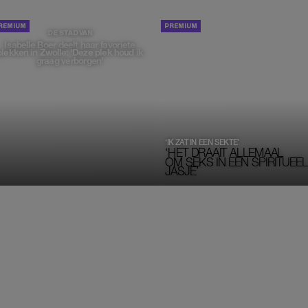
PORTRETTEN
DE STAD VAN
Isabelle Boer deelt haar favoriete
plekken in Zwolle: 'Deze plek houd ik
graag verborgen'
‘IK ZAT IN EEN SEKTE’
‘HET DRAAIT ALLEMAAL
OM SEKS IN EEN SPIRITUEEL 
JASJE’