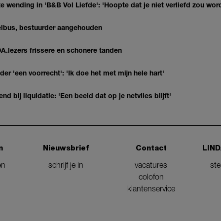
 wending in 'B&B Vol Liefde': 'Hoopte dat je niet verliefd zou wor
telbus, bestuurder aangehouden
DA.lezers frissere en schonere tanden
 'een voorrecht': 'Ik doe het met mijn hele hart'
nd bij liquidatie: 'Een beeld dat op je netvlies blijft'
n
Nieuwsbrief
Contact
LIND
en
schrijf je in
vacatures
st
colofon
klantenservice