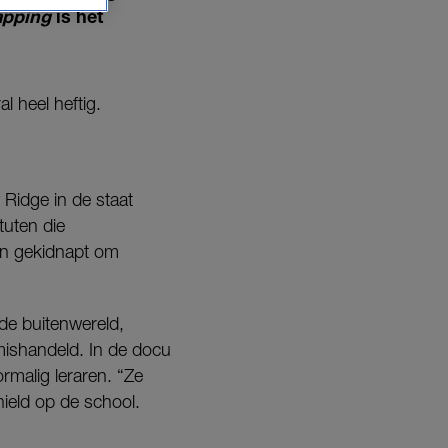
apping
is het
l heel heftig.
 Ridge in de staat
tuten die
en gekidnapt om
de buitenwereld,
mishandeld. In de docu
malig leraren. “Ze
hield op de school.