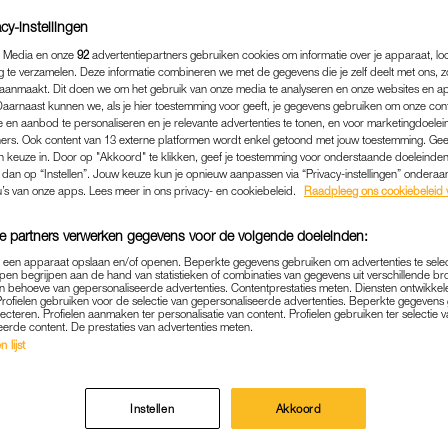
cy-instellingen
 Media en onze
92
advertentiepartners gebruiken cookies om informatie over je apparaat, lo
g te verzamelen. Deze informatie combineren we met de gegevens die je zelf deelt met ons, z
aanmaakt. Dit doen we om het gebruik van onze media te analyseren en onze websites en a
Daarnaast kunnen we, als je hier toestemming voor geeft, je gegevens gebruiken om onze con
 en aanbod te personaliseren en je relevante advertenties te tonen, en voor marketingdoele
ers. Ook content van 13 externe platformen wordt enkel getoond met jouw toestemming. Ge
gen keuze in. Door op "Akkoord" te klikken, geef je toestemming voor onderstaande doeleinden. 
k dan op “Instellen”. Jouw keuze kun je opnieuw aanpassen via “Privacy-instellingen” ondera
u’s van onze apps. Lees meer in ons privacy- en cookiebeleid.
Raadpleeg ons cookiebeleid 
e partners verwerken gegevens voor de volgende doeleinden:
p een apparaat opslaan en/of openen. Beperkte gegevens gebruiken om advertenties te sele
ENTERTAINMENT
|
KIJKTIP
pen begrijpen aan de hand van statistieken of combinaties van gegevens uit verschillende br
 behoeve van gepersonaliseerde advertenties. Contentprestaties meten. Diensten ontwikkel
R TERROR KOSTSCHOOL I
Profielen gebruiken voor de selectie van gepersonaliseerde advertenties. Beperkte gegeven
lecteren. Profielen aanmaken ter personalisatie van content. Profielen gebruiken ter selectie 
 BEKEKEN SERIES OP NE
eerde content. De prestaties van advertenties meten.
 lijst
DIT MOMENT
11-03-2024
|
EMMA BREED
Instellen
Akkoord
n terror kostschool The Academy at Ivy Ridge maakte