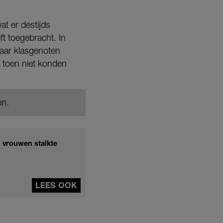
at er destijds
ft toegebracht. In
haar klasgenoten
e toen niet konden
en.
n vrouwen stalkte
LEES OOK