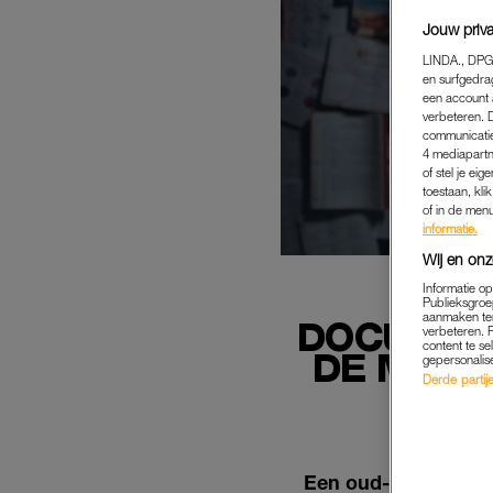
Jouw priva
LINDA., DPG
en surfgedra
een account 
verbeteren. 
communicatie
4 mediapartn
of stel je ei
toestaan, kli
of in de men
informatie.
Wij en onz
Informatie o
Publieksgroe
aanmaken ten
DOCU OVE
verbeteren. 
content te se
DE MEEST
gepersonalis
Derde partijen
Een oud-leerling va