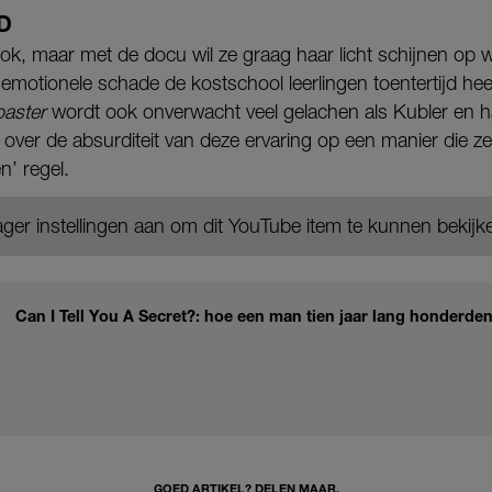
D
k, maar met de docu wil ze graag haar licht schijnen op w
motionele schade de kostschool leerlingen toentertijd hee
coaster
wordt ook onverwacht veel gelachen als Kubler en 
over de absurditeit van deze ervaring op een manier die z
n’ regel.
ger instellingen aan om dit YouTube item te kunnen bekijk
Can I Tell You A Secret?: hoe een man tien jaar lang honderde
GOED ARTIKEL? DELEN MAAR.