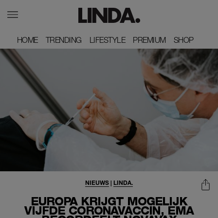
HOME
HOME
TRENDING
TRENDING
LIFESTYLE
LIFESTYLE
PREMIUM
PREMIUM
SHOP
SHOP
NIEUWS
|
LINDA.
EUROPA KRIJGT MOGELIJK
VIJFDE CORONAVACCIN, EMA