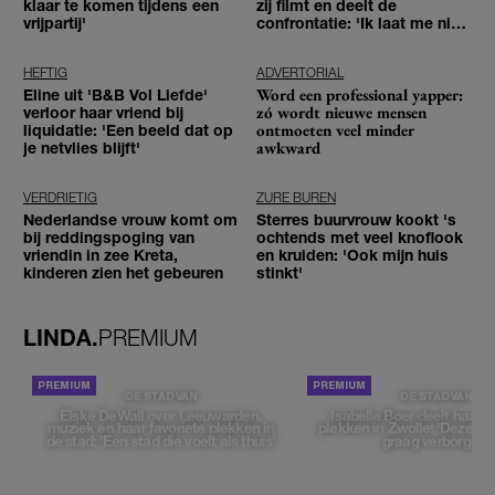
klaar te komen tijdens een
zij filmt en deelt de
vrijpartij'
confrontatie: 'Ik laat me niet
tegenhouden'
HEFTIG
ADVERTORIAL
Word een professional yapper:
Eline uit 'B&B Vol Liefde'
zó wordt nieuwe mensen
verloor haar vriend bij
ontmoeten veel minder
liquidatie: 'Een beeld dat op
awkward
je netvlies blijft'
VERDRIETIG
ZURE BUREN
Nederlandse vrouw komt om
Sterres buurvrouw kookt 's
bij reddingspoging van
ochtends met veel knoflook
vriendin in zee Kreta,
en kruiden: 'Ook mijn huis
kinderen zien het gebeuren
stinkt'
LINDA.
PREMIUM
DE STAD VAN
DE STAD VAN
Elske DeWall over Leeuwarden,
Isabelle Boer deelt haar f
muziek en haar favoriete plekken in
plekken in Zwolle: 'Deze pl
de stad: 'Een stad die voelt als thuis'
graag verborgen'