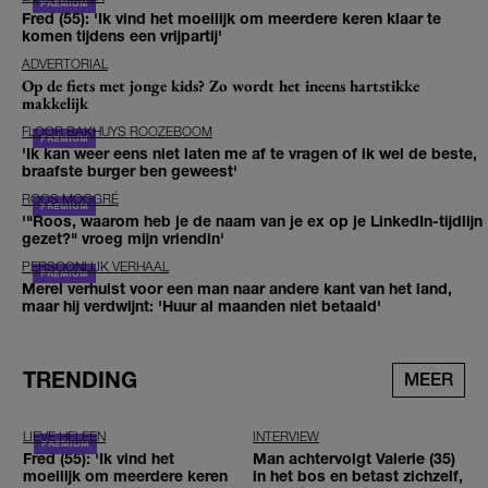
Fred (55): 'Ik vind het moeilijk om meerdere keren klaar te
komen tijdens een vrijpartij'
ADVERTORIAL
Op de fiets met jonge kids? Zo wordt het ineens hartstikke
makkelijk
FLOOR BAKHUYS ROOZEBOOM
'Ik kan weer eens niet laten me af te vragen of ik wel de beste,
braafste burger ben geweest'
ROOS MOGGRÉ
'"Roos, waarom heb je de naam van je ex op je LinkedIn-tijdlijn
gezet?" vroeg mijn vriendin'
PERSOONLIJK VERHAAL
Merel verhuist voor een man naar andere kant van het land,
maar hij verdwijnt: 'Huur al maanden niet betaald'
TRENDING
MEER
LIEVE HELEEN
INTERVIEW
Fred (55): 'Ik vind het
Man achtervolgt Valerie (35)
moeilijk om meerdere keren
in het bos en betast zichzelf,