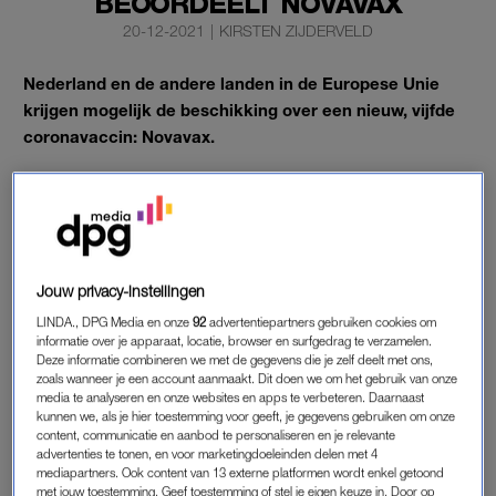
BEOORDEELT NOVAVAX
20-12-2021
|
KIRSTEN ZIJDERVELD
Nederland en de andere landen in de Europese Unie
krijgen mogelijk de beschikking over een nieuw, vijfde
coronavaccin: Novavax.
De toezichthouder Europees Geneesmiddelenbureau (EMA) in
Amsterdam buigt zich maandag over het vaccin.
VIJFDE CORONAVACCIN
Jouw privacy-instellingen
De beoordelaars moeten kijken of het vaccin werkt en veilig is.
LINDA., DPG Media en onze
92
advertentiepartners gebruiken cookies om
Ook moeten ze beoordelen of de voordelen in de strijd tegen
informatie over je apparaat, locatie, browser en surfgedrag te verzamelen.
Deze informatie combineren we met de gegevens die je zelf deelt met ons,
de pandemie groter zijn dan de nadelen van potentiële
zoals wanneer je een account aanmaakt. Dit doen we om het gebruik van onze
bijwerkingen.
media te analyseren en onze websites en apps te verbeteren. Daarnaast
kunnen we, als je hier toestemming voor geeft, je gegevens gebruiken om onze
content, communicatie en aanbod te personaliseren en je relevante
Het vaccin heet NVX-CoV2373 of Nuvaxovid. Het is
advertenties te tonen, en voor marketingdoeleinden delen met 4
ontwikkeld door het Tsjechische Praha Vaccines, dat vorig jaar
mediapartners. Ook content van 13 externe platformen wordt enkel getoond
werd gekocht door het Amerikaanse Novavax en sindsdien
met jouw toestemming. Geef toestemming of stel je eigen keuze in. Door op