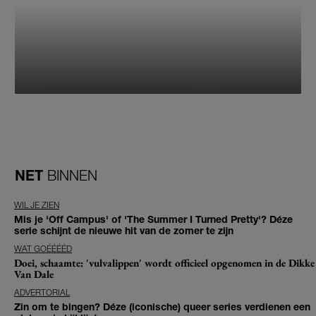
NET
BINNEN
WIL JE ZIEN
Mis je 'Off Campus' of 'The Summer I Turned Pretty'? Déze
serie schijnt de nieuwe hit van de zomer te zijn
WAT GOÉÉÉÉD
Doei, schaamte: 'vulvalippen' wordt officieel opgenomen in de Dikke
Van Dale
ADVERTORIAL
Zin om te bingen? Déze (iconische) queer series verdienen een