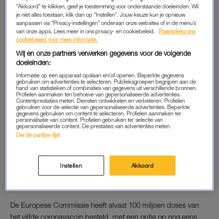
"Akkoord" te klikken, geef je toestemming voor onderstaande doeleinden. Wil
Novavax CZ heet.
je niet alles toestaan, klik dan op “Instellen”. Jouw keuze kun je opnieuw
aanpassen via “Privacy-instellingen” onderaan onze websites of in de menu’s
van onze apps. Lees meer in ons privacy- en cookiebeleid.
Raadpleeg ons
cookiebeleid voor meer informatie.
TWEE PRIKKEN
Wij en onze partners verwerken gegevens voor de volgende
Het vaccin bevat kleine deeltjes van in het lab gemaakte
doeleinden:
uitsteeksels waarmee het coronavirus een lichaamscel
Informatie op een apparaat opslaan en/of openen. Beperkte gegevens
binnendringt. Het afweersysteem moet leren om die deeltjes te
gebruiken om advertenties te selecteren. Publieksgroepen begrijpen aan de
hand van statistieken of combinaties van gegevens uit verschillende bronnen.
herkennen en aan te vallen. Mensen krijgen twee prikken, met
Profielen aanmaken ten behoeve van gepersonaliseerde advertenties.
Contentprestaties meten. Diensten ontwikkelen en verbeteren. Profielen
drie weken tussen de beide inentingen.
gebruiken voor de selectie van gepersonaliseerde advertenties. Beperkte
gegevens gebruiken om content te selecteren. Profielen aanmaken ter
personalisatie van content. Profielen gebruiken ter selectie van
gepersonaliseerde content. De prestaties van advertenties meten.
Effectiviteit Janssenvaccin
Derde partijen lijst
tegen deltavariant na drie
maanden toegenomen
Instellen
Akkoord
LEES OOK
De Europese Commissie heeft alvast 100 miljoen doses van
het vijfde coronavaccin besteld, met een optie op nog eens