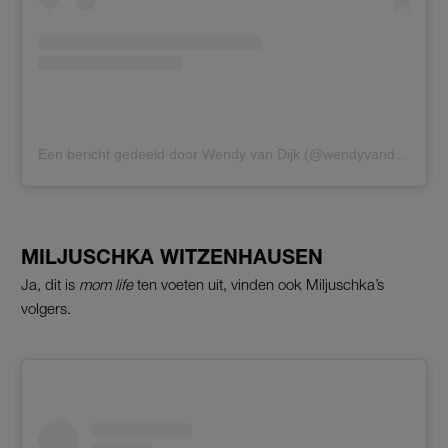
Een bericht gedeeld door Wendy van Dijk (@wendyvandijk3)
MILJUSCHKA WITZENHAUSEN
Ja, dit is
mom life
ten voeten uit, vinden ook Miljuschka’s
volgers.