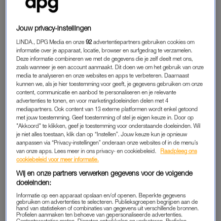
Jouw privacy-instellingen
LINDA., DPG Media en onze
92
advertentiepartners gebruiken cookies om
Een bericht gedeeld door Kirsten Schilder (@kirsten_schilder)
informatie over je apparaat, locatie, browser en surfgedrag te verzamelen.
Deze informatie combineren we met de gegevens die je zelf deelt met ons,
zoals wanneer je een account aanmaakt. Dit doen we om het gebruik van onze
media te analyseren en onze websites en apps te verbeteren. Daarnaast
kunnen we, als je hier toestemming voor geeft, je gegevens gebruiken om onze
content, communicatie en aanbod te personaliseren en je relevante
advertenties te tonen, en voor marketingdoeleinden delen met 4
mediapartners. Ook content van 13 externe platformen wordt enkel getoond
GERALDINE KEMPER
met jouw toestemming. Geef toestemming of stel je eigen keuze in. Door op
Of het nou winter, lente, zomer of herfst is, geel staat je
"Akkoord" te klikken, geef je toestemming voor onderstaande doeleinden. Wil
je niet alles toestaan, klik dan op “Instellen”. Jouw keuze kun je opnieuw
geweldig Geraldine.
aanpassen via “Privacy-instellingen” onderaan onze websites of in de menu’s
van onze apps. Lees meer in ons privacy- en cookiebeleid.
Raadpleeg ons
cookiebeleid voor meer informatie.
Wij en onze partners verwerken gegevens voor de volgende
doeleinden:
Informatie op een apparaat opslaan en/of openen. Beperkte gegevens
gebruiken om advertenties te selecteren. Publieksgroepen begrijpen aan de
hand van statistieken of combinaties van gegevens uit verschillende bronnen.
Profielen aanmaken ten behoeve van gepersonaliseerde advertenties.
Contentprestaties meten. Diensten ontwikkelen en verbeteren. Profielen