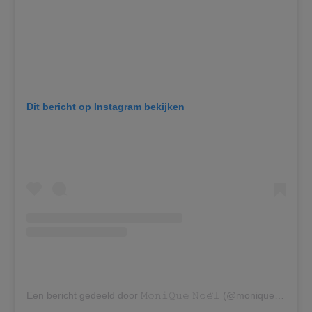
Dit bericht op Instagram bekijken
Een bericht gedeeld door 𝙼𝚘𝚗𝚒𝚀𝚞𝚎 𝙽𝚘𝚎̈𝚕 (@moniquenoell)