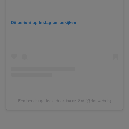
Dit bericht op Instagram bekijken
Een bericht gedeeld door 𝕯𝖔𝖚𝖜𝖊 𝕭𝖔𝖇 (@douwebob)