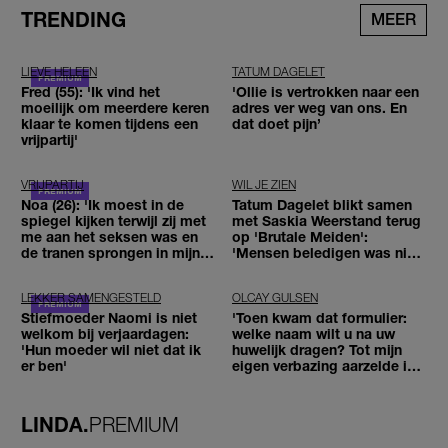
TRENDING
MEER
LIEVE HELEEN
TATUM DAGELET
Fred (55): 'Ik vind het
'Ollie is vertrokken naar een
moeilijk om meerdere keren
adres ver weg van ons. En
klaar te komen tijdens een
dat doet pijn’
vrijpartij'
VRIJPARTIJ
WIL JE ZIEN
Noa (26): 'Ik moest in de
Tatum Dagelet blikt samen
spiegel kijken terwijl zij met
met Saskia Weerstand terug
me aan het seksen was en
op 'Brutale Meiden':
de tranen sprongen in mijn
'Mensen beledigen was niet
ogen'
leuk meer'
LEKKER SAMENGESTELD
OLCAY GULSEN
Stiefmoeder Naomi is niet
'Toen kwam dat formulier:
welkom bij verjaardagen:
welke naam wilt u na uw
'Hun moeder wil niet dat ik
huwelijk dragen? Tot mijn
er ben'
eigen verbazing aarzelde ik
geen moment'
LINDA.
PREMIUM