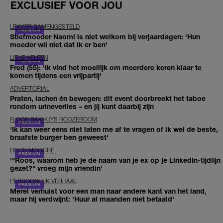
EXCLUSIEF VOOR JOU
LEKKER SAMENGESTELD
Stiefmoeder Naomi is niet welkom bij verjaardagen: 'Hun
moeder wil niet dat ik er ben'
LIEVE HELEEN
Fred (55): 'Ik vind het moeilijk om meerdere keren klaar te
komen tijdens een vrijpartij'
ADVERTORIAL
Praten, lachen én bewegen: dit event doorbreekt het taboe
rondom urineverlies – en jij kunt daarbij zijn
FLOOR BAKHUYS ROOZEBOOM
'Ik kan weer eens niet laten me af te vragen of ik wel de beste,
braafste burger ben geweest'
ROOS MOGGRÉ
'"Roos, waarom heb je de naam van je ex op je LinkedIn-tijdlijn
gezet?" vroeg mijn vriendin'
PERSOONLIJK VERHAAL
Merel verhuist voor een man naar andere kant van het land,
maar hij verdwijnt: 'Huur al maanden niet betaald'