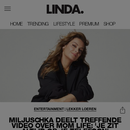
HOME
HOME
TRENDING
TRENDING
LIFESTYLE
LIFESTYLE
PREMIUM
PREMIUM
SHOP
SHOP
ENTERTAINMENT
|
LEKKER LOEREN
MILJUSCHKA DEELT TREFFENDE
VIDEO OVER MOM LIFE: 'JE ZIT