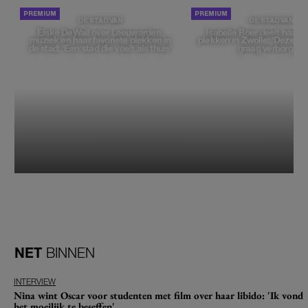
DE STAD VAN
DE STAD VAN
Elske DeWall over Leeuwarden,
Isabelle Boer deelt haar f
muziek en haar favoriete plekken in
plekken in Zwolle: 'Deze pl
de stad: 'Een stad die voelt als thuis'
graag verborgen'
NET
BINNEN
INTERVIEW
Nina wint Oscar voor studenten met film over haar libido: 'Ik vond
het moeilijk te beseffen'