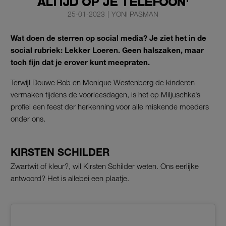
ALTIJD OP JE TELEFOON'
25-01-2023
|
YONI PASMAN
Wat doen de sterren op social media? Je ziet het in de
social rubriek: Lekker Loeren. Geen halszaken, maar
toch fijn dat je erover kunt meepraten.
Terwijl Douwe Bob en Monique Westenberg de kinderen
vermaken tijdens de voorleesdagen, is het op Miljuschka’s
profiel een feest der herkenning voor alle miskende moeders
onder ons.
KIRSTEN SCHILDER
Zwartwit of kleur?, wil Kirsten Schilder weten. Ons eerlijke
antwoord? Het is allebei een plaatje.