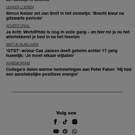
LEKKER LOEREN
Simon Keizer zet Jan Smit in het zonnetje: 'Bracht kleur na
gitzwarte periode'
ADVERTORIAL
Ja écht: WorldPride is nog in volle gang – en hier rol je nu het
allerlekkerst je bed in na het feesten
BEETJE BIJBLIJVEN
'GTST'-acteur Cas Jansen deelt geheim achter 17-jarig
huwelijk: 'Je moet elkaar vrijlaten'
IN MEMORIAM
Collega's delen warme herinneringen aan Peter Faber: 'Hij had
een aanstekelijke positieve energie'
Volg ons