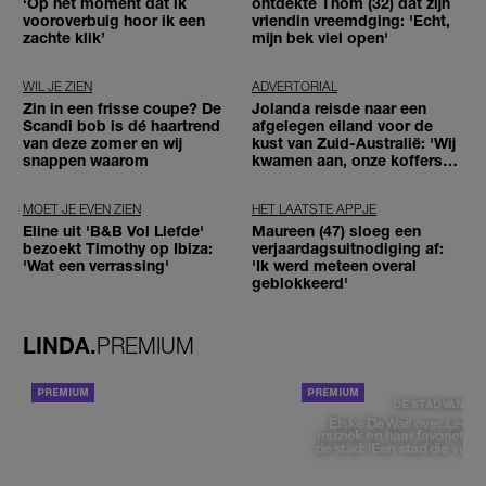
‘Op het moment dat ik
ontdekte Thom (32) dat zijn
vooroverbuig hoor ik een
vriendin vreemdging: 'Echt,
zachte klik’
mijn bek viel open'
WIL JE ZIEN
ADVERTORIAL
Zin in een frisse coupe? De
Jolanda reisde naar een
Scandi bob is dé haartrend
afgelegen eiland voor de
van deze zomer en wij
kust van Zuid-Australië: 'Wij
snappen waarom
kwamen aan, onze koffers
niet'
MOET JE EVEN ZIEN
HET LAATSTE APPJE
Eline uit 'B&B Vol Liefde'
Maureen (47) sloeg een
bezoekt Timothy op Ibiza:
verjaardagsuitnodiging af:
'Wat een verrassing'
'Ik werd meteen overal
geblokkeerd'
LINDA.
PREMIUM
ACHTERGROND
DE STAD VAN
Elske DeWall over Leeu
muziek en haar favoriete p
de stad: 'Een stad die voelt 