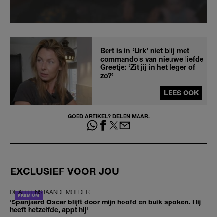
Bert is in ‘Urk’ niet blij met
commando’s van nieuwe liefde
Greetje: ‘Zit jij in het leger of
zo?’
LEES OOK
GOED ARTIKEL? DELEN MAAR.
EXCLUSIEF VOOR JOU
DE ALLEENSTAANDE MOEDER
'Spanjaard Oscar blijft door mijn hoofd en buik spoken. Hij
heeft hetzelfde, appt hij'