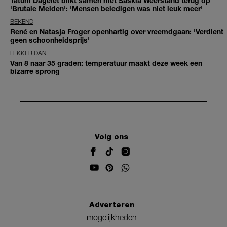
Tatum Dagelet blikt samen met Saskia Weerstand terug op
'Brutale Meiden': 'Mensen beledigen was niet leuk meer'
BEKEND
René en Natasja Froger openhartig over vreemdgaan: 'Verdient
geen schoonheidsprijs'
LEKKER DAN
Van 8 naar 35 graden: temperatuur maakt deze week een
bizarre sprong
Volg ons
Adverteren
mogelijkheden