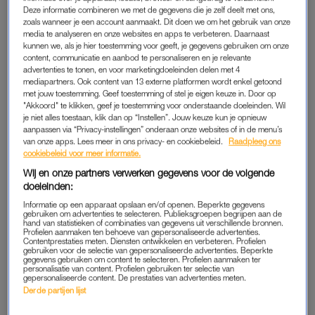
Deze informatie combineren we met de gegevens die je zelf deelt met ons,
“Verschrikkelijk”, verzucht hij voor de camera’s van
Urk
.
zoals wanneer je een account aanmaakt. Dit doen we om het gebruik van onze
media te analyseren en onze websites en apps te verbeteren. Daarnaast
kunnen we, als je hier toestemming voor geeft, je gegevens gebruiken om onze
KOKEN
content, communicatie en aanbod te personaliseren en je relevante
advertenties te tonen, en voor marketingdoeleinden delen met 4
Terwijl Albert gapend op het dek zit, gooit Teun op dat ze later
mediapartners. Ook content van 13 externe platformen wordt enkel getoond
met jouw toestemming. Geef toestemming of stel je eigen keuze in. Door op
die dag ook nog moeten gaan koken. “Schollen bakken is
"Akkoord" te klikken, geef je toestemming voor onderstaande doeleinden. Wil
geen koken”, verbetert Albert zijn vriend. Eenmaal in de
je niet alles toestaan, klik dan op “Instellen”. Jouw keuze kun je opnieuw
keuken wordt de sfeer er niet gezelliger op. “Wat stinkt die
aanpassen via “Privacy-instellingen” onderaan onze websites of in de menu’s
van onze apps. Lees meer in ons privacy- en cookiebeleid.
Raadpleeg ons
vis”, zegt Albert, terwijl hij de vis uit de koelkast haalt. “Wat
cookiebeleid voor meer informatie.
denk je, zouden ze dit lekker vinden?” Teun denkt van wel:
Wij en onze partners verwerken gegevens voor de volgende
“Natuurlijk vinden ze het lekker. Het is toch een delicatesse.
doeleinden:
Lekker een zout scholletje met een beetje rijst.”
Informatie op een apparaat opslaan en/of openen. Beperkte gegevens
gebruiken om advertenties te selecteren. Publieksgroepen begrijpen aan de
hand van statistieken of combinaties van gegevens uit verschillende bronnen.
Teun gaat direct aan de slag met de vis. Ietwat verbaasd kijkt
Profielen aanmaken ten behoeve van gepersonaliseerde advertenties.
Contentprestaties meten. Diensten ontwikkelen en verbeteren. Profielen
Albert naar het tafereel. “Maar je gooit ze nu in het water?! En
gebruiken voor de selectie van gepersonaliseerde advertenties. Beperkte
gegevens gebruiken om content te selecteren. Profielen aanmaken ter
wat is dit nou dan, Teun?” Hij pakt de vis vast: “We moeten
personalisatie van content. Profielen gebruiken ter selectie van
gepersonaliseerde content. De prestaties van advertenties meten.
gewoon de kop eraf knippen.” Daar is Teun het niet mee eens:
Derde partijen lijst
“Nee, dat doe je zo, met het mes. Die vinnen moet je met de
schaar doen.” Albert lijkt weinig vertrouwen te hebben in de