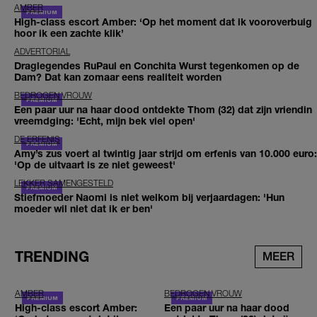
AMBER
High-class escort Amber: ‘Op het moment dat ik vooroverbuig
hoor ik een zachte klik’
ADVERTORIAL
Draglegendes RuPaul en Conchita Wurst tegenkomen op de
Dam? Dat kan zomaar eens realiteit worden
BEDROGEN VROUW
Een paar uur na haar dood ontdekte Thom (32) dat zijn vriendin
vreemdging: 'Echt, mijn bek viel open'
DE ERFENIS
Amy’s zus voert al twintig jaar strijd om erfenis van 10.000 euro:
'Op de uitvaart is ze niet geweest'
LEKKER SAMENGESTELD
Stiefmoeder Naomi is niet welkom bij verjaardagen: 'Hun
moeder wil niet dat ik er ben'
TRENDING
MEER
AMBER
BEDROGEN VROUW
High-class escort Amber:
Een paar uur na haar dood