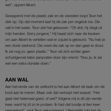
wel”, oppert Albert.
Gewapend met de plastic zak en de visresten loopt Teun het
dek op. Op dat moment laat hij de zak per ongeluk los. Die
valt in het water. Teun ziet het gebeuren: “Oh shit, hij vliegt uit
mijn handen. Sorry jongens.” Hij haast zich naar de keuken
om aan Albert te vertellen wat er zojuist is gebeurd. “Nu heb je
een dode zeehond. Die vreet die zak op en dan gaat-ie dood.
Ik zei nog zo: geen plastic.” Teun wil zich echter geen
schuldgevoel laten aanpraten door zijn vriend: “Nou ja, ik zal
wel een extra donatie doen.”
AAN WAL
Aan het einde van de zeiltocht is het aan Albert de taak om de
boot aan te meren. Maar ook dat verloopt niet soepel. “Het
gaat niet helemaal goed, of wel? Volgens mij is dit zijn eerste
keer, want hij zit zo te prutsen. Ik had dat bootje al tien keer
neergelegd”, zegt Teun gekscherend. Uiteindelijk lukt het de