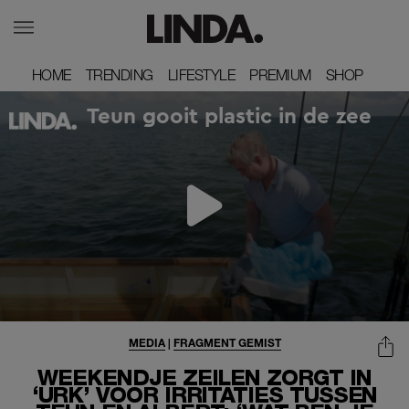
HOME
HOME
TRENDING
TRENDING
LIFESTYLE
LIFESTYLE
PREMIUM
PREMIUM
SHOP
SHOP
MEDIA
|
FRAGMENT GEMIST
WEEKENDJE ZEILEN ZORGT IN
‘URK’ VOOR IRRITATIES TUSSEN