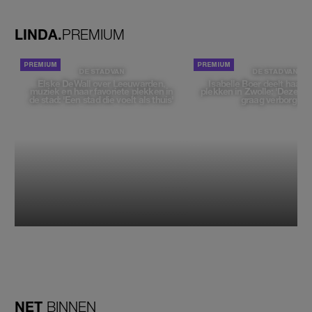
geen moment'
LINDA.
PREMIUM
DE STAD VAN
DE STAD VAN
Elske DeWall over Leeuwarden,
Isabelle Boer deelt haar f
muziek en haar favoriete plekken in
plekken in Zwolle: 'Deze pl
de stad: 'Een stad die voelt als thuis'
graag verborgen'
NET
BINNEN