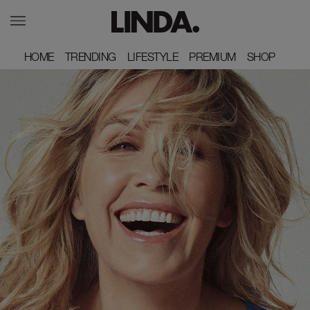
HOME
HOME
TRENDING
TRENDING
LIFESTYLE
LIFESTYLE
PREMIUM
PREMIUM
SHOP
SHOP