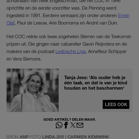
schuilnaam van Niek Engelschman, die het COC in 1946
oprichtte en de eerste voorzitter was. De Penning werd
ingesteld in 1991. Eerdere winnaars zijn onder anderen
Erwin
Olaf
, Paul de Leeuw, Arie Boomsma en André van Duin.
Het COC reikte ook twee zogeheten Sterren van de Toekomst-
prijzen uit. Die gingen naar cabaretier Gavin Reijnders en de
makers van de podcast
Lesbische Liga
, Annefleur Schipper
en Vera Siemons.
Tanja Jess: 'Als ouder heb je
één taak, en dat is van je kind
houden en het beschermen'
LEES OOK
GOED ARTIKEL? DELEN MAAR.
BRON
ANP
FOTO
LINDA.205 | CARMEN KEMMINK