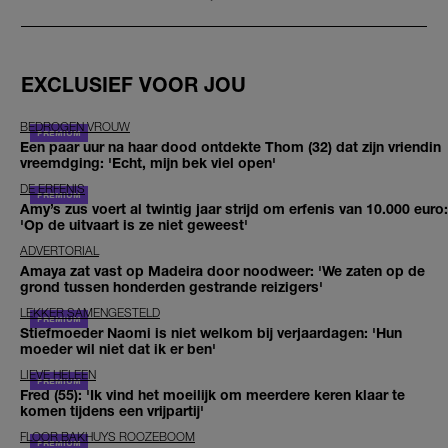
EXCLUSIEF VOOR JOU
BEDROGEN VROUW
Een paar uur na haar dood ontdekte Thom (32) dat zijn vriendin
vreemdging: 'Echt, mijn bek viel open'
DE ERFENIS
Amy’s zus voert al twintig jaar strijd om erfenis van 10.000 euro:
'Op de uitvaart is ze niet geweest'
ADVERTORIAL
Amaya zat vast op Madeira door noodweer: 'We zaten op de
grond tussen honderden gestrande reizigers'
LEKKER SAMENGESTELD
Stiefmoeder Naomi is niet welkom bij verjaardagen: 'Hun
moeder wil niet dat ik er ben'
LIEVE HELEEN
Fred (55): 'Ik vind het moeilijk om meerdere keren klaar te
komen tijdens een vrijpartij'
FLOOR BAKHUYS ROOZEBOOM