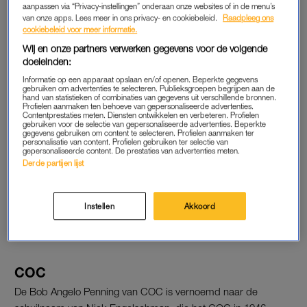
Tanja Jess heeft de Bob Angelo Penning van het COC
aanpassen via “Privacy-instellingen” onderaan onze websites of in de menu’s
van onze apps. Lees meer in ons privacy- en cookiebeleid.
Raadpleeg ons
gekregen. De prijs werd zondag voor het eerst sinds
cookiebeleid voor meer informatie.
2020 weer uitgereikt.
Wij en onze partners verwerken gegevens voor de volgende
doeleinden:
Ook Ligya Wachter en de stichting
Meer dan Gewenst
kregen
de onderscheiding.
Informatie op een apparaat opslaan en/of openen. Beperkte gegevens
gebruiken om advertenties te selecteren. Publieksgroepen begrijpen aan de
hand van statistieken of combinaties van gegevens uit verschillende bronnen.
Profielen aanmaken ten behoeve van gepersonaliseerde advertenties.
Contentprestaties meten. Diensten ontwikkelen en verbeteren. Profielen
TANJA JESS
gebruiken voor de selectie van gepersonaliseerde advertenties. Beperkte
gegevens gebruiken om content te selecteren. Profielen aanmaken ter
personalisatie van content. Profielen gebruiken ter selectie van
Het COC noemt Jess “een bondgenoot van onschatbare
gepersonaliseerde content. De prestaties van advertenties meten.
waarde voor de regenbooggemeenschap”. “Jess steunt haar
Derde partijen lijst
transgender dochter door dik en dun en vertelt daarover onder
meer bij
Humberto
en in de
LINDA
. Ook is ze bijvoorbeeld
Instellen
Akkoord
ambassadeur van Paarse Vrijdag, de dag voor respect en
acceptatie op school”, aldus het COC.
COC
De Bob Angelo Penning van COC is vernoemd naar de