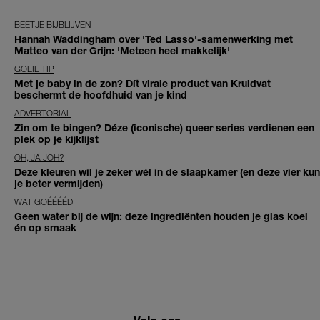
BEETJE BIJBLIJVEN
Hannah Waddingham over 'Ted Lasso'-samenwerking met
Matteo van der Grijn: 'Meteen heel makkelijk'
GOEIE TIP
Met je baby in de zon? Dít virale product van Kruidvat
beschermt de hoofdhuid van je kind
ADVERTORIAL
Zin om te bingen? Déze (iconische) queer series verdienen een
plek op je kijklijst
OH, JA JOH?
Deze kleuren wil je zeker wél in de slaapkamer (en deze vier kun
je beter vermijden)
WAT GOÉÉÉÉD
Geen water bij de wijn: deze ingrediënten houden je glas koel
én op smaak