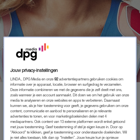
Jouw privacy-instellingen
LINDA., DPG Media en onze
92
advertentiepartners gebruiken cookies om
informatie over je apparaat, locatie, browser en surfgedrag te verzamelen.
MEDIA
|
WAT GOÉÉÉÉD
Deze informatie combineren we met de gegevens die je zelf deelt met ons,
zoals wanneer je een account aanmaakt. Dit doen we om het gebruik van onze
TANJA JESS ONTVANGT
media te analyseren en onze websites en apps te verbeteren. Daarnaast
OEUVREPRIJS VAN COC: 'VAN
kunnen we, als je hier toestemming voor geeft, je gegevens gebruiken om onze
content, communicatie en aanbod te personaliseren en je relevante
ONSCHATBARE WAARDE VOOR
advertenties te tonen, en voor marketingdoeleinden delen met 4
REGENBOOGGEMEENSCHAP'
mediapartners. Ook content van 13 externe platformen wordt enkel getoond
27-01-2025
|
MIRJAM RASMUSSENS
met jouw toestemming. Geef toestemming of stel je eigen keuze in. Door op
"Akkoord" te klikken, geef je toestemming voor onderstaande doeleinden. Wil
je niet alles toestaan, klik dan op “Instellen”. Jouw keuze kun je opnieuw