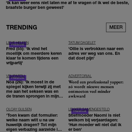
'Ik kan weer eens niet laten me af te vragen of ik wel de beste,
braafste burger ben geweest'
TRENDING
MEER
LIEVE HELEEN
TATUM DAGELET
Fred (55): 'Ik vind het
'Ollie is vertrokken naar een
moeilijk om meerdere keren
adres ver weg van ons. En
klaar te komen tijdens een
dat doet pijn’
vrijpartij'
VRIJPARTIJ
ADVERTORIAL
Word een professional yapper:
Noa (26): 'Ik moest in de
zó wordt nieuwe mensen
spiegel kijken terwijl zij met
ontmoeten veel minder
me aan het seksen was en
awkward
de tranen sprongen in mijn
ogen'
OLCAY GULSEN
LEKKER SAMENGESTELD
'Toen kwam dat formulier:
Stiefmoeder Naomi is niet
welke naam wilt u na uw
welkom bij verjaardagen:
huwelijk dragen? Tot mijn
'Hun moeder wil niet dat ik
eigen verbazing aarzelde ik
er ben'