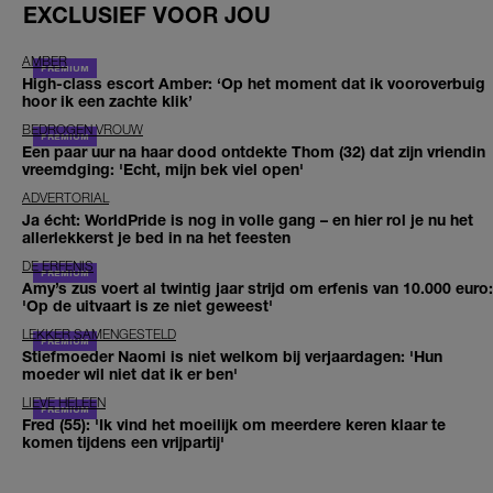
EXCLUSIEF VOOR JOU
AMBER
High-class escort Amber: ‘Op het moment dat ik vooroverbuig
hoor ik een zachte klik’
BEDROGEN VROUW
Een paar uur na haar dood ontdekte Thom (32) dat zijn vriendin
vreemdging: 'Echt, mijn bek viel open'
ADVERTORIAL
Ja écht: WorldPride is nog in volle gang – en hier rol je nu het
allerlekkerst je bed in na het feesten
DE ERFENIS
Amy’s zus voert al twintig jaar strijd om erfenis van 10.000 euro:
'Op de uitvaart is ze niet geweest'
LEKKER SAMENGESTELD
Stiefmoeder Naomi is niet welkom bij verjaardagen: 'Hun
moeder wil niet dat ik er ben'
LIEVE HELEEN
Fred (55): 'Ik vind het moeilijk om meerdere keren klaar te
komen tijdens een vrijpartij'