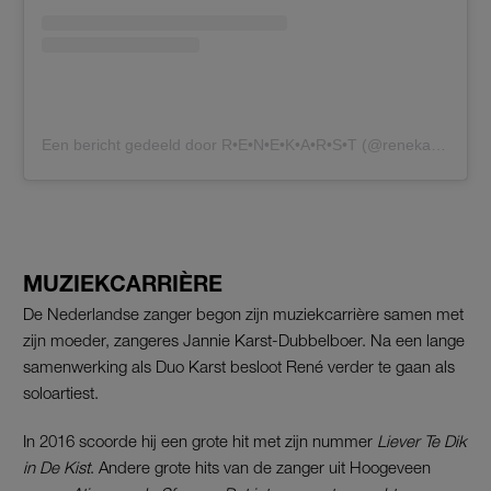
Een bericht gedeeld door R•E•N•E•K•A•R•S•T (@renekarst)
MUZIEKCARRIÈRE
De Nederlandse zanger begon zijn muziekcarrière samen met
zijn moeder, zangeres Jannie Karst-Dubbelboer. Na een lange
samenwerking als Duo Karst besloot René verder te gaan als
soloartiest.
In 2016 scoorde hij een grote hit met zijn nummer
Liever Te Dik
in De Kist
. Andere grote hits van de zanger uit Hoogeveen