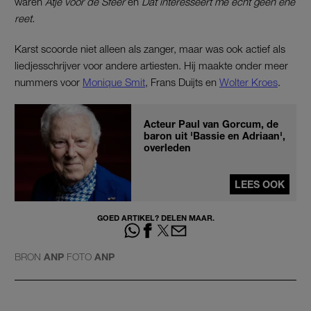
waren
Atje voor de Sfeer
en
Dat interesseert me echt geen ene
reet.
Karst scoorde niet alleen als zanger, maar was ook actief als
liedjesschrijver voor andere artiesten. Hij maakte onder meer
nummers voor
Monique Smit
, Frans Duijts en
Wolter Kroes
.
Acteur Paul van Gorcum, de
baron uit 'Bassie en Adriaan',
overleden
LEES OOK
GOED ARTIKEL? DELEN MAAR.
BRON
ANP
FOTO
ANP