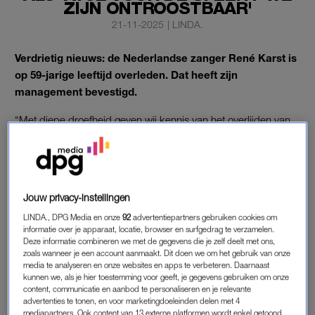
ZIJN ONTROOSTBAAR'
21-11-2025
|
LINDA.
Verdrietig nieuws: de Nederlandse zanger René Karst is
op 59-jarige leeftijd overleden. Dat heeft zijn
management bevestigd.
“Met diepe droefheid geven wij kennis van het overlijden van
René Karst”, valt er op de Instagram-pagina van de zanger te
lezen.
Jouw privacy-instellingen
RENÉ KARST OVERLEDEN
LINDA., DPG Media en onze
92
advertentiepartners gebruiken cookies om
“René is vanmorgen niet meer wakker geworden en op een
informatie over je apparaat, locatie, browser en surfgedrag te verzamelen.
vredige manier heengegaan. We zijn ontroostbaar. Met zijn
Deze informatie combineren we met de gegevens die je zelf deelt met ons,
muziek, warmte en unieke persoonlijkheid heeft hij vele, maar
zoals wanneer je een account aanmaakt. Dit doen we om het gebruik van onze
media te analyseren en onze websites en apps te verbeteren. Daarnaast
vooral onze, harten geraakt.”
kunnen we, als je hier toestemming voor geeft, je gegevens gebruiken om onze
content, communicatie en aanbod te personaliseren en je relevante
advertenties te tonen, en voor marketingdoeleinden delen met 4
mediapartners. Ook content van 13 externe platformen wordt enkel getoond