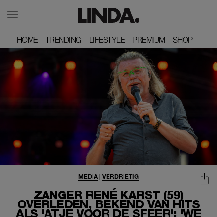
HOME
HOME
TRENDING
TRENDING
LIFESTYLE
LIFESTYLE
PREMIUM
PREMIUM
SHOP
SHOP
MEDIA
|
VERDRIETIG
ZANGER RENÉ KARST (59)
OVERLEDEN, BEKEND VAN HITS
ALS 'ATJE VOOR DE SFEER': 'WE