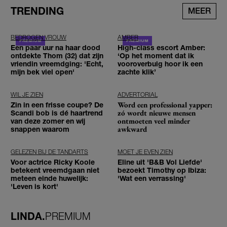
TRENDING
MEER
BEDROGEN VROUW
AMBER
Een paar uur na haar dood
High-class escort Amber:
ontdekte Thom (32) dat zijn
‘Op het moment dat ik
vriendin vreemdging: 'Echt,
vooroverbuig hoor ik een
mijn bek viel open'
zachte klik’
WIL JE ZIEN
ADVERTORIAL
Word een professional yapper:
Zin in een frisse coupe? De
zó wordt nieuwe mensen
Scandi bob is dé haartrend
ontmoeten veel minder
van deze zomer en wij
awkward
snappen waarom
GELEZEN BIJ DE TANDARTS
MOET JE EVEN ZIEN
Voor actrice Ricky Koole
Eline uit 'B&B Vol Liefde'
betekent vreemdgaan niet
bezoekt Timothy op Ibiza:
meteen einde huwelijk:
'Wat een verrassing'
'Leven is kort'
LINDA.
PREMIUM