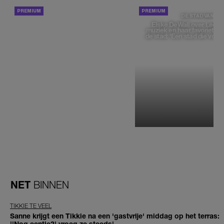
ACHTERGROND
DE STAD VAN
Elske DeWall over Leeu
muziek en haar favoriete p
de stad: 'Een stad die voelt 
NET
BINNEN
TIKKIE TE VEEL
Sanne krijgt een Tikkie na een 'gastvrije' middag op het terras:
''Nog eentje?' vroeg ze steeds'