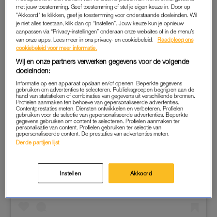
met jouw toestemming. Geef toestemming of stel je eigen keuze in. Door op
"Akkoord" te klikken, geef je toestemming voor onderstaande doeleinden. Wil
je niet alles toestaan, klik dan op “Instellen”. Jouw keuze kun je opnieuw
aanpassen via “Privacy-instellingen” onderaan onze websites of in de menu’s
van onze apps. Lees meer in ons privacy- en cookiebeleid.
Raadpleeg ons
cookiebeleid voor meer informatie.
Wij en onze partners verwerken gegevens voor de volgende
doeleinden:
Informatie op een apparaat opslaan en/of openen. Beperkte gegevens
gebruiken om advertenties te selecteren. Publieksgroepen begrijpen aan de
hand van statistieken of combinaties van gegevens uit verschillende bronnen.
Profielen aanmaken ten behoeve van gepersonaliseerde advertenties.
Contentprestaties meten. Diensten ontwikkelen en verbeteren. Profielen
gebruiken voor de selectie van gepersonaliseerde advertenties. Beperkte
gegevens gebruiken om content te selecteren. Profielen aanmaken ter
personalisatie van content. Profielen gebruiken ter selectie van
gepersonaliseerde content. De prestaties van advertenties meten.
Derde partijen lijst
Dit bericht op Instagram bekijken
Instellen
Akkoord