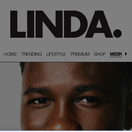
HOME
HOME
TRENDING
TRENDING
LIFESTYLE
LIFESTYLE
PREMIUM
PREMIUM
SHOP
SHOP
MEER