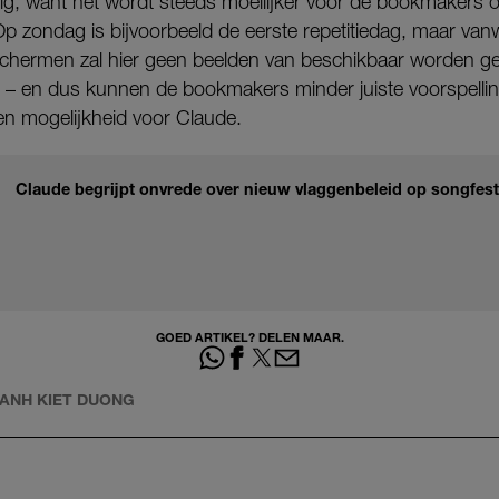
nig, want het wordt steeds moeilijker voor de bookmakers o
Op zondag is bijvoorbeeld de eerste repetitiedag, maar va
schermen zal hier geen beelden van beschikbaar worden ge
– en dus kunnen de bookmakers minder juiste voorspelli
en mogelijkheid voor Claude.
Claude begrijpt onvrede over nieuw vlaggenbeleid op songfestiv
GOED ARTIKEL? DELEN MAAR.
ANH KIET DUONG