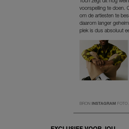
Toch zegt dit nog wei
voorspelling te doen. 
om de artiesten te be
daarom langer geheim 
plek is dus absoluut e
BRON
INSTAGRAM
FOTO
EXCLUSIEF VOOR JOU