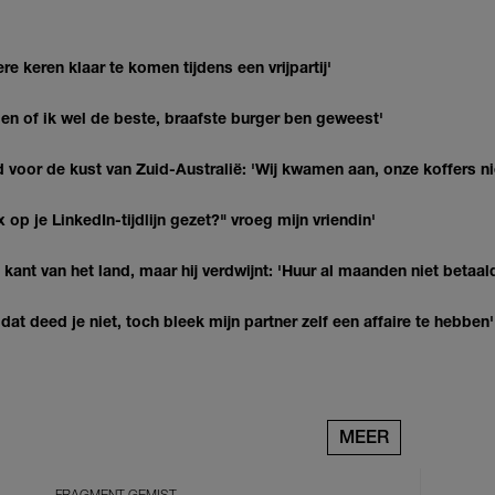
re keren klaar te komen tijdens een vrijpartij'
agen of ik wel de beste, braafste burger ben geweest'
 voor de kust van Zuid-Australië: 'Wij kwamen aan, onze koffers ni
op je LinkedIn-tijdlijn gezet?" vroeg mijn vriendin'
kant van het land, maar hij verdwijnt: 'Huur al maanden niet betaal
at deed je niet, toch bleek mijn partner zelf een affaire te hebben'
MEER
FRAGMENT GEMIST