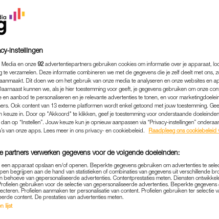
cy-instellingen
 Media en onze
92
advertentiepartners gebruiken cookies om informatie over je apparaat, lo
g te verzamelen. Deze informatie combineren we met de gegevens die je zelf deelt met ons, z
aanmaakt. Dit doen we om het gebruik van onze media te analyseren en onze websites en a
Daarnaast kunnen we, als je hier toestemming voor geeft, je gegevens gebruiken om onze con
 en aanbod te personaliseren en je relevante advertenties te tonen, en voor marketingdoele
ers. Ook content van 13 externe platformen wordt enkel getoond met jouw toestemming. Ge
gen keuze in. Door op "Akkoord" te klikken, geef je toestemming voor onderstaande doeleinden. 
MEDIA
|
MOET JE EVEN ZIEN
k dan op “Instellen”. Jouw keuze kun je opnieuw aanpassen via “Privacy-instellingen” ondera
u’s van onze apps. Lees meer in ons privacy- en cookiebeleid.
Raadpleeg ons cookiebeleid 
AAGT CLAUDE TIJDENS EU
VAL-OPTREDEN IN BASEL:
e partners verwerken gegevens voor de volgende doeleinden:
p een apparaat opslaan en/of openen. Beperkte gegevens gebruiken om advertenties te sele
04-05-2025
|
WIEKE VEENBOER
pen begrijpen aan de hand van statistieken of combinaties van gegevens uit verschillende br
 behoeve van gepersonaliseerde advertenties. Contentprestaties meten. Diensten ontwikkel
Profielen gebruiken voor de selectie van gepersonaliseerde advertenties. Beperkte gegeven
ederlandse inzending dit jaar voor het Eurovisie Song
lecteren. Profielen aanmaken ter personalisatie van content. Profielen gebruiken ter selectie 
eerde content. De prestaties van advertenties meten.
n nummer
C’est La Vie
ten gehore brengen en vertrok g
 lijst