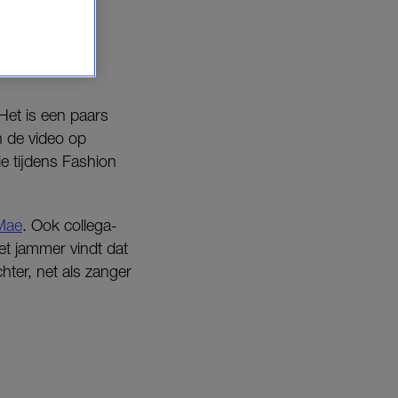
Het is een paars
in de video op
e tijdens Fashion
Mae
. Ook collega-
het jammer vindt dat
chter, net als zanger