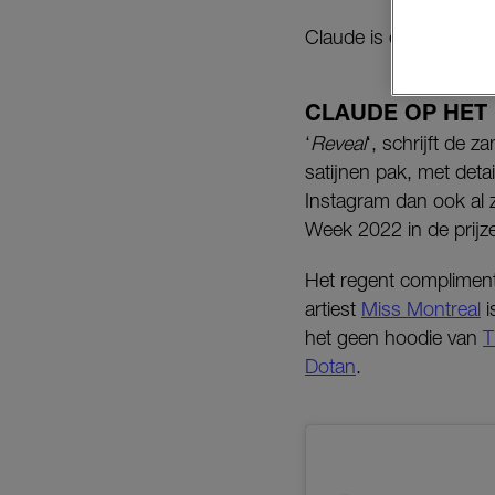
Claude is er klaar voor
CLAUDE OP HET 
‘
Reveal
‘, schrijft de 
satijnen pak, met detai
Instagram dan ook al 
Week 2022 in de prijze
Het regent compliment
artiest
Miss Montreal
i
het geen hoodie van
T
Dotan
.