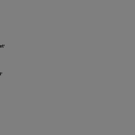
et'
d'