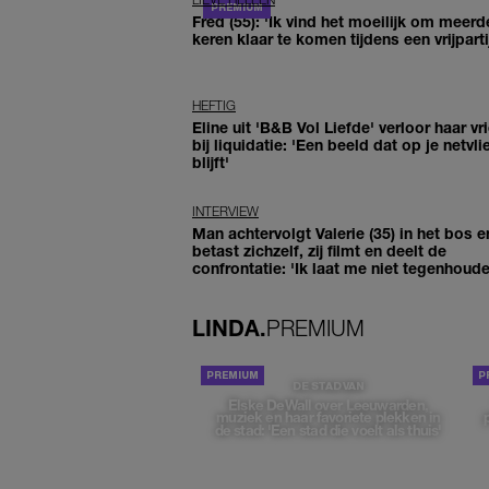
Fred (55): 'Ik vind het moeilijk om meerd
keren klaar te komen tijdens een vrijparti
HEFTIG
Eline uit 'B&B Vol Liefde' verloor haar vr
bij liquidatie: 'Een beeld dat op je netvli
blijft'
INTERVIEW
Man achtervolgt Valerie (35) in het bos e
betast zichzelf, zij filmt en deelt de
confrontatie: 'Ik laat me niet tegenhoude
LINDA.
PREMIUM
DE STAD VAN
Elske DeWall over Leeuwarden,
muziek en haar favoriete plekken in
de stad: 'Een stad die voelt als thuis'