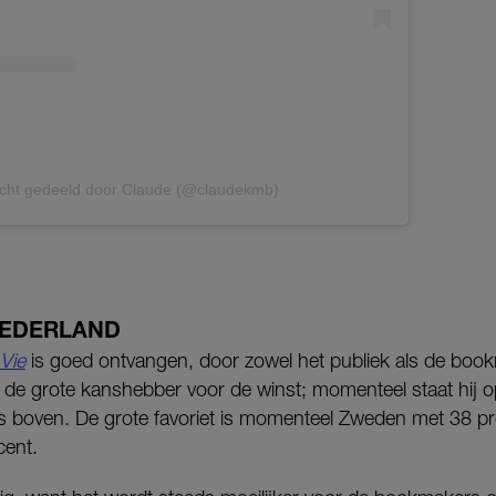
icht gedeeld door Claude (@claudekmb)
NEDERLAND
Vie
is goed ontvangen, door zowel het publiek als de boo
j de grote kanshebber voor de winst; momenteel staat hij o
ets boven. De grote favoriet is momenteel Zweden met 38 p
cent.