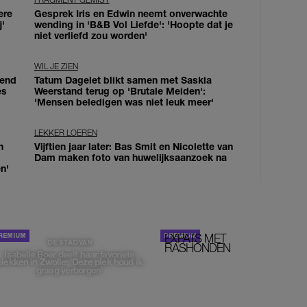
ere
Gesprek Iris en Edwin neemt onverwachte
j'
wending in 'B&B Vol Liefde': 'Hoopte dat je
niet verliefd zou worden'
WIL JE ZIEN
iend
Tatum Dagelet blikt samen met Saskia
es
Weerstand terug op 'Brutale Meiden':
'Mensen beledigen was niet leuk meer'
LEKKER LOEREN
n
Vijftien jaar later: Bas Smit en Nicolette van
Dam maken foto van huwelijksaanzoek na
n'
EXPATS MET
STOM!
DE STAD VAN
RASHONDEN
Isabelle Boer deelt haar favoriete
plekken in Zwolle: 'Deze plek houd ik
graag verborgen'