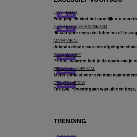
LIEVE HELEEN
Fred (55): 'Ik vind het moeilijk om meerde
FLOOR BAKHUYS ROOZEBOOM
'Ik kan weer eens niet laten me af te vr
ADVERTORIAL
Jolanda reisde naar een afgelegen eiland
ROOS MOGGRÉ
'"Roos, waarom heb je de naam van je ex 
PERSOONLIJK VERHAAL
Merel verhuist voor een man naar andere 
VERLATEN VROUW
Fae (24): 'Vreemdgaan was uit den boze, d
TRENDING
LIEVE HELEEN