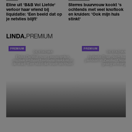
Eline uit 'B&B Vol Liefde'
Sterres buurvrouw kookt 's
verloor haar vriend bij
ochtends met veel knoflook
liquidatie: 'Een beeld dat op
en kruiden: 'Ook mijn huis
je netvlies blijft'
stinkt'
LINDA.
PREMIUM
DE STAD VAN
DE STAD VAN
Elske DeWall over Leeuwarden,
Isabelle Boer deelt haar f
muziek en haar favoriete plekken in
plekken in Zwolle: 'Deze pl
de stad: 'Een stad die voelt als thuis'
graag verborgen'