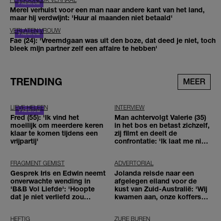
Merel verhuist voor een man naar andere kant van het land,
maar hij verdwijnt: 'Huur al maanden niet betaald'
VERLATEN VROUW
Fae (24): 'Vreemdgaan was uit den boze, dat deed je niet, toch
bleek mijn partner zelf een affaire te hebben'
TRENDING
MEER
LIEVE HELEEN
INTERVIEW
Fred (55): 'Ik vind het
Man achtervolgt Valerie (35)
moeilijk om meerdere keren
in het bos en betast zichzelf,
klaar te komen tijdens een
zij filmt en deelt de
vrijpartij'
confrontatie: 'Ik laat me niet
tegenhouden'
FRAGMENT GEMIST
ADVERTORIAL
Gesprek Iris en Edwin neemt
Jolanda reisde naar een
onverwachte wending in
afgelegen eiland voor de
'B&B Vol Liefde': 'Hoopte
kust van Zuid-Australië: 'Wij
dat je niet verliefd zou
kwamen aan, onze koffers
worden'
niet'
HEFTIG
ZURE BUREN