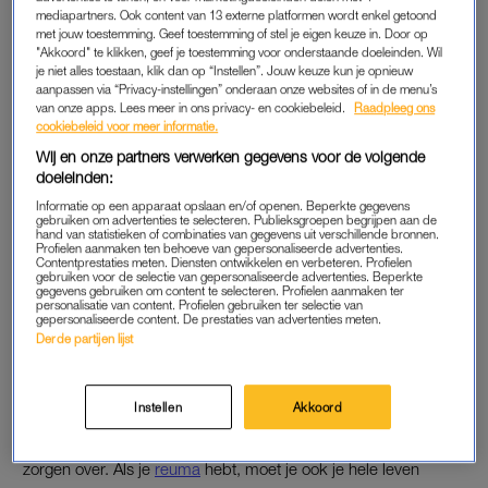
“Het is te doen. Het is af en toe pittig, maar ze hebben mij nog
mediapartners. Ook content van 13 externe platformen wordt enkel getoond
niet gezegd dat het afgelopen is. Ik ben wel wat afgevallen,
met jouw toestemming. Geef toestemming of stel je eigen keuze in. Door op
"Akkoord" te klikken, geef je toestemming voor onderstaande doeleinden. Wil
omdat je af en toe een beetje moeilijk kan eten, omdat de
je niet alles toestaan, klik dan op “Instellen”. Jouw keuze kun je opnieuw
slijmvliezen droog worden door bepaalde behandelingen.
aanpassen via “Privacy-instellingen” onderaan onze websites of in de menu’s
Maar het gaat goed.”
van onze apps. Lees meer in ons privacy- en cookiebeleid.
Raadpleeg ons
cookiebeleid voor meer informatie.
Wij en onze partners verwerken gegevens voor de volgende
doeleinden:
ZIEKTE
Informatie op een apparaat opslaan en/of openen. Beperkte gegevens
Koeman kreeg de diagnose borstkanker voor het eerst in
gebruiken om advertenties te selecteren. Publieksgroepen begrijpen aan de
hand van statistieken of combinaties van gegevens uit verschillende bronnen.
2010.
Vorig jaar
liet ze weten dat de ziekte nu chronisch is. “Ik
Profielen aanmaken ten behoeve van gepersonaliseerde advertenties.
wil daar open over zijn, omdat ik hoop dat ik andere vrouwen
Contentprestaties meten. Diensten ontwikkelen en verbeteren. Profielen
gebruiken voor de selectie van gepersonaliseerde advertenties. Beperkte
met eenzelfde soort kanker daarmee misschien kan helpen”,
gegevens gebruiken om content te selecteren. Profielen aanmaken ter
personalisatie van content. Profielen gebruiken ter selectie van
zo zei de voetbalvrouw in een interview met
De Telegraaf
-
gepersonaliseerde content. De prestaties van advertenties meten.
Derde partijen lijst
bijlage
VROUW
. De ziekte is volgens haar goed te behandelen.
“Mijn fantastische arts heeft me gezegd: ‘er zijn wel vier, vijf
Instellen
Akkoord
planken met medicijnen. Je kunt hier oud mee worden’. Dat
geeft mij een fijn, positief gevoel. Ik maak me daar geen
zorgen over. Als je
reuma
hebt, moet je ook je hele leven