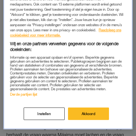
mediapartners. Ook content van 13 externe platformen wordt enkel getoond
met jouw toestemming. Geef toestemming of stel je eigen keuze in. Door op
Meer dan tweeduizend nieuwkomers zijn aan een maatje
"Akkoord" te klikken, geef je toestemming voor onderstaande doeleinden. Wil
gekoppeld. Ze spreken een uur per week met elkaar over
je niet alles toestaan, klik dan op “Instellen”. Jouw keuze kun je opnieuw
aanpassen via “Privacy-instellingen” onderaan onze websites of in de menu’s
hobby’s, weekendplannen en familie, om zo wat te kunnen
van onze apps. Lees meer in ons privacy- en cookiebeleid.
Raadpleeg ons
oefenen met de taal. Er ontstaan vriendschappen, zoals bij de
cookiebeleid voor meer informatie.
heer Ab en Floris. Het Kletsmaatje Floris gaat binnenkort
Wij en onze partners verwerken gegevens voor de volgende
tijdens de Ramadan bij Ab eten en Ab kookt naar recept van
doeleinden:
Floris wel eens een stamppot, waar hij dan wel een eigen twist
Informatie op een apparaat opslaan en/of openen. Beperkte gegevens
gebruiken om advertenties te selecteren. Publieksgroepen begrijpen aan de
aan geeft. Floris vertelt trots hoe ze enorm met elkaar kunnen
hand van statistieken of combinaties van gegevens uit verschillende bronnen.
Profielen aanmaken ten behoeve van gepersonaliseerde advertenties.
lachen.
Contentprestaties meten. Diensten ontwikkelen en verbeteren. Profielen
gebruiken voor de selectie van gepersonaliseerde advertenties. Beperkte
gegevens gebruiken om content te selecteren. Profielen aanmaken ter
Evelien helpt Ojay Brown van Jamaica met de taal. Er ontstaat
personalisatie van content. Profielen gebruiken ter selectie van
gepersonaliseerde content. De prestaties van advertenties meten.
in het gesprek tussen hen en de koningin een vermakelijke
Derde partijen lijst
miscommunicatie. Evelien vertelt aan de koningin over welke
onderwerpen zij en Ojay kletsen, waarna Máxima vraagt hoe
het ervoor staat met zijn taalontwikkeling: “En Ojay, hoe gaat
Instellen
Akkoord
dat?” vraagt ze, waarop hij beleefd antwoord met: “Goed en
met jou?” De koningin begrijpt het niet direct: “Sorry?” Ojay
herhaalt de vraag waarna Máxima moet lachen en de vraag