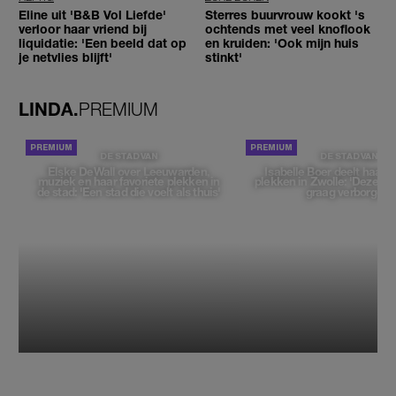
Eline uit 'B&B Vol Liefde'
Sterres buurvrouw kookt 's
verloor haar vriend bij
ochtends met veel knoflook
liquidatie: 'Een beeld dat op
en kruiden: 'Ook mijn huis
je netvlies blijft'
stinkt'
LINDA.
PREMIUM
DE STAD VAN
DE STAD VAN
Elske DeWall over Leeuwarden,
Isabelle Boer deelt haar f
muziek en haar favoriete plekken in
plekken in Zwolle: 'Deze pl
de stad: 'Een stad die voelt als thuis'
graag verborgen'