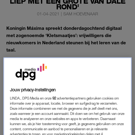
LIEP MET EEN GROTE VAN DALE
ROND'
01-04-2021
|
SAM HOEVENAAR
Koningin Máxima spreekt donderdagochtend digitaal
met zogenoemde ‘Kletsmaatjes’: vrijwilligers die
nieuwkomers in Nederland steunen bij het leren van de
taal.
Zelf weet de majesteit er álles van, en dus vertelt ze ook
openhartig over haar eigen ervaringen. Onze
royaltydeskundige Sam Hoevenaar mocht de Zoomsessie
bijwonen.
Jouw privacy-instellingen
LINDA., DPG Media en onze
92
advertentiepartners gebruiken cookies om
MÁXIMA
informatie over je apparaat, locatie, browser en surfgedrag te verzamelen.
Deze informatie combineren we met de gegevens die je zelf deelt met ons,
Gehuld in een kleurrijke jurk en met een grote vriendelijke
zoals wanneer je een account aanmaakt. Dit doen we om het gebruik van onze
glimlach op haar gezicht, wenst de koningin de licht
media te analyseren en onze websites en apps te verbeteren. Daarnaast
kunnen we, als je hier toestemming voor geeft, je gegevens gebruiken om onze
gespannen Kletsmaatjes een goedemorgen. Ze gaat digitaal in
content, communicatie en aanbod te personaliseren en je relevante
gesprek vanuit haar Zoom-studio op Paleis Huis ten Bosch.
advertenties te tonen, en voor marketingdoeleinden delen met 4