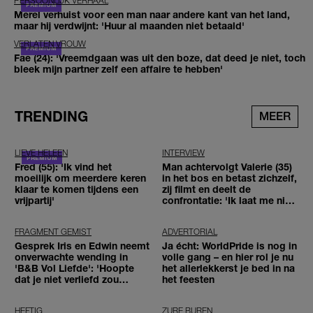
PERSOONLIJK VERHAAL
Merel verhuist voor een man naar andere kant van het land,
maar hij verdwijnt: 'Huur al maanden niet betaald'
VERLATEN VROUW
Fae (24): 'Vreemdgaan was uit den boze, dat deed je niet, toch
bleek mijn partner zelf een affaire te hebben'
TRENDING
MEER
LIEVE HELEEN
INTERVIEW
Fred (55): 'Ik vind het
Man achtervolgt Valerie (35)
moeilijk om meerdere keren
in het bos en betast zichzelf,
klaar te komen tijdens een
zij filmt en deelt de
vrijpartij'
confrontatie: 'Ik laat me niet
tegenhouden'
FRAGMENT GEMIST
ADVERTORIAL
Gesprek Iris en Edwin neemt
Ja écht: WorldPride is nog in
onverwachte wending in
volle gang – en hier rol je nu
'B&B Vol Liefde': 'Hoopte
het allerlekkerst je bed in na
dat je niet verliefd zou
het feesten
worden'
HEFTIG
ZURE BUREN