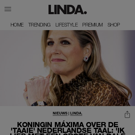
HOME
HOME
TRENDING
TRENDING
LIFESTYLE
LIFESTYLE
PREMIUM
PREMIUM
SHOP
SHOP
NIEUWS
|
LINDA.
KONINGIN MÁXIMA OVER DE
'TAAIE' NEDERLANDSE TAAL: 'IK