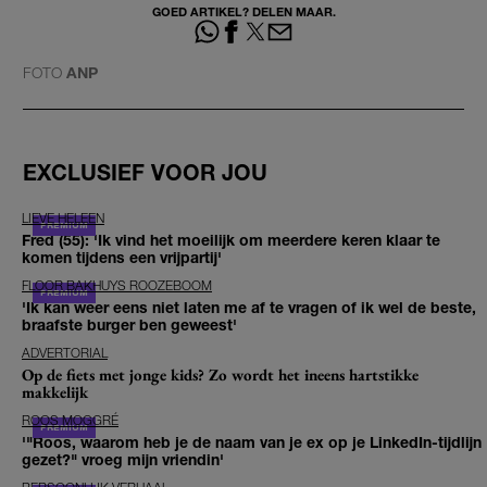
GOED ARTIKEL? DELEN MAAR.
FOTO
ANP
EXCLUSIEF VOOR JOU
LIEVE HELEEN
Fred (55): 'Ik vind het moeilijk om meerdere keren klaar te
komen tijdens een vrijpartij'
FLOOR BAKHUYS ROOZEBOOM
'Ik kan weer eens niet laten me af te vragen of ik wel de beste,
braafste burger ben geweest'
ADVERTORIAL
Op de fiets met jonge kids? Zo wordt het ineens hartstikke
makkelijk
ROOS MOGGRÉ
'"Roos, waarom heb je de naam van je ex op je LinkedIn-tijdlijn
gezet?" vroeg mijn vriendin'