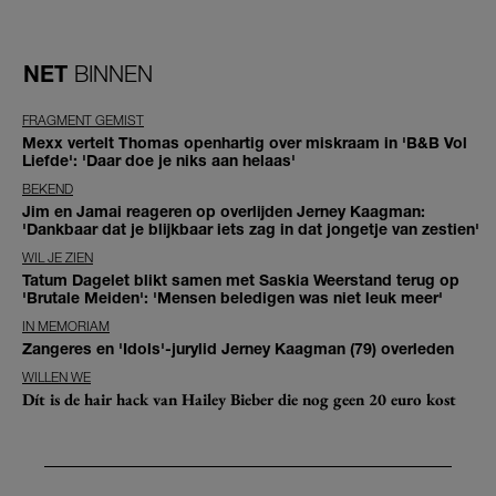
NET
BINNEN
FRAGMENT GEMIST
Mexx vertelt Thomas openhartig over miskraam in 'B&B Vol
Liefde': 'Daar doe je niks aan helaas'
BEKEND
Jim en Jamai reageren op overlijden Jerney Kaagman:
'Dankbaar dat je blijkbaar iets zag in dat jongetje van zestien'
WIL JE ZIEN
Tatum Dagelet blikt samen met Saskia Weerstand terug op
'Brutale Meiden': 'Mensen beledigen was niet leuk meer'
IN MEMORIAM
Zangeres en 'Idols'-jurylid Jerney Kaagman (79) overleden
WILLEN WE
Dít is de hair hack van Hailey Bieber die nog geen 20 euro kost