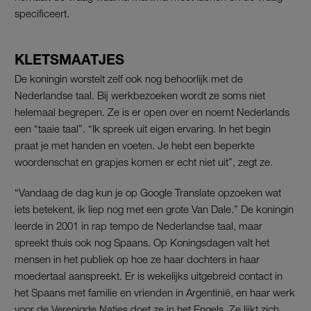
specificeert.
KLETSMAATJES
De koningin worstelt zelf ook nog behoorlijk met de
Nederlandse taal. Bij werkbezoeken wordt ze soms niet
helemaal begrepen. Ze is er open over en noemt Nederlands
een “taaie taal”. “Ik spreek uit eigen ervaring. In het begin
praat je met handen en voeten. Je hebt een beperkte
woordenschat en grapjes komen er echt niet uit”, zegt ze.
“Vandaag de dag kun je op Google Translate opzoeken wat
iets betekent, ik liep nog met een grote Van Dale.” De koningin
leerde in 2001 in rap tempo de Nederlandse taal, maar
spreekt thuis ook nog Spaans. Op Koningsdagen valt het
mensen in het publiek op hoe ze haar dochters in haar
moedertaal aanspreekt. Er is wekelijks uitgebreid contact in
het Spaans met familie en vrienden in Argentinië, en haar werk
voor de Verenigde Naties doet ze in het Engels. Ze lijkt zich