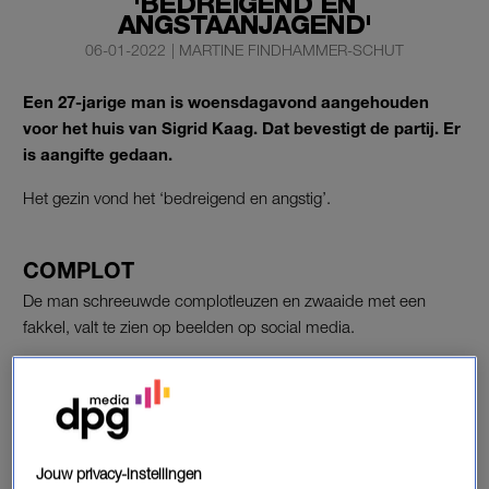
'BEDREIGEND EN
ANGSTAANJAGEND'
06-01-2022
|
MARTINE FINDHAMMER-SCHUT
Een 27-jarige man is woensdagavond aangehouden
voor het huis van Sigrid Kaag. Dat bevestigt de partij. Er
is aangifte gedaan.
Het gezin vond het ‘bedreigend en angstig’.
COMPLOT
De man schreeuwde complotleuzen en zwaaide met een
fakkel, valt te zien op beelden op social media.
Het zou gaan om de bekende coronademonstrant Max van
den B. Kaag zit thuis in isolatie, omdat ze in contact is geweest
met iemand die met het coronavirus besmet is.
Jouw privacy-instellingen