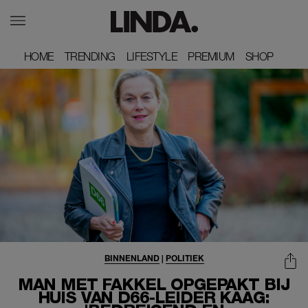
HOME
HOME
TRENDING
TRENDING
LIFESTYLE
LIFESTYLE
PREMIUM
PREMIUM
SHOP
SHOP
BINNENLAND
|
POLITIEK
MAN MET FAKKEL OPGEPAKT BIJ
HUIS VAN D66-LEIDER KAAG: