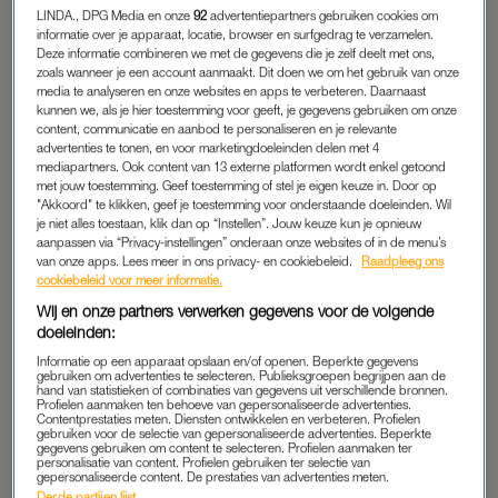
ANGSTAANJAGEND
LINDA., DPG Media en onze
92
advertentiepartners gebruiken cookies om
informatie over je apparaat, locatie, browser en surfgedrag te verzamelen.
De D66-leider en aanstaande vicepremier spreekt in een tweet
Deze informatie combineren we met de gegevens die je zelf deelt met ons,
van ‘absurde en angstaanjagende gebeurtenissen’.
zoals wanneer je een account aanmaakt. Dit doen we om het gebruik van onze
media te analyseren en onze websites en apps te verbeteren. Daarnaast
kunnen we, als je hier toestemming voor geeft, je gegevens gebruiken om onze
Ze heeft in haar verklaring ook kritiek op ‘wie denkt deze
content, communicatie en aanbod te personaliseren en je relevante
bedreigingen te moeten aanjagen’, zonder daarbij namen te
advertenties te tonen, en voor marketingdoeleinden delen met 4
mediapartners. Ook content van 13 externe platformen wordt enkel getoond
noemen. ‘Gisteravond laat nogmaals zien dat woorden leiden
met jouw toestemming. Geef toestemming of stel je eigen keuze in. Door op
tot acties. Wees voorzichtig met het woord, met elkaar, en
"Akkoord" te klikken, geef je toestemming voor onderstaande doeleinden. Wil
wees zuinig op onze democratie.’
je niet alles toestaan, klik dan op “Instellen”. Jouw keuze kun je opnieuw
aanpassen via “Privacy-instellingen” onderaan onze websites of in de menu’s
van onze apps. Lees meer in ons privacy- en cookiebeleid.
Raadpleeg ons
cookiebeleid voor meer informatie.
Gisteravond kreeg ik thuis bedreigend bezoek.
Wij en onze partners verwerken gegevens voor de volgende
Lees hier mijn reactie.
doeleinden:
Informatie op een apparaat opslaan en/of openen. Beperkte gegevens
Mijn boodschap: wees voorzichtig met het woord,
gebruiken om advertenties te selecteren. Publieksgroepen begrijpen aan de
hand van statistieken of combinaties van gegevens uit verschillende bronnen.
met elkaar, en wees zuinig op onze democratie.
Profielen aanmaken ten behoeve van gepersonaliseerde advertenties.
Contentprestaties meten. Diensten ontwikkelen en verbeteren. Profielen
pic.twitter.com/BcowRuVFAk
gebruiken voor de selectie van gepersonaliseerde advertenties. Beperkte
gegevens gebruiken om content te selecteren. Profielen aanmaken ter
personalisatie van content. Profielen gebruiken ter selectie van
— Sigrid Kaag (@SigridKaag)
January 6, 2022
gepersonaliseerde content. De prestaties van advertenties meten.
Derde partijen lijst