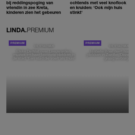
bij reddingspoging van
ochtends met veel knoflook
vriendin in zee Kreta,
en kruiden: 'Ook mijn huis
kinderen zien het gebeuren
stinkt'
LINDA.
PREMIUM
DE STAD VAN
DE STAD VAN
Elske DeWall over Leeuwarden,
Isabelle Boer deelt haar f
muziek en haar favoriete plekken in
plekken in Zwolle: 'Deze pl
de stad: 'Een stad die voelt als thuis'
graag verborgen'