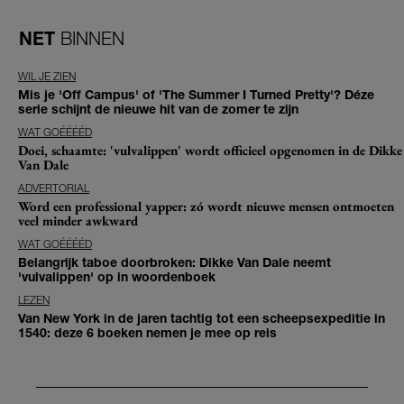
NET
BINNEN
WIL JE ZIEN
Mis je 'Off Campus' of 'The Summer I Turned Pretty'? Déze
serie schijnt de nieuwe hit van de zomer te zijn
WAT GOÉÉÉÉD
Doei, schaamte: 'vulvalippen' wordt officieel opgenomen in de Dikke
Van Dale
ADVERTORIAL
Word een professional yapper: zó wordt nieuwe mensen ontmoeten
veel minder awkward
WAT GOÉÉÉÉD
Belangrijk taboe doorbroken: Dikke Van Dale neemt
'vulvalippen' op in woordenboek
LEZEN
Van New York in de jaren tachtig tot een scheepsexpeditie in
1540: deze 6 boeken nemen je mee op reis