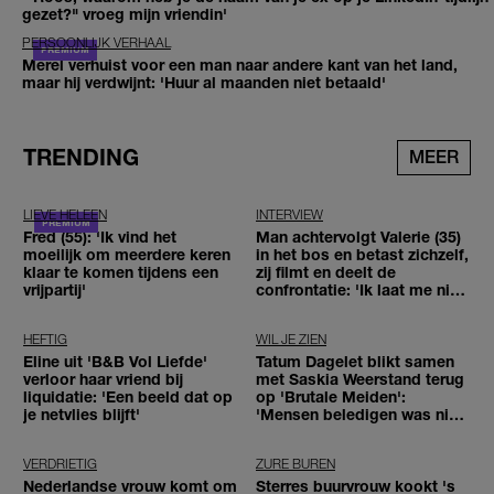
gezet?" vroeg mijn vriendin'
PERSOONLIJK VERHAAL
Merel verhuist voor een man naar andere kant van het land,
maar hij verdwijnt: 'Huur al maanden niet betaald'
TRENDING
MEER
LIEVE HELEEN
INTERVIEW
Fred (55): 'Ik vind het
Man achtervolgt Valerie (35)
moeilijk om meerdere keren
in het bos en betast zichzelf,
klaar te komen tijdens een
zij filmt en deelt de
vrijpartij'
confrontatie: 'Ik laat me niet
tegenhouden'
HEFTIG
WIL JE ZIEN
Eline uit 'B&B Vol Liefde'
Tatum Dagelet blikt samen
verloor haar vriend bij
met Saskia Weerstand terug
liquidatie: 'Een beeld dat op
op 'Brutale Meiden':
je netvlies blijft'
'Mensen beledigen was niet
leuk meer'
VERDRIETIG
ZURE BUREN
Nederlandse vrouw komt om
Sterres buurvrouw kookt 's