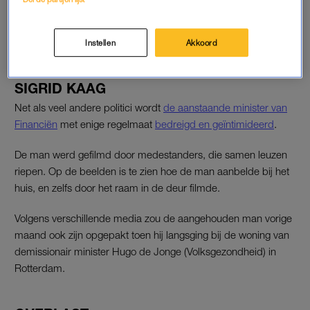
Instellen
Akkoord
SIGRID KAAG
Net als veel andere politici wordt
de aanstaande minister van
Financiën
met enige regelmaat
bedreigd en geïntimideerd
.
De man werd gefilmd door medestanders, die samen leuzen
riepen. Op de beelden is te zien hoe de man aanbelde bij het
huis, en zelfs door het raam in de deur filmde.
Volgens verschillende media zou de aangehouden man vorige
maand ook zijn opgepakt toen hij langsging bij de woning van
demissionair minister Hugo de Jonge (Volksgezondheid) in
Rotterdam.