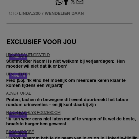
FOTO
LINDA.200 / WENDELIEN DAAN
EXCLUSIEF VOOR JOU
LEKKER SAMENGESTELD
Stiefmoeder Naomi is niet welkom bij verjaardagen: 'Hun
moeder wil niet dat ik er ben'
LIEVE HELEEN
Fred (55): 'Ik vind het moeilijk om meerdere keren klaar te
komen tijdens een vrijpartij'
ADVERTORIAL
Praten, lachen én bewegen: dit event doorbreekt het taboe
rondom urineverlies – en jij kunt daarbij zijn
FLOOR BAKHUYS ROOZEBOOM
'Ik kan weer eens niet laten me af te vragen of ik wel de beste,
braafste burger ben geweest'
ROOS MOGGRÉ
'"Roos, waarom heb je de naam van je ex op je LinkedIn-tijdlijn