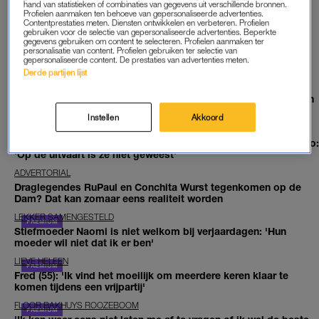
hand van statistieken of combinaties van gegevens uit verschillende bronnen.
Profielen aanmaken ten behoeve van gepersonaliseerde advertenties.
Contentprestaties meten. Diensten ontwikkelen en verbeteren. Profielen
gebruiken voor de selectie van gepersonaliseerde advertenties. Beperkte
gegevens gebruiken om content te selecteren. Profielen aanmaken ter
EXCLUSIEF VOOR JOU
personalisatie van content. Profielen gebruiken ter selectie van
gepersonaliseerde content. De prestaties van advertenties meten.
Derde partijen lijst
BEDROGEN VROUW
Een paar uur na haar dood ontdekte Thom (32) dat zijn vriendin
vreemdging: 'Echt, mijn bek viel open'
Instellen
Akkoord
DE ERFENIS
Amy’s zus voert al twintig jaar strijd om erfenis van 10.000 euro:
'Op de uitvaart is ze niet geweest'
ADVERTORIAL
Draglegendes RuPaul en Conchita Wurst tegenkomen op de
Dam? Dat kan zomaar eens realiteit worden
LEKKER SAMENGESTELD
Stiefmoeder Naomi is niet welkom bij verjaardagen: 'Hun
moeder wil niet dat ik er ben'
LIEVE HELEEN
Fred (55): 'Ik vind het moeilijk om meerdere keren klaar te
komen tijdens een vrijpartij'
FLOOR BAKHUYS ROOZEBOOM