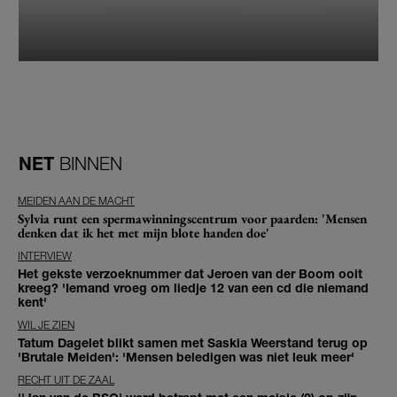
NET
BINNEN
MEIDEN AAN DE MACHT
Sylvia runt een spermawinningscentrum voor paarden: 'Mensen
denken dat ik het met mijn blote handen doe'
INTERVIEW
Het gekste verzoeknummer dat Jeroen van der Boom ooit
kreeg? 'Iemand vroeg om liedje 12 van een cd die niemand
kent'
WIL JE ZIEN
Tatum Dagelet blikt samen met Saskia Weerstand terug op
'Brutale Meiden': 'Mensen beledigen was niet leuk meer'
RECHT UIT DE ZAAL