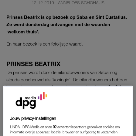
12-12-2019
|
ANNELOES SCHOHAUS
Prinses Beatrix is op bezoek op Saba en Sint Eustatius.
Ze werd donderdag ontvangen met de woorden
‘welkom thuis’.
En haar bezoek is een fotolijstje waard.
PRINSES BEATRIX
De prinses wordt door de eilandbewoners van Saba nog
steeds beschouwd als ‘koningin’. De eilandbewoners hebben
jaren uitgekeken naar de terugkeer van de prinses. Op Saba
opent de prinses een wandelpad: de Mary’s Point Trail.
Beatrix opende het pad door het nevelwoud door een
informatiebord te onthullen. De route voerde ooit naar een
Jouw privacy-instellingen
historisch zeventiende-eeuwse nederzetting die in 1934 moest
LINDA., DPG Media en onze
92
advertentiepartners gebruiken cookies om
worden verlaten.
informatie over je apparaat, locatie, browser en surfgedrag te verzamelen.