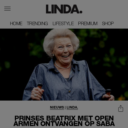
HOME
HOME
TRENDING
TRENDING
LIFESTYLE
LIFESTYLE
PREMIUM
PREMIUM
SHOP
SHOP
NIEUWS
|
LINDA.
PRINSES BEATRIX MET OPEN
ARMEN ONTVANGEN OP SABA