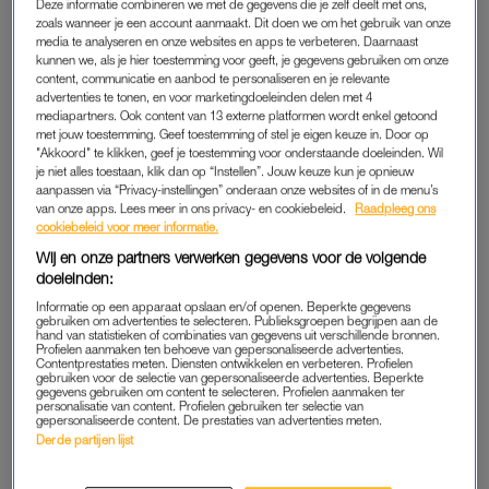
Deze informatie combineren we met de gegevens die je zelf deelt met ons,
Lees ook
zoals wanneer je een account aanmaakt. Dit doen we om het gebruik van onze
media te analyseren en onze websites en apps te verbeteren. Daarnaast
Hoera, prinses Beatrix is jarig (81): 13 x haar meest
kunnen we, als je hier toestemming voor geeft, je gegevens gebruiken om onze
onvergetelijke momenten
content, communicatie en aanbod te personaliseren en je relevante
advertenties te tonen, en voor marketingdoeleinden delen met 4
mediapartners. Ook content van 13 externe platformen wordt enkel getoond
met jouw toestemming. Geef toestemming of stel je eigen keuze in. Door op
PRINS CLAUS
"Akkoord" te klikken, geef je toestemming voor onderstaande doeleinden. Wil
je niet alles toestaan, klik dan op “Instellen”. Jouw keuze kun je opnieuw
Beatrix vertelde vervolgens over haar eigen ervaringen op
aanpassen via “Privacy-instellingen” onderaan onze websites of in de menu’s
Saba, waar ze lang geleden was met haar echtgenoot, prins
van onze apps. Lees meer in ons privacy- en cookiebeleid.
Raadpleeg ons
cookiebeleid voor meer informatie.
Claus, Mount Scenery beklom. Later bezocht de prinses Fort
Bay, de huidige vissershaven. Ze kreeg plannen te zien voor
Wij en onze partners verwerken gegevens voor de volgende
doeleinden:
een nieuwe haven en beloofde koning Willem-Alexander aan
Informatie op een apparaat opslaan en/of openen. Beperkte gegevens
te sporen die te openen.
gebruiken om advertenties te selecteren. Publieksgroepen begrijpen aan de
hand van statistieken of combinaties van gegevens uit verschillende bronnen.
Profielen aanmaken ten behoeve van gepersonaliseerde advertenties.
Van de vissers kreeg Beatrix uitleg over duurzaam bevissen in
Contentprestaties meten. Diensten ontwikkelen en verbeteren. Profielen
gebruiken voor de selectie van gepersonaliseerde advertenties. Beperkte
de Caribische zee. Een aangeboden kreeft nam ze niet aan.
gegevens gebruiken om content te selecteren. Profielen aanmaken ter
personalisatie van content. Profielen gebruiken ter selectie van
“Die houd ik niet vast”, lachte ze naar de visser.
gepersonaliseerde content. De prestaties van advertenties meten.
Derde partijen lijst