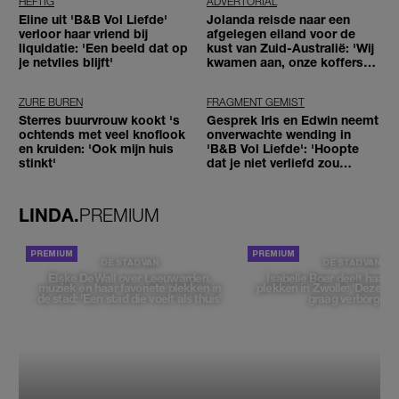
HEFTIG
ADVERTORIAL
Eline uit 'B&B Vol Liefde'
Jolanda reisde naar een
verloor haar vriend bij
afgelegen eiland voor de
liquidatie: 'Een beeld dat op
kust van Zuid-Australië: 'Wij
je netvlies blijft'
kwamen aan, onze koffers
niet'
ZURE BUREN
FRAGMENT GEMIST
Sterres buurvrouw kookt 's
Gesprek Iris en Edwin neemt
ochtends met veel knoflook
onverwachte wending in
en kruiden: 'Ook mijn huis
'B&B Vol Liefde': 'Hoopte
stinkt'
dat je niet verliefd zou
worden'
LINDA.
PREMIUM
DE STAD VAN
DE STAD VAN
Elske DeWall over Leeuwarden,
Isabelle Boer deelt haar f
muziek en haar favoriete plekken in
plekken in Zwolle: 'Deze pl
de stad: 'Een stad die voelt als thuis'
graag verborgen'