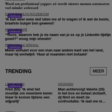
Word een professional yapper: zó wordt nieuwe mensen ontmoeten
veel minder awkward
FLOOR BAKHUYS ROOZEBOOM
'Ik kan weer eens niet laten me af te vragen of ik wel de beste,
braafste burger ben geweest'
ROOS MOGGRÉ
'"Roos, waarom heb je de naam van je ex op je LinkedIn-tijdlijn
gezet?" vroeg mijn vriendin'
PERSOONLIJK VERHAAL
Merel verhuist voor een man naar andere kant van het land,
maar hij verdwijnt: 'Huur al maanden niet betaald'
TRENDING
MEER
LIEVE HELEEN
INTERVIEW
Fred (55): 'Ik vind het
Man achtervolgt Valerie (35)
moeilijk om meerdere keren
in het bos en betast zichzelf,
klaar te komen tijdens een
zij filmt en deelt de
vrijpartij'
confrontatie: 'Ik laat me niet
tegenhouden'