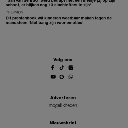
''Jan van de BSO' werd betrapt met een meisje (2) op zijn
schoot, er blijken nog 13 slachtoffers te zijn'
INTERVIEW
Dit prentenboek wil kinderen weerbaar maken tegen de
manosfeer: 'Niet bang zijn voor emoties'
Volg ons
Adverteren
mogelijkheden
Nieuwsbrief