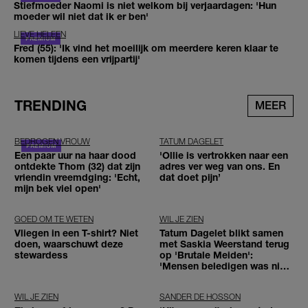
Stiefmoeder Naomi is niet welkom bij verjaardagen: 'Hun
moeder wil niet dat ik er ben'
LIEVE HELEEN
Fred (55): 'Ik vind het moeilijk om meerdere keren klaar te
komen tijdens een vrijpartij'
TRENDING
MEER
BEDROGEN VROUW
TATUM DAGELET
Een paar uur na haar dood
'Ollie is vertrokken naar een
ontdekte Thom (32) dat zijn
adres ver weg van ons. En
vriendin vreemdging: 'Echt,
dat doet pijn’
mijn bek viel open'
GOED OM TE WETEN
WIL JE ZIEN
Vliegen in een T-shirt? Niet
Tatum Dagelet blikt samen
doen, waarschuwt deze
met Saskia Weerstand terug
stewardess
op 'Brutale Meiden':
'Mensen beledigen was niet
leuk meer'
WIL JE ZIEN
SANDER DE HOSSON