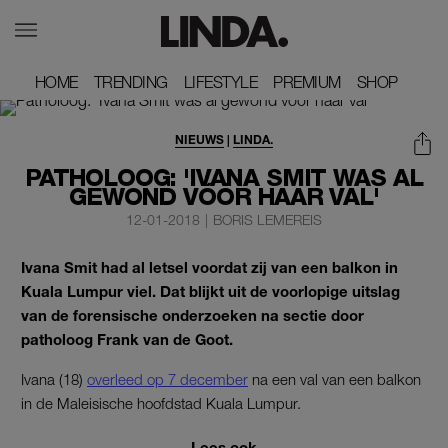
HOME
HOME
TRENDING
TRENDING
LIFESTYLE
LIFESTYLE
PREMIUM
PREMIUM
SHOP
SHOP
NIEUWS
|
LINDA.
PATHOLOOG: 'IVANA SMIT WAS AL
GEWOND VÓÓR HAAR VAL'
12-01-2018
|
BORIS LEMEREIS
Ivana Smit had al letsel voordat zij van een balkon in
Kuala Lumpur viel. Dat blijkt uit de voorlopige uitslag
van de forensische onderzoeken na sectie door
patholoog Frank van de Goot.
Ivana (18)
overleed op 7 december
na een val van een balkon
in de Maleisische hoofdstad Kuala Lumpur.
Lees ook