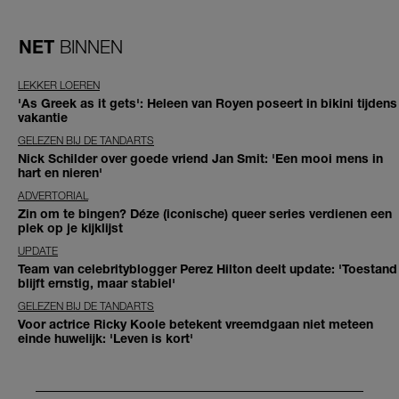
NET
BINNEN
LEKKER LOEREN
'As Greek as it gets': Heleen van Royen poseert in bikini tijdens
vakantie
GELEZEN BIJ DE TANDARTS
Nick Schilder over goede vriend Jan Smit: 'Een mooi mens in
hart en nieren'
ADVERTORIAL
Zin om te bingen? Déze (iconische) queer series verdienen een
plek op je kijklijst
UPDATE
Team van celebrityblogger Perez Hilton deelt update: 'Toestand
blijft ernstig, maar stabiel'
GELEZEN BIJ DE TANDARTS
Voor actrice Ricky Koole betekent vreemdgaan niet meteen
einde huwelijk: 'Leven is kort'