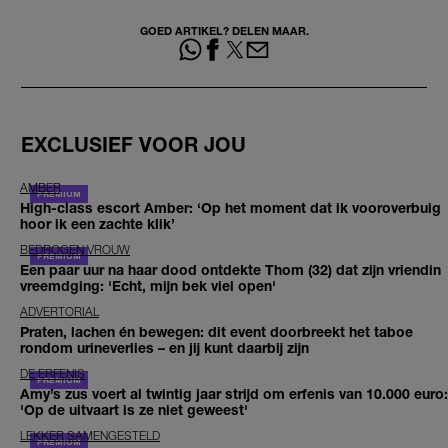
GOED ARTIKEL? DELEN MAAR.
EXCLUSIEF VOOR JOU
AMBER
High-class escort Amber: ‘Op het moment dat ik vooroverbuig
hoor ik een zachte klik’
BEDROGEN VROUW
Een paar uur na haar dood ontdekte Thom (32) dat zijn vriendin
vreemdging: 'Echt, mijn bek viel open'
ADVERTORIAL
Praten, lachen én bewegen: dit event doorbreekt het taboe
rondom urineverlies – en jij kunt daarbij zijn
DE ERFENIS
Amy’s zus voert al twintig jaar strijd om erfenis van 10.000 euro:
'Op de uitvaart is ze niet geweest'
LEKKER SAMENGESTELD