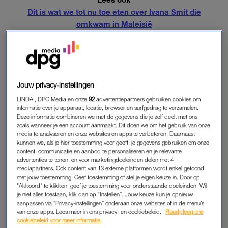
Dit is wat we tot nu toe eten over Ivana Smit die
omkwam in Maleisië
Vastpakken
De vrouw had een bloeduitstorting op haar achterhoofd die
was ontstaan voor de val. Ook had zij blauwe plekken op de
binnen- en buitenkant van beide bovenarmen, dat kan duiden
Jouw privacy-instellingen
op vastpakken. Letseldatering moet uitwijzen op welk moment
LINDA., DPG Media en onze
92
advertentiepartners gebruiken cookies om
Smit dit heeft opgelopen.
informatie over je apparaat, locatie, browser en surfgedrag te verzamelen.
Deze informatie combineren we met de gegevens die je zelf deelt met ons,
zoals wanneer je een account aanmaakt. Dit doen we om het gebruik van onze
Cocaïne
media te analyseren en onze websites en apps te verbeteren. Daarnaast
Ook is cocaïne in haar lichaam aangetroffen. Dat heeft zij al
kunnen we, als je hier toestemming voor geeft, je gegevens gebruiken om onze
content, communicatie en aanbod te personaliseren en je relevante
langer voor haar dood ingenomen. Verder troffen de
advertenties te tonen, en voor marketingdoeleinden delen met 4
onderzoekers ook de drugs PMM/PMMA aan, waarvan een
mediapartners. Ook content van 13 externe platformen wordt enkel getoond
met jouw toestemming. Geef toestemming of stel je eigen keuze in. Door op
combinatie met cocaïne dodelijk kan zijn. Zolang niet bekend
"Akkoord" te klikken, geef je toestemming voor onderstaande doeleinden. Wil
is waar de middelen vandaan komen, wordt een misdrijf niet
je niet alles toestaan, klik dan op “Instellen”. Jouw keuze kun je opnieuw
uitgesloten.
aanpassen via “Privacy-instellingen” onderaan onze websites of in de menu’s
van onze apps. Lees meer in ons privacy- en cookiebeleid.
Raadpleeg ons
cookiebeleid voor meer informatie.
Potentieel misdrijf