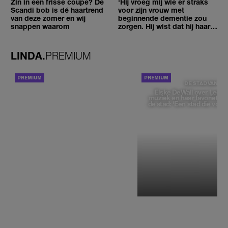
Zin in een frisse coupe? De
'Hij vroeg mij wie er straks
Scandi bob is dé haartrend
voor zijn vrouw met
van deze zomer en wij
beginnende dementie zou
snappen waarom
zorgen. Hij wist dat hij haar
zou moeten loslaten'
LINDA.
PREMIUM
ACHTERGROND
DE STAD VAN
Elske DeWall over Leeu
muziek en haar favoriete p
de stad: 'Een stad die voelt 