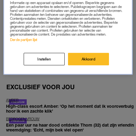
Informatie op een apparaat opslaan en/of openen. Beperkte gegevens
van het verwerkingsproces tekortkomingen. In zeven van de
gebruiken om advertenties te selecteren. Publieksgroepen begrijpen aan de
hand van statistieken of combinaties van gegevens uit verschillende bronnen.
elf bezochte runderslachthuizen raakten niet alle dieren bij een
Profielen aanmaken ten behoeve van gepersonaliseerde advertenties.
Contentprestaties meten. Diensten ontwikkelen en verbeteren. Profielen
eerste schot buiten het bewustzijn. In alle slachthuizen werd
gebruiken voor de selectie van gepersonaliseerde advertenties. Beperkte
een elektrisch apparaat gebruikt om runderen vooruit te
gegevens gebruiken om content te selecteren. Profielen aanmaken ter
personalisatie van content. Profielen gebruiken ter selectie van
drijven, terwijl het gebruik van stroomstoten alleen als laatste
gepersonaliseerde content. De prestaties van advertenties meten.
Derde partijen lijst
middel is toegestaan.
GOED ARTIKEL? DELEN MAAR.
Instellen
Akkoord
EXCLUSIEF VOOR JOU
AMBER
High-class escort Amber: ‘Op het moment dat ik vooroverbuig
hoor ik een zachte klik’
BEDROGEN VROUW
Een paar uur na haar dood ontdekte Thom (32) dat zijn vriendin
vreemdging: 'Echt, mijn bek viel open'