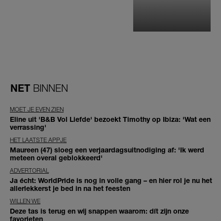
NET
BINNEN
MOET JE EVEN ZIEN
Eline uit 'B&B Vol Liefde' bezoekt Timothy op Ibiza: 'Wat een
verrassing'
HET LAATSTE APPJE
Maureen (47) sloeg een verjaardagsuitnodiging af: 'Ik werd
meteen overal geblokkeerd'
ADVERTORIAL
Ja écht: WorldPride is nog in volle gang – en hier rol je nu het
allerlekkerst je bed in na het feesten
WILLEN WE
Deze tas is terug en wij snappen waarom: dít zijn onze
favorieten