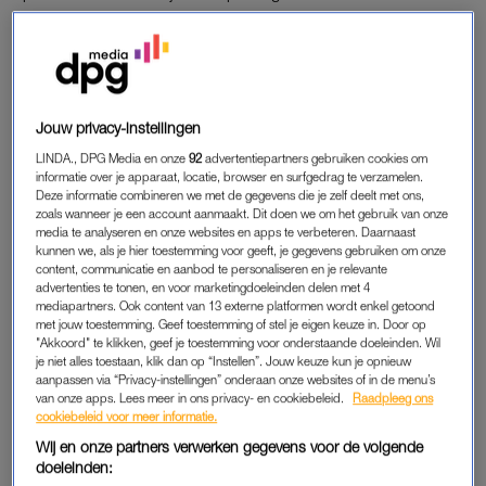
schendingen in de sector.
Lees ook
Opnieuw afgrijselijke beelden van dierenmishandeling
in Belgisch slachthuis
Jouw privacy-instellingen
LINDA., DPG Media en onze
92
advertentiepartners gebruiken cookies om
informatie over je apparaat, locatie, browser en surfgedrag te verzamelen.
CAMERABEELDEN
Deze informatie combineren we met de gegevens die je zelf deelt met ons,
zoals wanneer je een account aanmaakt. Dit doen we om het gebruik van onze
Weyts gaf opdracht de slachthuizen door te lichten na een
media te analyseren en onze websites en apps te verbeteren. Daarnaast
aantal schandalen vorig jaar, onder meer in een
kunnen we, als je hier toestemming voor geeft, je gegevens gebruiken om onze
content, communicatie en aanbod te personaliseren en je relevante
varkensslachthuis in Tielt dat tijdelijk dicht moest nadat in het
advertenties te tonen, en voor marketingdoeleinden delen met 4
geheim
gevallen van zware dierenmishandeling waren gefilmd
.
mediapartners. Ook content van 13 externe platformen wordt enkel getoond
Daarnaast komt er een wettelijke basis om camerabeelden te
met jouw toestemming. Geef toestemming of stel je eigen keuze in. Door op
"Akkoord" te klikken, geef je toestemming voor onderstaande doeleinden. Wil
kunnen gebruiken als bewijsvoering.
je niet alles toestaan, klik dan op “Instellen”. Jouw keuze kun je opnieuw
aanpassen via “Privacy-instellingen” onderaan onze websites of in de menu’s
van onze apps. Lees meer in ons privacy- en cookiebeleid.
Raadpleeg ons
cookiebeleid voor meer informatie.
TEKORTKOMINGEN
Wij en onze partners verwerken gegevens voor de volgende
De onderzoekers vonden geen grote of systematische
doeleinden:
schendingen van het dierenwelzijn maar zagen in elke fase