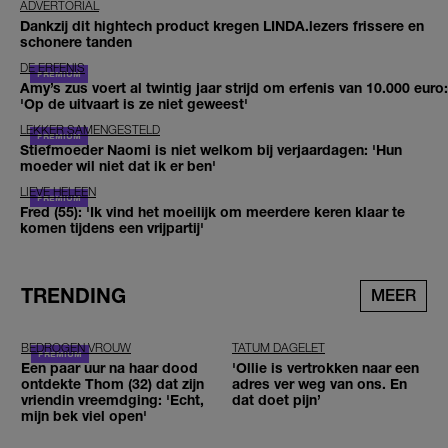
ADVERTORIAL
Dankzij dit hightech product kregen LINDA.lezers frissere en
schonere tanden
DE ERFENIS
Amy’s zus voert al twintig jaar strijd om erfenis van 10.000 euro:
'Op de uitvaart is ze niet geweest'
LEKKER SAMENGESTELD
Stiefmoeder Naomi is niet welkom bij verjaardagen: 'Hun
moeder wil niet dat ik er ben'
LIEVE HELEEN
Fred (55): 'Ik vind het moeilijk om meerdere keren klaar te
komen tijdens een vrijpartij'
TRENDING
MEER
BEDROGEN VROUW
TATUM DAGELET
Een paar uur na haar dood
'Ollie is vertrokken naar een
ontdekte Thom (32) dat zijn
adres ver weg van ons. En
vriendin vreemdging: 'Echt,
dat doet pijn’
mijn bek viel open'