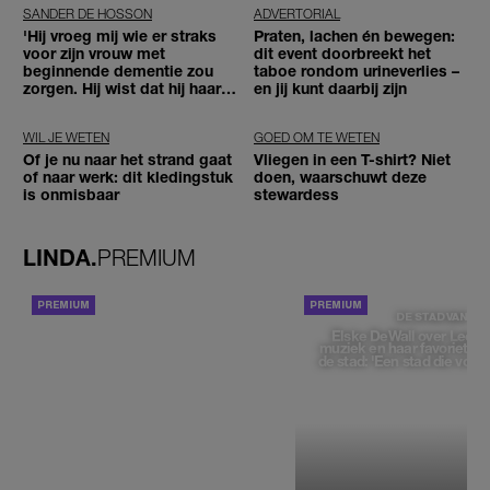
SANDER DE HOSSON
ADVERTORIAL
'Hij vroeg mij wie er straks
Praten, lachen én bewegen:
voor zijn vrouw met
dit event doorbreekt het
beginnende dementie zou
taboe rondom urineverlies –
zorgen. Hij wist dat hij haar
en jij kunt daarbij zijn
zou moeten loslaten'
WIL JE WETEN
GOED OM TE WETEN
Of je nu naar het strand gaat
Vliegen in een T-shirt? Niet
of naar werk: dit kledingstuk
doen, waarschuwt deze
is onmisbaar
stewardess
LINDA.
PREMIUM
ACHTERGROND
DE STAD VAN
Elske DeWall over Leeu
muziek en haar favoriete p
de stad: 'Een stad die voelt 