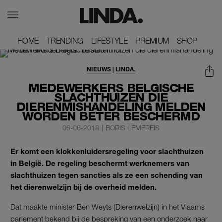
HOME
HOME
TRENDING
TRENDING
LIFESTYLE
LIFESTYLE
PREMIUM
PREMIUM
SHOP
SHOP
NIEUWS
|
LINDA.
MEDEWERKERS BELGISCHE
SLACHTHUIZEN DIE
DIERENMISHANDELING MELDEN
WORDEN BETER BESCHERMD
06-06-2018
|
BORIS LEMEREIS
Er komt een klokkenluidersregeling voor slachthuizen
in België. De regeling beschermt werknemers van
slachthuizen tegen sancties als ze een schending van
het dierenwelzijn bij de overheid melden.
Dat maakte minister Ben Weyts (Dierenwelzijn) in het Vlaams
parlement bekend bij de bespreking van een onderzoek naar