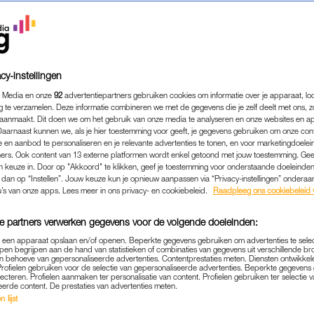
e modejournalisten naar Parijs om daar de shows bij te won
cy-instellingen
Lees ook
 Media en onze
92
advertentiepartners gebruiken cookies om informatie over je apparaat, lo
kes: modellen dragen ‘eigen hoofd’ tijdens Gucci-
g te verzamelen. Deze informatie combineren we met de gegevens die je zelf deelt met ons, z
aanmaakt. Dit doen we om het gebruik van onze media te analyseren en onze websites en a
ght van Milaan Fashion Week is het Soedanees-Amerikaanse
Daarnaast kunnen we, als je hier toestemming voor geeft, je gegevens gebruiken om onze con
 en aanbod te personaliseren en je relevante advertenties te tonen, en voor marketingdoele
enen en dat is elk seizoen weer een hele eer. De laatste 
ers. Ook content van 13 externe platformen wordt enkel getoond met jouw toestemming. Ge
gen keuze in. Door op "Akkoord" te klikken, geef je toestemming voor onderstaande doeleinden. 
omi Campbell in 1997 (!?).
k dan op “Instellen”. Jouw keuze kun je opnieuw aanpassen via “Privacy-instellingen” ondera
u’s van onze apps. Lees meer in ons privacy- en cookiebeleid.
Raadpleeg ons cookiebeleid 
e partners verwerken gegevens voor de volgende doeleinden:
p een apparaat opslaan en/of openen. Beperkte gegevens gebruiken om advertenties te sele
pen begrijpen aan de hand van statistieken of combinaties van gegevens uit verschillende br
 behoeve van gepersonaliseerde advertenties. Contentprestaties meten. Diensten ontwikkel
Profielen gebruiken voor de selectie van gepersonaliseerde advertenties. Beperkte gegeven
lecteren. Profielen aanmaken ter personalisatie van content. Profielen gebruiken ter selectie 
eerde content. De prestaties van advertenties meten.
 lijst