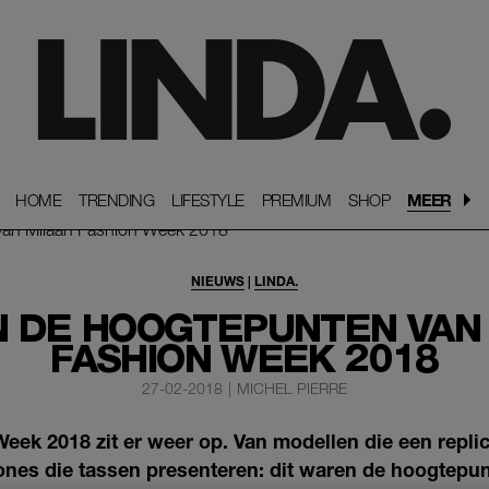
HOME
HOME
TRENDING
TRENDING
LIFESTYLE
LIFESTYLE
PREMIUM
PREMIUM
SHOP
SHOP
MEER
NIEUWS
|
LINDA.
JN DE HOOGTEPUNTEN VAN
FASHION WEEK 2018
27-02-2018
|
MICHEL PIERRE
eek 2018 zit er weer op. Van modellen die een repli
ones die tassen presenteren: dit waren de hoogtepun