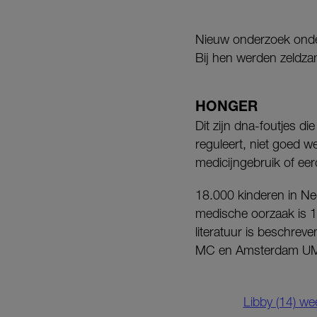
Nieuw onderzoek onder 
Bij hen werden zeldz
HONGER
Dit zijn dna-foutjes d
reguleert, niet goed 
medicijngebruik of e
18.000 kinderen in N
medische oorzaak is 1
literatuur is beschre
MC en Amsterdam UMC 
Libby (14) we