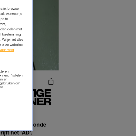
catie, browser
oals wanneer je
pps te
tent,
inden delen met
ef toestemming
Wil je niet alles
an onze websites
voor meer
cteren.
onnen. Profielen
en en
s gebruiken om
van
 ERNSTIGE
OSDOENER
k. Een ongezonde
ijft het ‘AD’.