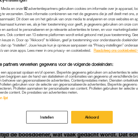
 Media en onze
92
advertentiepartners gebruiken cookies om informatie over je apparaat, lo
g te verzamelen. Deze informatie combineren we met de gegevens die je zelf deelt met ons, z
aanmaakt. Dit doen we om het gebruik van onze media te analyseren en onze websites en a
Daarnaast kunnen we, als je hier toestemming voor geeft, je gegevens gebruiken om onze con
 en aanbod te personaliseren en je relevante advertenties te tonen, en voor marketingdoele
ers. Ook content van 13 externe platformen wordt enkel getoond met jouw toestemming. Ge
gen keuze in. Door op "Akkoord" te klikken, geef je toestemming voor onderstaande doeleinden. 
k dan op “Instellen”. Jouw keuze kun je opnieuw aanpassen via “Privacy-instellingen” ondera
u’s van onze apps. Lees meer in ons privacy- en cookiebeleid.
Raadpleeg ons cookiebeleid 
e partners verwerken gegevens voor de volgende doeleinden:
p een apparaat opslaan en/of openen. Beperkte gegevens gebruiken om advertenties te sele
pen begrijpen aan de hand van statistieken of combinaties van gegevens uit verschillende br
 behoeve van gepersonaliseerde advertenties. Contentprestaties meten. Diensten ontwikkel
NIEUWS
|
LINDA.
Profielen gebruiken voor de selectie van gepersonaliseerde advertenties. Beperkte gegeven
lecteren. Profielen aanmaken ter personalisatie van content. Profielen gebruiken ter selectie 
OP DE VIJF KINDEREN MET
eerde content. De prestaties van advertenties meten.
 lijst
S IS MEDISCHE REDEN BO
19-05-2020
|
ELIANE LAMPER
Instellen
Akkoord
inderen met ernstige is een
medische reden
de oorzaa
 altijd de boosdoener, wat vaak gedacht wordt. Dat schr