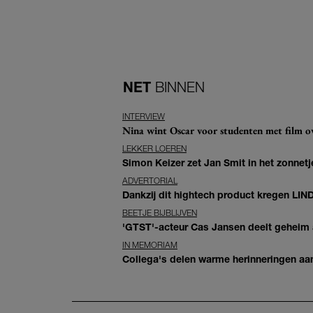
NET
BINNEN
INTERVIEW
Nina wint Oscar voor studenten met film ove
LEKKER LOEREN
Simon Keizer zet Jan Smit in het zonnetje
ADVERTORIAL
Dankzij dit hightech product kregen LIN
BEETJE BIJBLIJVEN
'GTST'-acteur Cas Jansen deelt geheim ac
IN MEMORIAM
Collega's delen warme herinneringen aan 