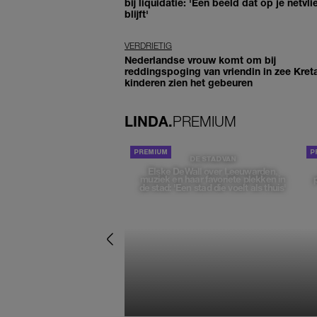
bij liquidatie: 'Een beeld dat op je netvli
blijft'
VERDRIETIG
Nederlandse vrouw komt om bij
reddingspoging van vriendin in zee Kret
kinderen zien het gebeuren
LINDA.
PREMIUM
DE STAD VAN
Elske DeWall over Leeuwarden,
muziek en haar favoriete plekken in
de stad: 'Een stad die voelt als thuis'