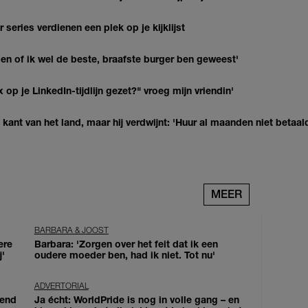
series verdienen een plek op je kijklijst
agen of ik wel de beste, braafste burger ben geweest'
op je LinkedIn-tijdlijn gezet?" vroeg mijn vriendin'
kant van het land, maar hij verdwijnt: 'Huur al maanden niet betaal
MEER
BARBARA & JOOST
ere
Barbara: 'Zorgen over het feit dat ik een
j'
oudere moeder ben, had ik niet. Tot nu'
ADVERTORIAL
iend
Ja écht: WorldPride is nog in volle gang – en