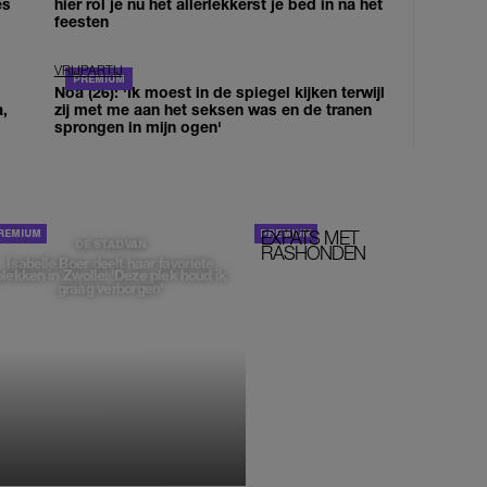
es
hier rol je nu het allerlekkerst je bed in na het
feesten
VRIJPARTIJ
Noa (26): 'Ik moest in de spiegel kijken terwijl
a,
zij met me aan het seksen was en de tranen
sprongen in mijn ogen'
EXPATS MET
STOM!
DE STAD VAN
RASHONDEN
Isabelle Boer deelt haar favoriete
plekken in Zwolle: 'Deze plek houd ik
graag verborgen'
MONIQUE KLEMANN