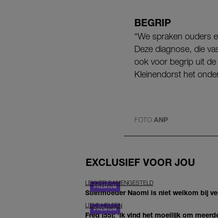
BEGRIP
“We spraken ouders en
Deze diagnose, die vas
ook voor begrip uit d
Kleinendorst het onde
FOTO
ANP
EXCLUSIEF VOOR JOU
LEKKER SAMENGESTELD
Stiefmoeder Naomi is niet welkom bij ver
LIEVE HELEEN
Fred (55): 'Ik vind het moeilijk om meerde