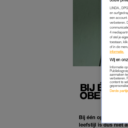
LINDA., DPG
en surfgedra
een account 
verbeteren. 
communicatie
4 mediapartn
of stel je ei
toestaan, kli
of in de men
informatie.
Wij en onz
Informatie o
Publieksgroe
aanmaken ten
verbeteren. 
content te se
BIJ ÉÉN 
gepersonalis
Derde partijen
OBESITA
Bij één op de vijf k
leefstijl is dus niet