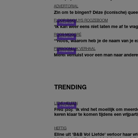
ADVERTORIAL
Zin om te bingen? Déze (iconische) queer 
FLOOR BAKHUYS ROOZEBOOM
'Ik kan weer eens niet laten me af te vr
ROOS MOGGRÉ
'"Roos, waarom heb je de naam van je ex 
PERSOONLIJK VERHAAL
Merel verhuist voor een man naar andere 
TRENDING
LIEVE HELEEN
Fred (55): 'Ik vind het moeilijk om meerd
keren klaar te komen tijdens een vrijparti
HEFTIG
Eline uit 'B&B Vol Liefde' verloor haar vr