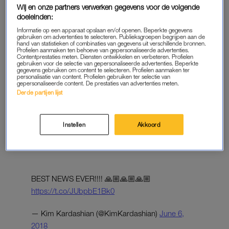
pic.twitter.com/uOy4UJ41JF
Wij en onze partners verwerken gegevens voor de volgende
doeleinden:
— Donald J. Trump (@realDonaldTrump)
May 30,
Informatie op een apparaat opslaan en/of openen. Beperkte gegevens
gebruiken om advertenties te selecteren. Publieksgroepen begrijpen aan de
2018
hand van statistieken of combinaties van gegevens uit verschillende bronnen.
Profielen aanmaken ten behoeve van gepersonaliseerde advertenties.
Contentprestaties meten. Diensten ontwikkelen en verbeteren. Profielen
gebruiken voor de selectie van gepersonaliseerde advertenties. Beperkte
gegevens gebruiken om content te selecteren. Profielen aanmaken ter
personalisatie van content. Profielen gebruiken ter selectie van
gepersonaliseerde content. De prestaties van advertenties meten.
Derde partijen lijst
GRATIE
Blijkbaar had Kim genoeg overtuigingskracht om de
machtigste man op aarde over te halen. Er wordt verwacht dat
Instellen
Akkoord
Alice snel vrijkomt en dat vindt Kim ‘het beste nieuws ooit’, laat
ze op Twitter weten.
BEST NEWS EVER!!!! 🙏🏼🙏🏼🙏🏼
https://t.co/JUbpbE1Bk0
— Kim Kardashian (@KimKardashian)
June 6,
2018