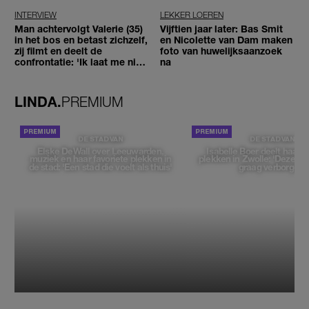
INTERVIEW
LEKKER LOEREN
Man achtervolgt Valerie (35)
Vijftien jaar later: Bas Smit
in het bos en betast zichzelf,
en Nicolette van Dam maken
zij filmt en deelt de
foto van huwelijksaanzoek
confrontatie: 'Ik laat me niet
na
tegenhouden'
LINDA.
PREMIUM
DE STAD VAN
DE STAD VAN
Elske DeWall over Leeuwarden,
Isabelle Boer deelt haar f
muziek en haar favoriete plekken in
plekken in Zwolle: 'Deze pl
de stad: 'Een stad die voelt als thuis'
graag verborgen'