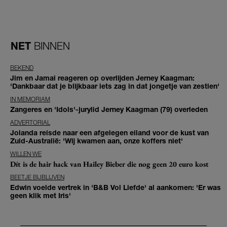
NET
BINNEN
BEKEND
Jim en Jamai reageren op overlijden Jerney Kaagman:
'Dankbaar dat je blijkbaar iets zag in dat jongetje van zestien'
IN MEMORIAM
Zangeres en 'Idols'-jurylid Jerney Kaagman (79) overleden
ADVERTORIAL
Jolanda reisde naar een afgelegen eiland voor de kust van
Zuid-Australië: 'Wij kwamen aan, onze koffers niet'
WILLEN WE
Dít is de hair hack van Hailey Bieber die nog geen 20 euro kost
BEETJE BIJBLIJVEN
Edwin voelde vertrek in 'B&B Vol Liefde' al aankomen: 'Er was
geen klik met Iris'