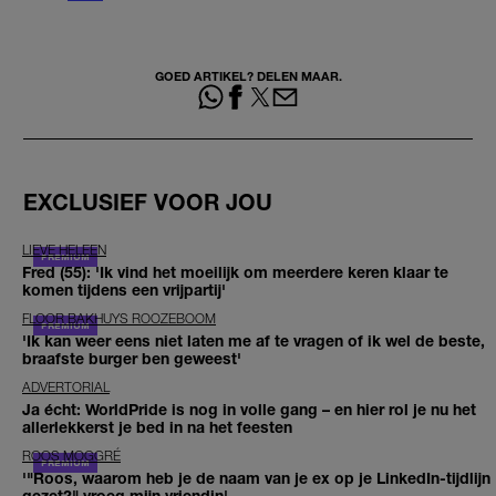
GOED ARTIKEL? DELEN MAAR.
EXCLUSIEF VOOR JOU
LIEVE HELEEN
Fred (55): 'Ik vind het moeilijk om meerdere keren klaar te
komen tijdens een vrijpartij'
FLOOR BAKHUYS ROOZEBOOM
'Ik kan weer eens niet laten me af te vragen of ik wel de beste,
braafste burger ben geweest'
ADVERTORIAL
Ja écht: WorldPride is nog in volle gang – en hier rol je nu het
allerlekkerst je bed in na het feesten
ROOS MOGGRÉ
'"Roos, waarom heb je de naam van je ex op je LinkedIn-tijdlijn
gezet?" vroeg mijn vriendin'