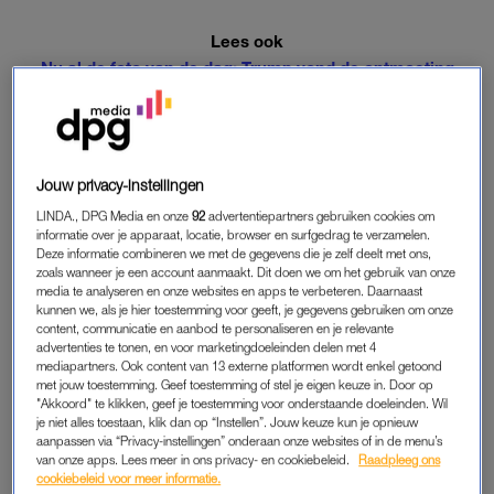
Lees ook
Nu al de foto van de dag: Trump vond de ontmoeting
met Kim Kardashian ‘geweldig’
DE ONTMOETING
Jouw privacy-instellingen
Kim was al langere tijd bezig om
een presidentieel pardon te
LINDA., DPG Media en onze
92
advertentiepartners gebruiken cookies om
krijgen voor Alice Marie Johnson
, een 62-jarige vrouw die al 21
informatie over je apparaat, locatie, browser en surfgedrag te verzamelen.
jaar in een gevangenis in Alabama (VS) zit. Ze zit op dit
Deze informatie combineren we met de gegevens die je zelf deelt met ons,
zoals wanneer je een account aanmaakt. Dit doen we om het gebruik van onze
moment nog vast voor een relatief licht drugsdelict. Kim kreeg
media te analyseren en onze websites en apps te verbeteren. Daarnaast
het in haar strijd voor elkaar om een afspraak te maken met
kunnen we, als je hier toestemming voor geeft, je gegevens gebruiken om onze
de president en die ontmoeting vond vrijdag 31 mei in het
content, communicatie en aanbod te personaliseren en je relevante
advertenties te tonen, en voor marketingdoeleinden delen met 4
Witte Huis plaats. Hierbij spraken Kim en Donald de twee over
mediapartners. Ook content van 13 externe platformen wordt enkel getoond
hervormingen in het gevangeniswezen en strafmaten.
met jouw toestemming. Geef toestemming of stel je eigen keuze in. Door op
"Akkoord" te klikken, geef je toestemming voor onderstaande doeleinden. Wil
je niet alles toestaan, klik dan op “Instellen”. Jouw keuze kun je opnieuw
aanpassen via “Privacy-instellingen” onderaan onze websites of in de menu’s
Great meeting with
@KimKardashian
today, talked
van onze apps. Lees meer in ons privacy- en cookiebeleid.
Raadpleeg ons
about prison reform and sentencing.
cookiebeleid voor meer informatie.