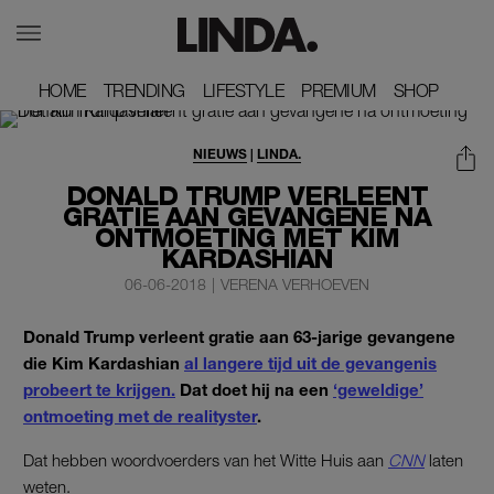
HOME
HOME
TRENDING
TRENDING
LIFESTYLE
LIFESTYLE
PREMIUM
PREMIUM
SHOP
SHOP
NIEUWS
|
LINDA.
DONALD TRUMP VERLEENT
GRATIE AAN GEVANGENE NA
ONTMOETING MET KIM
KARDASHIAN
06-06-2018
|
VERENA VERHOEVEN
Donald Trump verleent gratie aan 63-jarige gevangene
die Kim Kardashian
al langere tijd uit de gevangenis
probeert te krijgen.
Dat doet hij na een
‘geweldige’
ontmoeting met de realityster
.
Dat hebben woordvoerders van het Witte Huis aan
CNN
laten
weten.