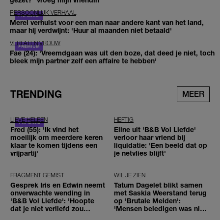
PERSOONLIJK VERHAAL
Merel verhuist voor een man naar andere kant van het land,
maar hij verdwijnt: 'Huur al maanden niet betaald'
VERLATEN VROUW
Fae (24): 'Vreemdgaan was uit den boze, dat deed je niet, toch
bleek mijn partner zelf een affaire te hebben'
TRENDING
MEER
LIEVE HELEEN
HEFTIG
Fred (55): 'Ik vind het
Eline uit 'B&B Vol Liefde'
moeilijk om meerdere keren
verloor haar vriend bij
klaar te komen tijdens een
liquidatie: 'Een beeld dat op
vrijpartij'
je netvlies blijft'
FRAGMENT GEMIST
WIL JE ZIEN
Gesprek Iris en Edwin neemt
Tatum Dagelet blikt samen
onverwachte wending in
met Saskia Weerstand terug
'B&B Vol Liefde': 'Hoopte
op 'Brutale Meiden':
dat je niet verliefd zou
'Mensen beledigen was niet
worden'
leuk meer'