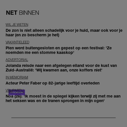
NET
BINNEN
WIL JE WETEN
De zon is niet alleen schadelijk voor je huid, maar ook voor je
haar (en zo bescherm je het)
VAKANTIELEED
Pien werd buitengesloten en gepest op een festival: 'Ze
noemden me een stomme kaaskop'
ADVERTORIAL
Jolanda reisde naar een afgelegen eiland voor de kust van
Zuid-Australië: 'Wij kwamen aan, onze koffers niet'
IN MEMORIAM
Acteur Peter Faber op 82-jarige leeftijd overleden
VRIJPARTIJ
Noa (26): 'Ik moest in de spiegel kijken terwijl zij met me aan
het seksen was en de tranen sprongen in mijn ogen'