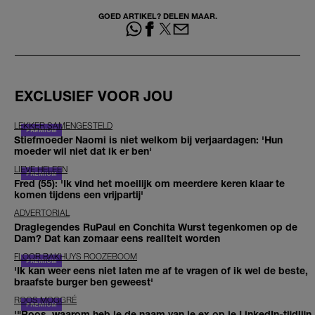
GOED ARTIKEL? DELEN MAAR.
EXCLUSIEF VOOR JOU
LEKKER SAMENGESTELD
Stiefmoeder Naomi is niet welkom bij verjaardagen: 'Hun
moeder wil niet dat ik er ben'
LIEVE HELEEN
Fred (55): 'Ik vind het moeilijk om meerdere keren klaar te
komen tijdens een vrijpartij'
ADVERTORIAL
Draglegendes RuPaul en Conchita Wurst tegenkomen op de
Dam? Dat kan zomaar eens realiteit worden
FLOOR BAKHUYS ROOZEBOOM
'Ik kan weer eens niet laten me af te vragen of ik wel de beste,
braafste burger ben geweest'
ROOS MOGGRÉ
'"Roos, waarom heb je de naam van je ex op je LinkedIn-tijdlijn