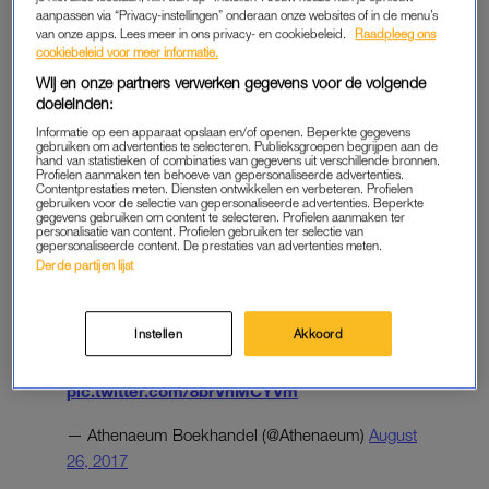
aanpassen via “Privacy-instellingen” onderaan onze websites of in de menu’s
van onze apps. Lees meer in ons privacy- en cookiebeleid.
Raadpleeg ons
Waarom we naar betaalde stukken linken? Blendle leest écht
cookiebeleid voor meer informatie.
alle Nederlandse kranten en tijdschriften, en speurt voor ons
Wij en onze partners verwerken gegevens voor de volgende
naar de mooiste en spraakmakende artikelen. Dit is een korte,
doeleinden:
gratis samenvatting, zodat jij het belangrijkste nieuws meepakt.
Informatie op een apparaat opslaan en/of openen. Beperkte gegevens
Als je geïnteresseerd bent in het volledige verhaal, klik dan
gebruiken om advertenties te selecteren. Publieksgroepen begrijpen aan de
hand van statistieken of combinaties van gegevens uit verschillende bronnen.
door. Dat kost een paar dubbeltjes, maar je krijgt
Profielen aanmaken ten behoeve van gepersonaliseerde advertenties.
Contentprestaties meten. Diensten ontwikkelen en verbeteren. Profielen
gegarandeerd een prachtig stuk (en je steunt de journalistiek).
gebruiken voor de selectie van gepersonaliseerde advertenties. Beperkte
gegevens gebruiken om content te selecteren. Profielen aanmaken ter
personalisatie van content. Profielen gebruiken ter selectie van
Caroline van Keeken
gepersonaliseerde content. De prestaties van advertenties meten.
Derde partijen lijst
Caroline van Keeken signeert 'Zo worden wij
Instellen
Akkoord
niet' bij onze stand op de Uitmarkt!
@carolinevkeeken @uitg_thomasrap
pic.twitter.com/8brVnMCYVm
— Athenaeum Boekhandel (@Athenaeum)
August
26, 2017