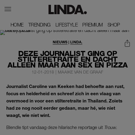
HOME
HOME
TRENDING
TRENDING
LIFESTYLE
LIFESTYLE
PREMIUM
PREMIUM
SHOP
SHOP
NIEUWS
|
LINDA.
DEZE JOURNALIST GING OP
STILTERETRAITE EN DACHT
ALLEEN MAAR AAN SEX EN PIZZA
12-01-2018
|
MAAIKE VAN DE GRAAF
Journalist Caroline van Keeken had behoefte aan rust,
focus en helderheid en schreef zich in een vlaag van
overmoed in voor een stilteretraite in Thailand. Zoiets
had ze nog nooit eerder gedaan, maar hé, wie niet
waagt, wie niet wint.
Blendle tipt vandaag deze hilarische reportage uit
Trouw
.