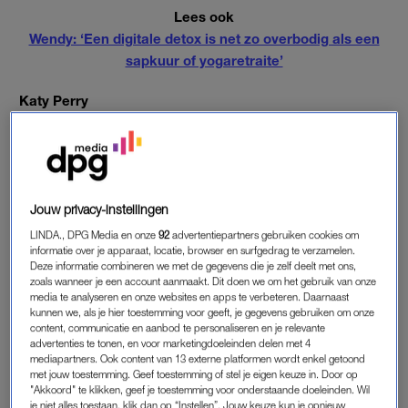
Lees ook
Wendy: ‘Een digitale detox is net zo overbodig als een
sapkuur of yogaretraite’
Katy Perry
Nou, dat heeft ze geweten. Op dag twee wilde Caroline al naar
huis. Dat stilzitten, totale gebrek aan contact en alleen zijn met
je gedachten beviel helemaal niet zo goed als ze had gedacht.
In plaats van de diepe gedachtes waar ze op hoopte, dacht ze
de eerste dagen vooral aan songteksten van Katy Perry. En
Jouw privacy-instellingen
om daarvoor helemaal naar Thailand te gaan…
LINDA., DPG Media en onze
92
advertentiepartners gebruiken cookies om
informatie over je apparaat, locatie, browser en surfgedrag te verzamelen.
Deze informatie combineren we met de gegevens die je zelf deelt met ons,
Doorzetten
zoals wanneer je een account aanmaakt. Dit doen we om het gebruik van onze
Hoewel veel deelnemers afhaakten, hield Caroline wél vol.
media te analyseren en onze websites en apps te verbeteren. Daarnaast
kunnen we, als je hier toestemming voor geeft, je gegevens gebruiken om onze
Want het werd ook ineens een prestatieding: als je er eenmaal
content, communicatie en aanbod te personaliseren en je relevante
aan begint, maak je het af. Ook al denk je twee dagen lang
advertenties te tonen, en voor marketingdoeleinden delen met 4
alleen maar aan sex en pizza.
mediapartners. Ook content van 13 externe platformen wordt enkel getoond
met jouw toestemming. Geef toestemming of stel je eigen keuze in. Door op
"Akkoord" te klikken, geef je toestemming voor onderstaande doeleinden. Wil
Het hele artikel lees je op
Blendle
(€).
je niet alles toestaan, klik dan op “Instellen”. Jouw keuze kun je opnieuw