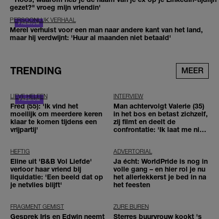
gezet?" vroeg mijn vriendin'
PERSOONLIJK VERHAAL
Merel verhuist voor een man naar andere kant van het land,
maar hij verdwijnt: 'Huur al maanden niet betaald'
TRENDING
MEER
LIEVE HELEEN
INTERVIEW
Fred (55): 'Ik vind het
Man achtervolgt Valerie (35)
moeilijk om meerdere keren
in het bos en betast zichzelf,
klaar te komen tijdens een
zij filmt en deelt de
vrijpartij'
confrontatie: 'Ik laat me niet
tegenhouden'
HEFTIG
ADVERTORIAL
Eline uit 'B&B Vol Liefde'
Ja écht: WorldPride is nog in
verloor haar vriend bij
volle gang – en hier rol je nu
liquidatie: 'Een beeld dat op
het allerlekkerst je bed in na
je netvlies blijft'
het feesten
FRAGMENT GEMIST
ZURE BUREN
Gesprek Iris en Edwin neemt
Sterres buurvrouw kookt 's