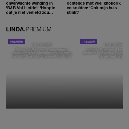
onverwachte wending in
ochtends met veel knoflook
'B&B Vol Liefde': 'Hoopte
en kruiden: 'Ook mijn huis
dat je niet verliefd zou
stinkt'
worden'
LINDA.
PREMIUM
DE STAD VAN
DE STAD VAN
Elske DeWall over Leeuwarden,
Isabelle Boer deelt haar f
muziek en haar favoriete plekken in
plekken in Zwolle: 'Deze pl
de stad: 'Een stad die voelt als thuis'
graag verborgen'