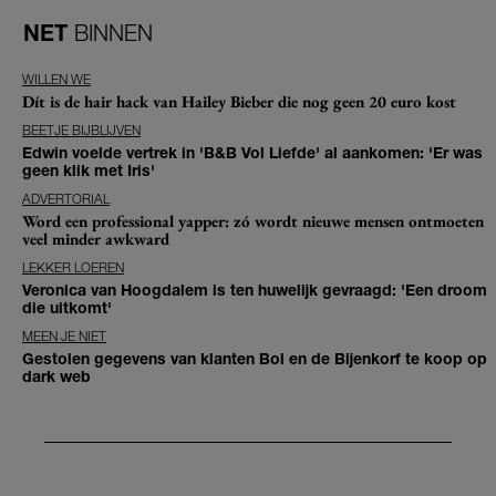
NET
BINNEN
WILLEN WE
Dít is de hair hack van Hailey Bieber die nog geen 20 euro kost
BEETJE BIJBLIJVEN
Edwin voelde vertrek in 'B&B Vol Liefde' al aankomen: 'Er was
geen klik met Iris'
ADVERTORIAL
Word een professional yapper: zó wordt nieuwe mensen ontmoeten
veel minder awkward
LEKKER LOEREN
Veronica van Hoogdalem is ten huwelijk gevraagd: 'Een droom
die uitkomt'
MEEN JE NIET
Gestolen gegevens van klanten Bol en de Bijenkorf te koop op
dark web