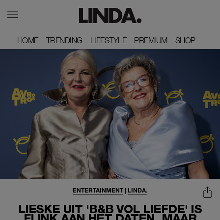
HOME
HOME
TRENDING
TRENDING
LIFESTYLE
LIFESTYLE
PREMIUM
PREMIUM
SHOP
SHOP
ENTERTAINMENT
|
LINDA.
LIESKE UIT 'B&B VOL LIEFDE' IS
FLINK AAN HET DATEN, MAAR