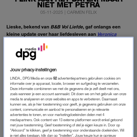
NIET MET PETRA
05-11-2025
|
CARMEN FELIX
Lieske, bekend van
B&B Vol Liefde
, gaf onlangs een
kleine update over haar liefdesleven aan
Veronica
Superguide
. De kijkers zagen haar destijds veel tijd
doorbrengen met Petra, maar daar is geen romance uit
ontstaan. Er broeit echter wel iets anders, met iemand
anders.
Jouw privacy-instellingen
LINDA., DPG Media en onze
92
advertentiepartners gebruiken cookies om
Over Petra zegt Lieske dit: “Wij hebben een hele goede relatie
informatie over je apparaat, locatie, browser en surfgedrag te verzamelen.
met elkaar, alleen geen seksuele. Dus we hebben geen relatie
Deze informatie combineren we met de gegevens die je zelf deelt met ons,
zoals wanneer je een account aanmaakt. Dit doen we om het gebruik van onze
in die zin, maar we hebben wel een hele goede
media te analyseren en onze websites en apps te verbeteren. Daarnaast
verstandhouding, we hebben een hele goede relatie met
kunnen we, als je hier toestemming voor geeft, je gegevens gebruiken om onze
content, communicatie en aanbod te personaliseren en je relevante
elkaar. We hebben dagelijks contact, gisteren zelfs ook nog.
advertenties te tonen, en voor marketingdoeleinden delen met 4
Dat is hartstikke leuk.”
mediapartners. Ook content van 13 externe platformen wordt enkel getoond
met jouw toestemming. Geef toestemming of stel je eigen keuze in. Door op
"Akkoord" te klikken, geef je toestemming voor onderstaande doeleinden. Wil
je niet alles toestaan, klik dan op “Instellen”. Jouw keuze kun je opnieuw