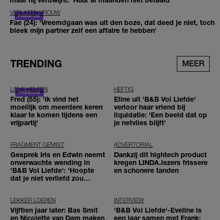
VERLATEN VROUW
Fae (24): 'Vreemdgaan was uit den boze, dat deed je niet, toch
bleek mijn partner zelf een affaire te hebben'
TRENDING
MEER
LIEVE HELEEN
HEFTIG
Fred (55): 'Ik vind het
Eline uit 'B&B Vol Liefde'
moeilijk om meerdere keren
verloor haar vriend bij
klaar te komen tijdens een
liquidatie: 'Een beeld dat op
vrijpartij'
je netvlies blijft'
FRAGMENT GEMIST
ADVERTORIAL
Gesprek Iris en Edwin neemt
Dankzij dit hightech product
onverwachte wending in
kregen LINDA.lezers frissere
'B&B Vol Liefde': 'Hoopte
en schonere tanden
dat je niet verliefd zou
worden'
LEKKER LOEREN
INTERVIEW
Vijftien jaar later: Bas Smit
'B&B Vol Liefde'-Eveline is
en Nicolette van Dam maken
een jaar samen met Frank: