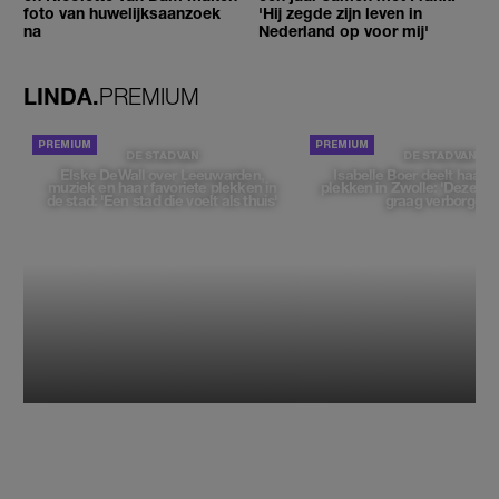
foto van huwelijksaanzoek
'Hij zegde zijn leven in
na
Nederland op voor mij'
LINDA.
PREMIUM
DE STAD VAN
DE STAD VAN
Elske DeWall over Leeuwarden,
Isabelle Boer deelt haar f
muziek en haar favoriete plekken in
plekken in Zwolle: 'Deze pl
de stad: 'Een stad die voelt als thuis'
graag verborgen'