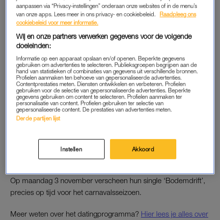
DATEN MET EEN ANDER
aanpassen via “Privacy-instellingen” onderaan onze websites of in de menu’s
van onze apps. Lees meer in ons privacy- en cookiebeleid.
Raadpleeg ons
Ondertussen is Lieske zélf wel weer voorzichtig aan het daten.
cookiebeleid voor meer informatie.
Ze vertelt dat ze iemand heeft leren kennen met wie het goed
Wij en onze partners verwerken gegevens voor de volgende
klikt. Niet halsoverkop, geen grootse verklaringen, maar rustig
doeleinden:
en echt: “Ik ben een beetje aan het daten”, zegt ze met een
Informatie op een apparaat opslaan en/of openen. Beperkte gegevens
glimlach. “Ik denk dat we in de serious of exclusive fase
gebruiken om advertenties te selecteren. Publieksgroepen begrijpen aan de
hand van statistieken of combinaties van gegevens uit verschillende bronnen.
zitten.” Wel zegt de realityster niks te overhaasten: “Ik doe het
Profielen aanmaken ten behoeve van gepersonaliseerde advertenties.
Contentprestaties meten. Diensten ontwikkelen en verbeteren. Profielen
rustig aan, want ik heb het ontzettend druk en ik kan niet alles
gebruiken voor de selectie van gepersonaliseerde advertenties. Beperkte
gegevens gebruiken om content te selecteren. Profielen aanmaken ter
tegelijk.”
personalisatie van content. Profielen gebruiken ter selectie van
gepersonaliseerde content. De prestaties van advertenties meten.
Derde partijen lijst
CARNAVALSHITJE
Waar ze zo druk mee is? Samen met cabaretier en muzikant
Instellen
Akkoord
Diederick Ensink, die bij veel fans bekend is van zijn grappige
liedjes over het programma bracht ze een carnavalsplaat uit.
Op maandag 3 november verscheen hun single ‘Bodemdrift’,
precies op tijd voor het carnavalsseizoen.
Meer weten over het datingprogramma?
Hier lees je alles over