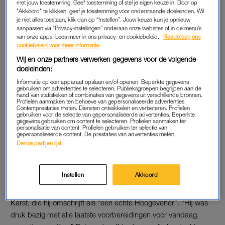
met jouw toestemming. Geef toestemming of stel je eigen keuze in. Door op
de familie”, laat hij weten.
"Akkoord" te klikken, geef je toestemming voor onderstaande doeleinden. Wil
je niet alles toestaan, klik dan op “Instellen”. Jouw keuze kun je opnieuw
Het publiek kon tot 19.00 uur in het theater langskomen om
aanpassen via “Privacy-instellingen” onderaan onze websites of in de menu’s
van onze apps. Lees meer in ons privacy- en cookiebeleid.
Raadpleeg ons
een laatste groet te brengen. Woensdagavond vindt een
cookiebeleid voor meer informatie.
besloten herdenking plaats voor genodigden. Zijn zus
Erikah
Wij en onze partners verwerken gegevens voor de volgende
Karst
zal naar verwachting een nummer zingen, vertelt Rebers.
doeleinden:
Informatie op een apparaat opslaan en/of openen. Beperkte gegevens
gebruiken om advertenties te selecteren. Publieksgroepen begrijpen aan de
Dochter René Karst herdenkt
hand van statistieken of combinaties van gegevens uit verschillende bronnen.
haar vader: 'Verdoofd en
Profielen aanmaken ten behoeve van gepersonaliseerde advertenties.
Contentprestaties meten. Diensten ontwikkelen en verbeteren. Profielen
dronken van tranen'
gebruiken voor de selectie van gepersonaliseerde advertenties. Beperkte
gegevens gebruiken om content te selecteren. Profielen aanmaken ter
personalisatie van content. Profielen gebruiken ter selectie van
gepersonaliseerde content. De prestaties van advertenties meten.
LEES OOK
Derde partijen lijst
HERDENKING
Instellen
Akkoord
De directeur vertelt een “nauwe band” te hebben gehad met
Karst, die hij omschrijft als “een echte Hoogevener”. “Hij was
druk bezig met alle laatste voorbereidingen voor vandaag,