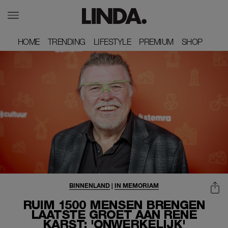
HOME
HOME
TRENDING
TRENDING
LIFESTYLE
LIFESTYLE
PREMIUM
PREMIUM
SHOP
SHOP
BINNENLAND
|
IN MEMORIAM
RUIM 1500 MENSEN BRENGEN
LAATSTE GROET AAN RENÉ
KARST: 'ONWERKELIJK'