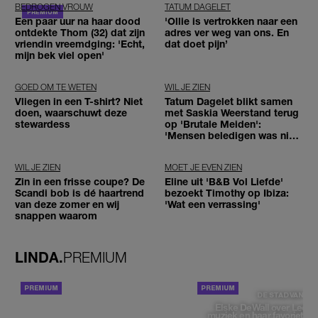
BEDROGEN VROUW
TATUM DAGELET
Een paar uur na haar dood
'Ollie is vertrokken naar een
ontdekte Thom (32) dat zijn
adres ver weg van ons. En
vriendin vreemdging: 'Echt,
dat doet pijn’
mijn bek viel open'
GOED OM TE WETEN
WIL JE ZIEN
Vliegen in een T-shirt? Niet
Tatum Dagelet blikt samen
doen, waarschuwt deze
met Saskia Weerstand terug
stewardess
op 'Brutale Meiden':
'Mensen beledigen was niet
leuk meer'
WIL JE ZIEN
MOET JE EVEN ZIEN
Zin in een frisse coupe? De
Eline uit 'B&B Vol Liefde'
Scandi bob is dé haartrend
bezoekt Timothy op Ibiza:
van deze zomer en wij
'Wat een verrassing'
snappen waarom
LINDA.
PREMIUM
ACHTERGROND
DE STAD VAN
Elske DeWall over Leeu
muziek en haar favoriete p