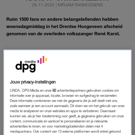
26-11-2025
|
MIRJAM RASMUSSENS
Ruim 1500 fans en andere belangstellenden hebben
woensdagmiddag in het Drentse Hoogeveen afscheid
genomen van de overleden volkszanger René Karst.
Dat laat Pieter-Bas Rebers, directeur van Theater De Tamboer,
weten aan het
ANP
.
AFSCHEID RENÉ KARST
Jouw privacy-instellingen
In het theater werd een herdenking georganiseerd, zodat het
LINDA., DPG Media en onze
92
advertentiepartners gebruiken cookies om
publiek afscheid kon nemen. Rebers laat weten onder de
informatie over je apparaat, locatie, browser en surfgedrag te verzamelen.
Deze informatie combineren we met de gegevens die je zelf deelt met ons,
indruk te zijn van de hoge opkomst. Voor het podium, waar de
zoals wanneer je een account aanmaakt. Dit doen we om het gebruik van onze
kist van de zanger staat, is een groot eerbetoon ontstaan met
media te analyseren en onze websites en apps te verbeteren. Daarnaast
honderden bloemen en kaartjes van bezoekers. De vrouw en
kunnen we, als je hier toestemming voor geeft, je gegevens gebruiken om onze
content, communicatie en aanbod te personaliseren en je relevante
kinderen
van de zanger zijn “achter de schermen” aanwezig in
advertenties te tonen, en voor marketingdoeleinden delen met 4
Theater De Tamboer. “We hebben het huis opengesteld voor
mediapartners. Ook content van 13 externe platformen wordt enkel getoond