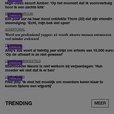
High-class escort Amber: ‘Op het moment dat ik vooroverbuig
hoor ik een zachte klik’
BEDROGEN VROUW
Een paar uur na haar dood ontdekte Thom (32) dat zijn vriendin
vreemdging: 'Echt, mijn bek viel open'
ADVERTORIAL
Word een professional yapper: zó wordt nieuwe mensen ontmoeten
veel minder awkward
DE ERFENIS
Amy’s zus voert al twintig jaar strijd om erfenis van 10.000 euro:
'Op de uitvaart is ze niet geweest'
LEKKER SAMENGESTELD
Stiefmoeder Naomi is niet welkom bij verjaardagen: 'Hun
moeder wil niet dat ik er ben'
LIEVE HELEEN
Fred (55): 'Ik vind het moeilijk om meerdere keren klaar te
komen tijdens een vrijpartij'
TRENDING
MEER