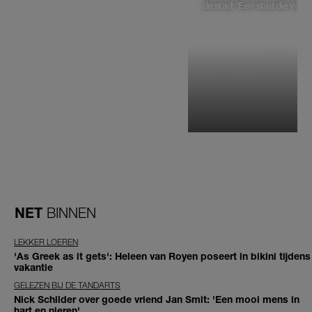
de stad: 'Een stad die voelt 
NET
BINNEN
LEKKER LOEREN
'As Greek as it gets': Heleen van Royen poseert in bikini tijdens
vakantie
GELEZEN BIJ DE TANDARTS
Nick Schilder over goede vriend Jan Smit: 'Een mooi mens in
hart en nieren'