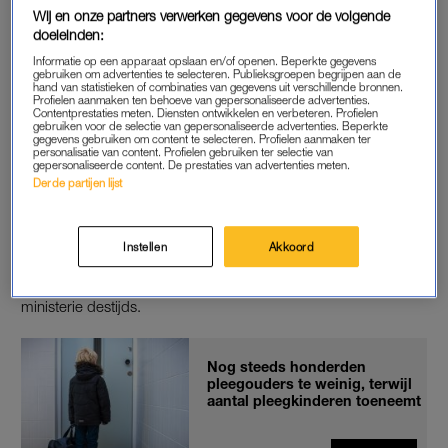
Wij en onze partners verwerken gegevens voor de volgende
leraren. Ook wordt het vertrouwen van anderen moeilijker,
doeleinden:
voelen zij zich sneller ongewenst, kunnen ze zich moeilijk
Informatie op een apparaat opslaan en/of openen. Beperkte gegevens
hechten en is er vaker sprake van gedragsproblemen.
gebruiken om advertenties te selecteren. Publieksgroepen begrijpen aan de
hand van statistieken of combinaties van gegevens uit verschillende bronnen.
Profielen aanmaken ten behoeve van gepersonaliseerde advertenties.
Contentprestaties meten. Diensten ontwikkelen en verbeteren. Profielen
gebruiken voor de selectie van gepersonaliseerde advertenties. Beperkte
NALATIG
gegevens gebruiken om content te selecteren. Profielen aanmaken ter
personalisatie van content. Profielen gebruiken ter selectie van
De stichting voerde het onderzoek uit omdat de overheid
gepersonaliseerde content. De prestaties van advertenties meten.
Derde partijen lijst
nalatig is geweest om zelf onderzoek te doen. Dat staat haaks
op de belofte die het ministerie van Volksgezondheid, Welzijn
en Sport in 2019 maakte. Zij spraken toen van het inzichtelijk
Instellen
Akkoord
maken van hoe vaak jeugdzorgkinderen worden
doorgeplaatst. “Elke verhuizing is er een teveel”, aldus het
ministerie destijds.
Nog steeds honderden
pleegouders te weinig, terwijl
aantal pleegkinderen toeneemt