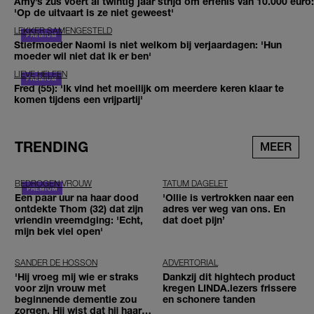
Amy’s zus voert al twintig jaar strijd om erfenis van 10.000 euro:
'Op de uitvaart is ze niet geweest'
LEKKER SAMENGESTELD
Stiefmoeder Naomi is niet welkom bij verjaardagen: 'Hun
moeder wil niet dat ik er ben'
LIEVE HELEEN
Fred (55): 'Ik vind het moeilijk om meerdere keren klaar te
komen tijdens een vrijpartij'
TRENDING
MEER
BEDROGEN VROUW
TATUM DAGELET
Een paar uur na haar dood
'Ollie is vertrokken naar een
ontdekte Thom (32) dat zijn
adres ver weg van ons. En
vriendin vreemdging: 'Echt,
dat doet pijn’
mijn bek viel open'
SANDER DE HOSSON
ADVERTORIAL
'Hij vroeg mij wie er straks
Dankzij dit hightech product
voor zijn vrouw met
kregen LINDA.lezers frissere
beginnende dementie zou
en schonere tanden
zorgen. Hij wist dat hij haar