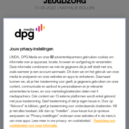
JEUGDZORG
11-05-2022
|
NATHALIE BOLLEN
75 procent van
de uithuisgeplaatste kinderen
verhuist
binnen jeugdzorg gemiddeld vier keer.
Een derde van deze kinderen hoort soms pas enkele uren of
een dag van tevoren dat zij moeten verhuizen, meldt het
AD
op
Jouw privacy-instellingen
basis van een steekproef van stichting Het Vergeten Kind.
LINDA., DPG Media en onze
92
advertentiepartners gebruiken cookies om
informatie over je apparaat, locatie, browser en surfgedrag te verzamelen.
Deze informatie combineren we met de gegevens die je zelf deelt met ons,
KINDEREN
zoals wanneer je een account aanmaakt. Dit doen we om het gebruik van onze
media te analyseren en onze websites en apps te verbeteren. Daarnaast
De stichting ondervroeg in totaal 118 in leefgroepen en
kunnen we, als je hier toestemming voor geeft, je gegevens gebruiken om onze
content, communicatie en aanbod te personaliseren en je relevante
instellingen geplaatste kinderen. Naar aanleiding van de
advertenties te tonen, en voor marketingdoeleinden delen met 4
resultaten benadrukt Het Vergeten Kind dat het ontbreken aan
mediapartners. Ook content van 13 externe platformen wordt enkel getoond
vastigheid en duidelijkheid over de opgroeiplaats schadelijk is.
met jouw toestemming. Geef toestemming of stel je eigen keuze in. Door op
"Akkoord" te klikken, geef je toestemming voor onderstaande doeleinden. Wil
je niet alles toestaan, klik dan op “Instellen”. Jouw keuze kun je opnieuw
Kinderen die hiermee te maken krijgen doen het bijvoorbeeld
aanpassen via “Privacy-instellingen” onderaan onze websites of in de menu’s
slechter op school. Daarnaast verliezen zij sneller contact met
van onze apps. Lees meer in ons privacy- en cookiebeleid.
Raadpleeg ons
cookiebeleid voor meer informatie.
voor hen belangrijke mensen, zoals (pleeg)familie, vrienden of