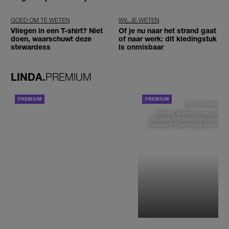
zou moeten loslaten'
GOED OM TE WETEN
WIL JE WETEN
Vliegen in een T-shirt? Niet
Of je nu naar het strand gaat
doen, waarschuwt deze
of naar werk: dit kledingstuk
stewardess
is onmisbaar
LINDA.
PREMIUM
ACHTERGROND
DE STAD VAN
Elske DeWall over Leeu
muziek en haar favoriete p
de stad: 'Een stad die voelt 