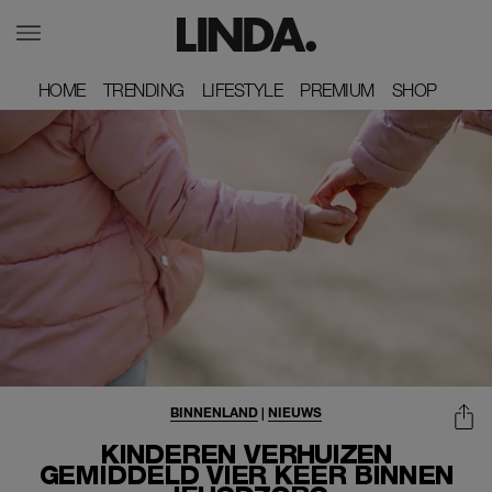
HOME
HOME
TRENDING
TRENDING
LIFESTYLE
LIFESTYLE
PREMIUM
PREMIUM
SHOP
SHOP
BINNENLAND
|
NIEUWS
KINDEREN VERHUIZEN
GEMIDDELD VIER KEER BINNEN