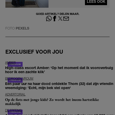
LEES OOK
GOED ARTIKEL? DELEN MAAR.
FOTO
PEXELS
EXCLUSIEF VOOR JOU
AMBER
High-class escort Amber: ‘Op het moment dat ik vooroverbuig
hoor ik een zachte klik’
BEDROGEN VROUW
Een paar uur na haar dood ontdekte Thom (32) dat zijn vriendin
vreemdging: 'Echt, mijn bek viel open'
ADVERTORIAL
Op de fiets met jonge kids? Zo wordt het ineens hartstikke
makkelijk
DE ERFENIS