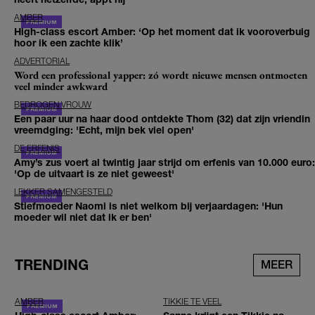
AMBER
High-class escort Amber: ‘Op het moment dat ik vooroverbuig
hoor ik een zachte klik’
ADVERTORIAL
Word een professional yapper: zó wordt nieuwe mensen ontmoeten
veel minder awkward
BEDROGEN VROUW
Een paar uur na haar dood ontdekte Thom (32) dat zijn vriendin
vreemdging: 'Echt, mijn bek viel open'
DE ERFENIS
Amy’s zus voert al twintig jaar strijd om erfenis van 10.000 euro:
'Op de uitvaart is ze niet geweest'
LEKKER SAMENGESTELD
Stiefmoeder Naomi is niet welkom bij verjaardagen: 'Hun
moeder wil niet dat ik er ben'
TRENDING
MEER
AMBER
TIKKIE TE VEEL