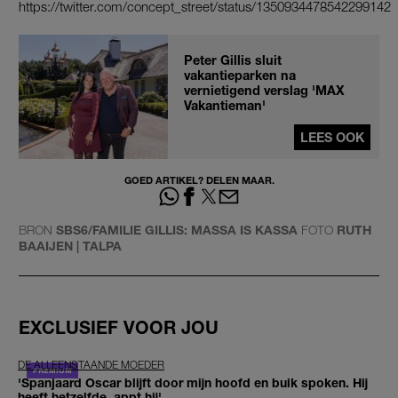
https://twitter.com/concept_street/status/1350934478542299142
Peter Gillis sluit
vakantieparken na
vernietigend verslag 'MAX
Vakantieman'
LEES OOK
GOED ARTIKEL? DELEN MAAR.
BRON
SBS6/FAMILIE GILLIS: MASSA IS KASSA
FOTO
RUTH
BAAIJEN | TALPA
EXCLUSIEF VOOR JOU
DE ALLEENSTAANDE MOEDER
'Spanjaard Oscar blijft door mijn hoofd en buik spoken. Hij
heeft hetzelfde, appt hij'