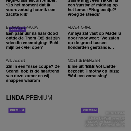
High-class escort Amber:
Sanne krijgt een Tikkie na
‘Op het moment dat ik
een 'gastvrije' middag op
vooroverbuig hoor ik een
het terras: ''Nog eentje?'
zachte klik’
vroeg ze steeds'
BEDROGEN VROUW
ADVERTORIAL
Een paar uur na haar dood
Amaya zat vast op Madeira
ontdekte Thom (32) dat zijn
door noodweer: 'We zaten
vriendin vreemdging: 'Echt,
op de grond tussen
mijn bek viel open'
honderden gestrande
reizigers'
WIL JE ZIEN
MOET JE EVEN ZIEN
Zin in een frisse coupe? De
Eline uit 'B&B Vol Liefde'
Scandi bob is dé haartrend
bezoekt Timothy op Ibiza:
van deze zomer en wij
'Wat een verrassing'
snappen waarom
LINDA.
PREMIUM
ACHTERGROND
DE STAD VAN
Elske DeWall over Leeu
muziek en haar favoriete p
de stad: 'Een stad die voelt 