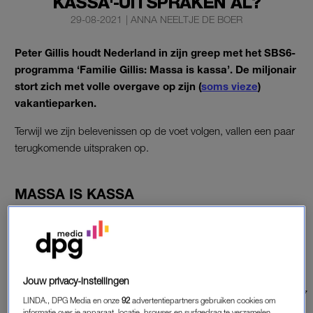
KASSA'-UITSPRAKEN AL?
29-08-2021
|
ANNA NEELTJE DE BOER
Peter Gillis houdt Nederland in zijn greep met het SBS6-
programma ‘Familie Gillis: Massa is kassa’. De miljonair
stort zich met volle overgave op zijn (
soms vieze
)
vakantieparken.
Terwijl we zijn belevenissen op de voet volgen, vallen een paar
terugkomende uitspraken op.
MASSA IS KASSA
De programmanaam komt natuurlijk niet helemaal uit de lucht
vallen. “Massa is kassa” is écht een van zijn uitspraken. “Aan
de verkoop van vier frikandellen heb je niets, maar als je er
400.000 verkoopt dan wordt het leuk.” En zo is het.
Jouw privacy-instellingen
https://twitter.com/concept_street/status/1391759347596865537
LINDA., DPG Media en onze
92
advertentiepartners gebruiken cookies om
informatie over je apparaat, locatie, browser en surfgedrag te verzamelen.