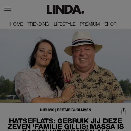
HOME
HOME
TRENDING
TRENDING
LIFESTYLE
LIFESTYLE
PREMIUM
PREMIUM
SHOP
SHOP
NIEUWS
|
BEETJE BIJBLIJVEN
HATSEFLATS: GEBRUIK JIJ DEZE
ZEVEN 'FAMILIE GILLIS: MASSA IS