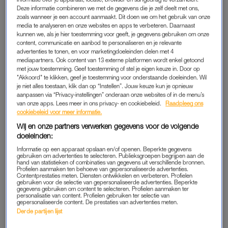
Deze informatie combineren we met de gegevens die je zelf deelt met ons,
zoals wanneer je een account aanmaakt. Dit doen we om het gebruik van onze
VERTROUWEN IS GOED, CONTROLEREN
media te analyseren en onze websites en apps te verbeteren. Daarnaast
IS BETER
kunnen we, als je hier toestemming voor geeft, je gegevens gebruiken om onze
content, communicatie en aanbod te personaliseren en je relevante
Waarom zou je je medewerkers ruimte en
advertenties te tonen, en voor marketingdoeleinden delen met 4
verantwoordelijkheid geven als je er zelf ook bovenop kunt
mediapartners. Ook content van 13 externe platformen wordt enkel getoond
zitten? Dochter Inge kreeg het met de paplepel ingegoten.
met jouw toestemming. Geef toestemming of stel je eigen keuze in. Door op
"Akkoord" te klikken, geef je toestemming voor onderstaande doeleinden. Wil
je niet alles toestaan, klik dan op “Instellen”. Jouw keuze kun je opnieuw
Pas de privacy manager instellingen aan om dit
aanpassen via “Privacy-instellingen” onderaan onze websites of in de menu’s
van onze apps. Lees meer in ons privacy- en cookiebeleid.
Raadpleeg ons
Facebook item te kunnen bekijken.
cookiebeleid voor meer informatie.
Wij en onze partners verwerken gegevens voor de volgende
doeleinden:
Informatie op een apparaat opslaan en/of openen. Beperkte gegevens
gebruiken om advertenties te selecteren. Publieksgroepen begrijpen aan de
LANGZAME ETERS ZIJN LANGZAME
hand van statistieken of combinaties van gegevens uit verschillende bronnen.
Profielen aanmaken ten behoeve van gepersonaliseerde advertenties.
WERKERS
Contentprestaties meten. Diensten ontwikkelen en verbeteren. Profielen
gebruiken voor de selectie van gepersonaliseerde advertenties. Beperkte
Volgens de miljonair zegt de manier hoe je eet iets over je
gegevens gebruiken om content te selecteren. Profielen aanmaken ter
personalisatie van content. Profielen gebruiken ter selectie van
arbeidsethos. Hij snijdt zichzelf in ieder geval niet in de vingers,
gepersonaliseerde content. De prestaties van advertenties meten.
want Peter werkt met gemak een bord worstenbroodjes naar
Derde partijen lijst
binnen.