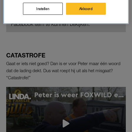
Instellen
Akkoord
Pas de privacy manager instellingen aan om dit
Facebook item te kunnen bekijken.
CATASTROFE
Gaat er iets niet goed? Dan is er voor Peter maar één woord
dat de lading dekt. Dus wat roept hij uit als het misgaat?
“Catastrofe!”