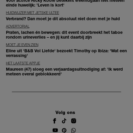
Voor actrice Ricky Koole betekent vreemdgaan niet meteen
einde huwelijk: 'Leven is kort'
HUIDWIJZER MET JETSKE ULTEE
Verbrand? Dan moet je dit absoluut niet doen met je huid
ADVERTORIAL
Praten, lachen én bewegen: dit event doorbreekt het taboe
rondom urineverlies – en jij kunt daarbij zijn
MOET JE EVEN ZIEN
Eline uit 'B&B Vol Liefde' bezoekt Timothy op Ibiza: 'Wat een
verrassing'
HET LAATSTE APPJE
Maureen (47) sloeg een verjaardagsuitnodiging af: 'Ik werd
meteen overal geblokkeerd'
Volg ons