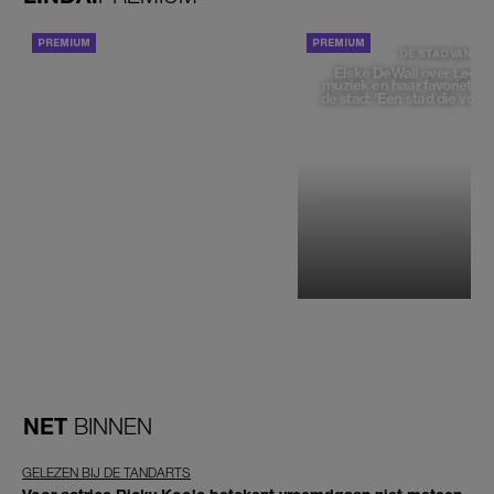
ACHTERGROND
DE STAD VAN
Elske DeWall over Leeu
muziek en haar favoriete p
de stad: 'Een stad die voelt 
NET
BINNEN
GELEZEN BIJ DE TANDARTS