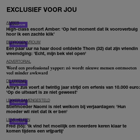
EXCLUSIEF VOOR JOU
AMBER
High-class escort Amber: ‘Op het moment dat ik vooroverbuig
hoor ik een zachte klik’
BEDROGEN VROUW
Een paar uur na haar dood ontdekte Thom (32) dat zijn vriendin
vreemdging: 'Echt, mijn bek viel open'
ADVERTORIAL
Word een professional yapper: zó wordt nieuwe mensen ontmoeten
veel minder awkward
DE ERFENIS
Amy’s zus voert al twintig jaar strijd om erfenis van 10.000 euro:
'Op de uitvaart is ze niet geweest'
LEKKER SAMENGESTELD
Stiefmoeder Naomi is niet welkom bij verjaardagen: 'Hun
moeder wil niet dat ik er ben'
LIEVE HELEEN
Fred (55): 'Ik vind het moeilijk om meerdere keren klaar te
komen tijdens een vrijpartij'