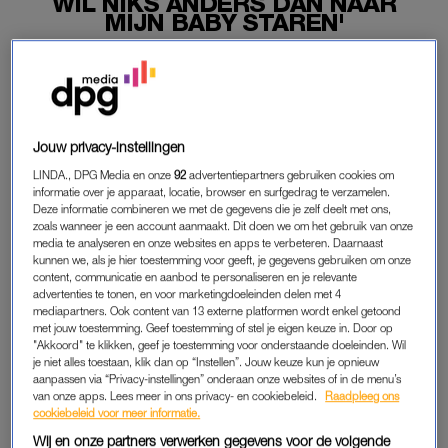
WIL NIKS ANDERS DAN NAAR
MIJN BABY STAREN'
05-04-2022
|
BELINDA JANSSEN
Chef’Special-zanger Joshua Nolet kijkt heel anders
tegen het leven aan sinds hij vader is geworden van
dochtertje Coco: ‘Nu denk ik, nu wil ik niks anders doen
Jouw privacy-instellingen
dan naar mijn baby staren.’
LINDA., DPG Media en onze
92
advertentiepartners gebruiken cookies om
informatie over je apparaat, locatie, browser en surfgedrag te verzamelen.
Dat vertelt hij dinsdag in
HLF8.
Deze informatie combineren we met de gegevens die je zelf deelt met ons,
zoals wanneer je een account aanmaakt. Dit doen we om het gebruik van onze
media te analyseren en onze websites en apps te verbeteren. Daarnaast
kunnen we, als je hier toestemming voor geeft, je gegevens gebruiken om onze
JOSHUA NOLET
content, communicatie en aanbod te personaliseren en je relevante
advertenties te tonen, en voor marketingdoeleinden delen met 4
Tegelijkertijd slaapt de zanger een stuk minder goed. “Ik heb
mediapartners. Ook content van 13 externe platformen wordt enkel getoond
een maand lang geen slaap gehad”, vertelt Nolet in de
met jouw toestemming. Geef toestemming of stel je eigen keuze in. Door op
talkshow van Johnny de Mol. Desalniettemin voelt de 33-jarige
"Akkoord" te klikken, geef je toestemming voor onderstaande doeleinden. Wil
je niet alles toestaan, klik dan op “Instellen”. Jouw keuze kun je opnieuw
muzikant zich “
the happiest dad alive
“. Ondertussen maakt de
aanpassen via “Privacy-instellingen” onderaan onze websites of in de menu’s
zanger zich klaar voor de optredens die voor de deur staan.
van onze apps. Lees meer in ons privacy- en cookiebeleid.
Raadpleeg ons
cookiebeleid voor meer informatie.
“Hoe heb je kinderen en doe je er nog dingen naast? Dat is
Wij en onze partners verwerken gegevens voor de volgende
toch wel wat anders.”