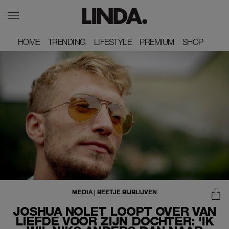
HOME
HOME
TRENDING
TRENDING
LIFESTYLE
LIFESTYLE
PREMIUM
PREMIUM
SHOP
SHOP
MEDIA
|
BEETJE BIJBLIJVEN
JOSHUA NOLET LOOPT OVER VAN
LIEFDE VOOR ZIJN DOCHTER: 'IK