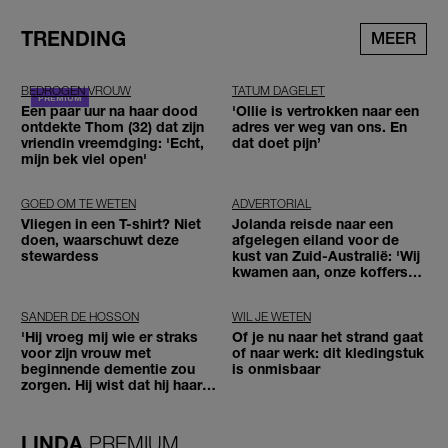
TRENDING
MEER
BEDROGEN VROUW
TATUM DAGELET
Een paar uur na haar dood
'Ollie is vertrokken naar een
ontdekte Thom (32) dat zijn
adres ver weg van ons. En
vriendin vreemdging: 'Echt,
dat doet pijn’
mijn bek viel open'
GOED OM TE WETEN
ADVERTORIAL
Vliegen in een T-shirt? Niet
Jolanda reisde naar een
doen, waarschuwt deze
afgelegen eiland voor de
stewardess
kust van Zuid-Australië: 'Wij
kwamen aan, onze koffers
niet'
SANDER DE HOSSON
WIL JE WETEN
'Hij vroeg mij wie er straks
Of je nu naar het strand gaat
voor zijn vrouw met
of naar werk: dit kledingstuk
beginnende dementie zou
is onmisbaar
zorgen. Hij wist dat hij haar
zou moeten loslaten'
LINDA.
PREMIUM