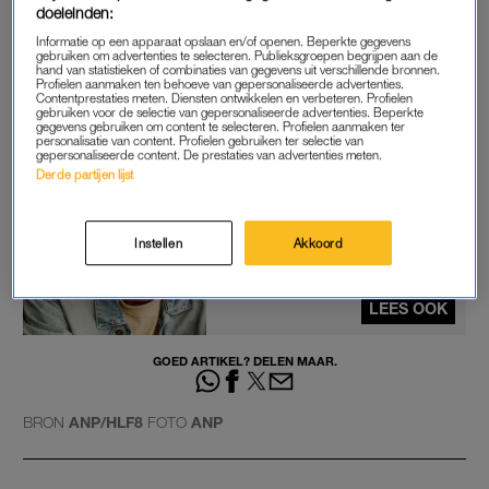
doeleinden:
Precies een maand geleden werden Nolet en zijn vriendin
Informatie op een apparaat opslaan en/of openen. Beperkte gegevens
gebruiken om advertenties te selecteren. Publieksgroepen begrijpen aan de
Caroline ouders van Coco. “Je moeder en vader zijn
hand van statistieken of combinaties van gegevens uit verschillende bronnen.
Profielen aanmaken ten behoeve van gepersonaliseerde advertenties.
onvoorstelbaar gelukkig dat je er bent”, schreef hij toen op
Contentprestaties meten. Diensten ontwikkelen en verbeteren. Profielen
gebruiken voor de selectie van gepersonaliseerde advertenties. Beperkte
Instagram. Caroline was al moeder van een zoon, Sam, waar
gegevens gebruiken om content te selecteren. Profielen aanmaken ter
personalisatie van content. Profielen gebruiken ter selectie van
Nolet naar eigen zeggen “bonusvader” van is.
gepersonaliseerde content. De prestaties van advertenties meten.
Derde partijen lijst
Zanger Joshua Nolet gaat 'van
bonusvader naar vader': 'Wij
Instellen
Akkoord
krijgen een kindje'
LEES OOK
GOED ARTIKEL? DELEN MAAR.
BRON
ANP/HLF8
FOTO
ANP