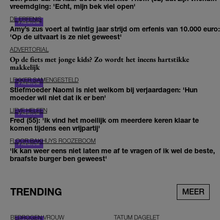
vreemdging: 'Echt, mijn bek viel open'
DE ERFENIS
Amy’s zus voert al twintig jaar strijd om erfenis van 10.000 euro:
'Op de uitvaart is ze niet geweest'
ADVERTORIAL
Op de fiets met jonge kids? Zo wordt het ineens hartstikke
makkelijk
LEKKER SAMENGESTELD
Stiefmoeder Naomi is niet welkom bij verjaardagen: 'Hun
moeder wil niet dat ik er ben'
LIEVE HELEEN
Fred (55): 'Ik vind het moeilijk om meerdere keren klaar te
komen tijdens een vrijpartij'
FLOOR BAKHUYS ROOZEBOOM
'Ik kan weer eens niet laten me af te vragen of ik wel de beste,
braafste burger ben geweest'
TRENDING
MEER
BEDROGEN VROUW
TATUM DAGELET