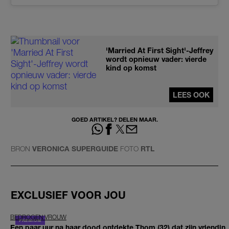
'Married At First Sight'-Jeffrey
wordt opnieuw vader: vierde
kind op komst
LEES OOK
GOED ARTIKEL? DELEN MAAR.
BRON
VERONICA SUPERGUIDE
FOTO
RTL
EXCLUSIEF VOOR JOU
BEDROGEN VROUW
Een paar uur na haar dood ontdekte Thom (32) dat zijn vriendin