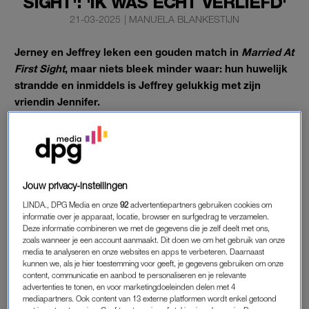
SIGHT': 'IK WAS ECHT VERLIEFD'
21-03-2025
|
MANUELA BLANKESTIJN
Jerney en Jeffrey leken een gouden match in
Married At
First Sight
, maar niets bleek minder waar: hun huwelijk
strandde en inmiddels is Jeffrey gelukkig met zijn
vriendin Jennifer.
In gesprek met
RTL Boulevard
blikt Jerney terug op de
pijnlijke breuk.
Jouw privacy-instellingen
ECHT VERLIEFD
LINDA., DPG Media en onze
92
advertentiepartners gebruiken cookies om
informatie over je apparaat, locatie, browser en surfgedrag te verzamelen.
“Ik was
echt verliefd
en had het gevoel: dit gaat een serieuze
Deze informatie combineren we met de gegevens die je zelf deelt met ons,
relatie worden”, vertelt ze. “Als dat dan anders loopt, doet dat
zoals wanneer je een account aanmaakt. Dit doen we om het gebruik van onze
media te analyseren en onze websites en apps te verbeteren. Daarnaast
pijn.”
kunnen we, als je hier toestemming voor geeft, je gegevens gebruiken om onze
content, communicatie en aanbod te personaliseren en je relevante
Maar had Jeffrey dezelfde gevoelens? Daar twijfelt Jerney
advertenties te tonen, en voor marketingdoeleinden delen met 4
mediapartners. Ook content van 13 externe platformen wordt enkel getoond
aan. “Ik weet niet of hij ooit verliefd is geweest”, zegt ze. “Hij