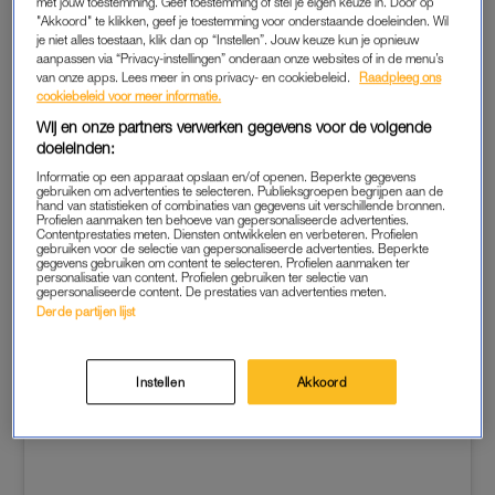
met jouw toestemming. Geef toestemming of stel je eigen keuze in. Door op
zei al vrij snel: ‘Ik voel het niet.’ En dat was gek, want kort
"Akkoord" te klikken, geef je toestemming voor onderstaande doeleinden. Wil
je niet alles toestaan, klik dan op “Instellen”. Jouw keuze kun je opnieuw
daarvoor zei hij nog: ‘Ik hou van jou.’”
aanpassen via “Privacy-instellingen” onderaan onze websites of in de menu’s
van onze apps. Lees meer in ons privacy- en cookiebeleid.
Raadpleeg ons
cookiebeleid voor meer informatie.
OPVOEDING
Wij en onze partners verwerken gegevens voor de volgende
Toch had ook Jerney haar twijfels. Na de opnames ontdekte
doeleinden:
ze een groot struikelblok: de
opvoeding van hun kinderen
. “Ik
Informatie op een apparaat opslaan en/of openen. Beperkte gegevens
gebruiken om advertenties te selecteren. Publieksgroepen begrijpen aan de
doe alles voor mijn kinderen. Ik wil niet zeggen dat hij dat niet
hand van statistieken of combinaties van gegevens uit verschillende bronnen.
Profielen aanmaken ten behoeve van gepersonaliseerde advertenties.
doet, maar op een andere manier. Als je daar allebei anders in
Contentprestaties meten. Diensten ontwikkelen en verbeteren. Profielen
gebruiken voor de selectie van gepersonaliseerde advertenties. Beperkte
staat, kom je niet op dezelfde lijn.”
gegevens gebruiken om content te selecteren. Profielen aanmaken ter
personalisatie van content. Profielen gebruiken ter selectie van
gepersonaliseerde content. De prestaties van advertenties meten.
Derde partijen lijst
Instellen
Akkoord