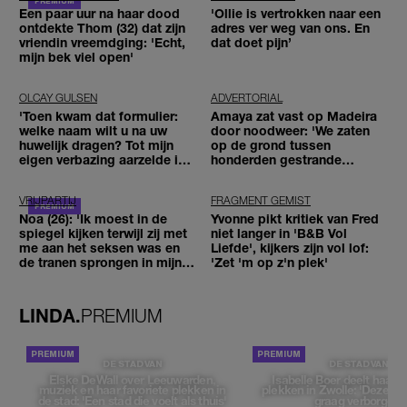
Een paar uur na haar dood
'Ollie is vertrokken naar een
ontdekte Thom (32) dat zijn
adres ver weg van ons. En
vriendin vreemdging: 'Echt,
dat doet pijn’
mijn bek viel open'
OLCAY GULSEN
ADVERTORIAL
'Toen kwam dat formulier:
Amaya zat vast op Madeira
welke naam wilt u na uw
door noodweer: 'We zaten
huwelijk dragen? Tot mijn
op de grond tussen
eigen verbazing aarzelde ik
honderden gestrande
geen moment'
reizigers'
VRIJPARTIJ
FRAGMENT GEMIST
Noa (26): 'Ik moest in de
Yvonne pikt kritiek van Fred
spiegel kijken terwijl zij met
niet langer in 'B&B Vol
me aan het seksen was en
Liefde', kijkers zijn vol lof:
de tranen sprongen in mijn
'Zet 'm op z'n plek'
ogen'
LINDA.
PREMIUM
DE STAD VAN
DE STAD VAN
Elske DeWall over Leeuwarden,
Isabelle Boer deelt haar f
muziek en haar favoriete plekken in
plekken in Zwolle: 'Deze pl
de stad: 'Een stad die voelt als thuis'
graag verborgen'