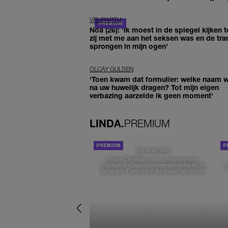
VRIJPARTIJ
Noa (26): 'Ik moest in de spiegel kijken t
zij met me aan het seksen was en de tra
sprongen in mijn ogen'
OLCAY GULSEN
'Toen kwam dat formulier: welke naam wi
na uw huwelijk dragen? Tot mijn eigen
verbazing aarzelde ik geen moment'
LINDA.
PREMIUM
DE STAD VAN
Elske DeWall over Leeuwarden,
muziek en haar favoriete plekken in
de stad: 'Een stad die voelt als thuis'