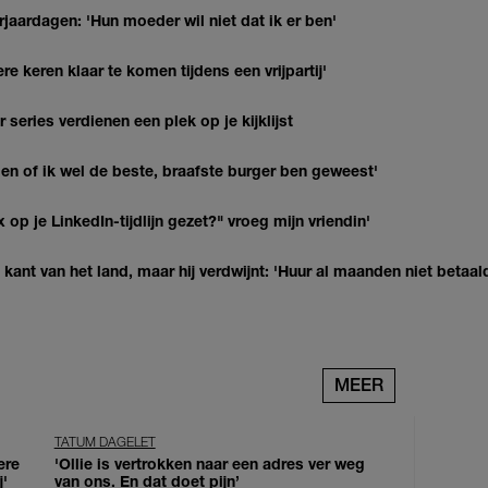
jaardagen: 'Hun moeder wil niet dat ik er ben'
re keren klaar te komen tijdens een vrijpartij'
series verdienen een plek op je kijklijst
agen of ik wel de beste, braafste burger ben geweest'
op je LinkedIn-tijdlijn gezet?" vroeg mijn vriendin'
kant van het land, maar hij verdwijnt: 'Huur al maanden niet betaal
MEER
TATUM DAGELET
ere
'Ollie is vertrokken naar een adres ver weg
j'
van ons. En dat doet pijn’