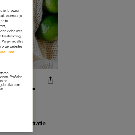
catie, browser
oals wanneer je
pps te
tent,
inden delen met
ef toestemming
Wil je niet alles
an onze websites
voor meer
cteren.
onnen. Profielen
en en
s gebruiken om
FT HET
van
L’
zoals concentratie