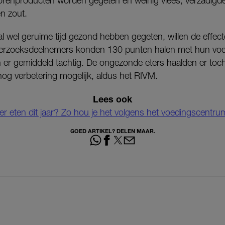
lkorenproducten worden gegeten en weinig vlees, verzadigde
n zout.
 wel geruime tijd gezond hebben gegeten, willen de effec
derzoeksdeelnemers konden 130 punten halen met hun voe
er gemiddeld tachtig. De ongezonde eters haalden er toch o
nog verbetering mogelijk, aldus het RIVM.
Lees ook
r eten dit jaar? Zo hou je het volgens het voedingscentrum
GOED ARTIKEL? DELEN MAAR.