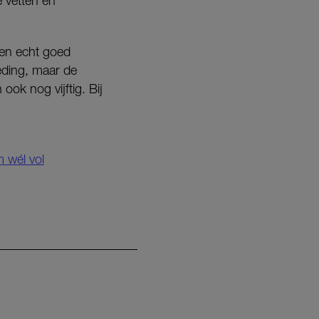
 vetten en
ten echt goed
ding, maar de
ok nog vijftig. Bij
 wél vol