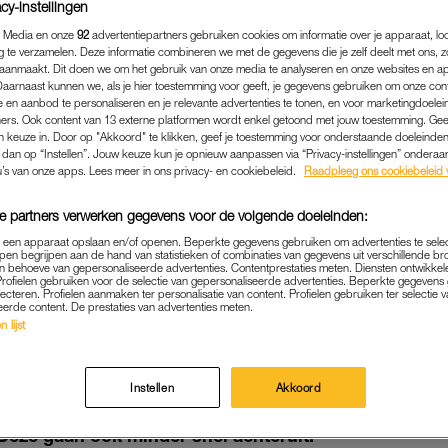
cy-instellingen
 Media en onze
92
advertentiepartners gebruiken cookies om informatie over je apparaat, lo
g te verzamelen. Deze informatie combineren we met de gegevens die je zelf deelt met ons, z
aanmaakt. Dit doen we om het gebruik van onze media te analyseren en onze websites en a
Daarnaast kunnen we, als je hier toestemming voor geeft, je gegevens gebruiken om onze con
 en aanbod te personaliseren en je relevante advertenties te tonen, en voor marketingdoele
ers. Ook content van 13 externe platformen wordt enkel getoond met jouw toestemming. Ge
gen keuze in. Door op "Akkoord" te klikken, geef je toestemming voor onderstaande doeleinden. 
k dan op “Instellen”. Jouw keuze kun je opnieuw aanpassen via “Privacy-instellingen” ondera
u’s van onze apps. Lees meer in ons privacy- en cookiebeleid.
Raadpleeg ons cookiebeleid 
e partners verwerken gegevens voor de volgende doeleinden:
p een apparaat opslaan en/of openen. Beperkte gegevens gebruiken om advertenties te sele
pen begrijpen aan de hand van statistieken of combinaties van gegevens uit verschillende br
NIEUWS
|
LINDA.
 behoeve van gepersonaliseerde advertenties. Contentprestaties meten. Diensten ontwikkel
Profielen gebruiken voor de selectie van gepersonaliseerde advertenties. Beperkte gegeven
 ‘DOOR GEZOND ETEN BLIJ
lecteren. Profielen aanmaken ter personalisatie van content. Profielen gebruiken ter selectie 
eerde content. De prestaties van advertenties meten.
EHEUGEN LANGER OP PEI
 lijst
19-05-2021
|
JUJUBE ZEGUERS
Instellen
Akkoord
ngere tijd gezond eten, zijn cognitieve vaardigheden 
Deze gaan ook minder snel achteruit.