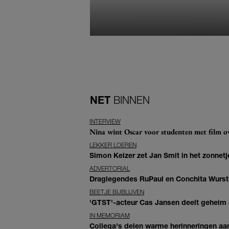
NET
BINNEN
INTERVIEW
Nina wint Oscar voor studenten met film ove
LEKKER LOEREN
Simon Keizer zet Jan Smit in het zonnetje
ADVERTORIAL
Draglegendes RuPaul en Conchita Wurst
BEETJE BIJBLIJVEN
'GTST'-acteur Cas Jansen deelt geheim ac
IN MEMORIAM
Collega's delen warme herinneringen aan 