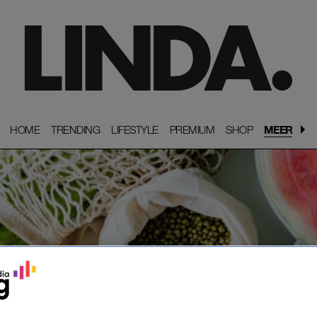
HOME
HOME
TRENDING
TRENDING
LIFESTYLE
LIFESTYLE
PREMIUM
PREMIUM
SHOP
SHOP
MEER