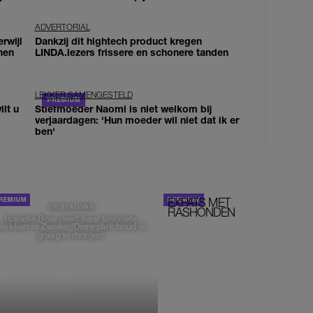
ADVERTORIAL
erwijl
Dankzij dit hightech product kregen
nen
LINDA.lezers frissere en schonere tanden
LEKKER SAMENGESTELD
lt u
Stiefmoeder Naomi is niet welkom bij
verjaardagen: 'Hun moeder wil niet dat ik er
ben'
EXPATS MET
STOM!
DE STAD VAN
RASHONDEN
Isabelle Boer deelt haar favoriete
plekken in Zwolle: 'Deze plek houd ik
graag verborgen'