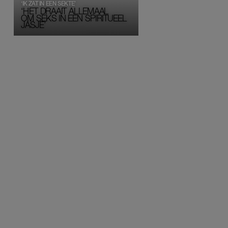
‘IK ZAT IN EEN SEKTE’
‘HET DRAAIT ALLEMAAL
OM SEKS IN EEN SPIRITUEEL 
JASJE’