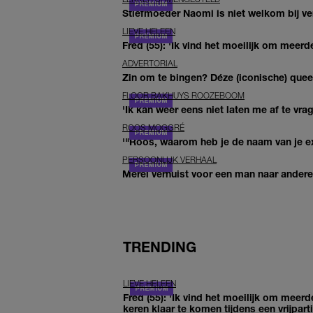
Stiefmoeder Naomi is niet welkom bij ver
LIEVE HELEEN
Fred (55): 'Ik vind het moeilijk om meerde
ADVERTORIAL
Zin om te bingen? Déze (iconische) queer 
FLOOR BAKHUYS ROOZEBOOM
'Ik kan weer eens niet laten me af te vr
ROOS MOGGRÉ
'"Roos, waarom heb je de naam van je ex 
PERSOONLIJK VERHAAL
Merel verhuist voor een man naar andere 
TRENDING
LIEVE HELEEN
Fred (55): 'Ik vind het moeilijk om meerd
keren klaar te komen tijdens een vrijparti