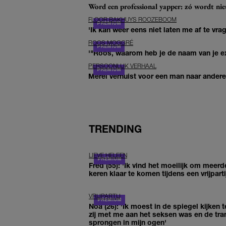
Word een professional yapper: zó wordt n
FLOOR BAKHUYS ROOZEBOOM
'Ik kan weer eens niet laten me af te vr
ROOS MOGGRÉ
'"Roos, waarom heb je de naam van je ex 
PERSOONLIJK VERHAAL
Merel verhuist voor een man naar andere 
TRENDING
LIEVE HELEEN
Fred (55): 'Ik vind het moeilijk om meerd
keren klaar te komen tijdens een vrijparti
VRIJPARTIJ
Noa (26): 'Ik moest in de spiegel kijken t
zij met me aan het seksen was en de tra
sprongen in mijn ogen'