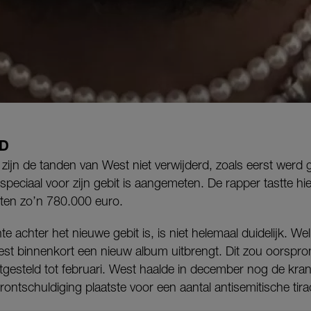
RD
zijn de tanden van West niet verwijderd, zoals eerst werd
peciaal voor zijn gebit is aangemeten. De rapper tastte hie
tten zo’n 780.000 euro.
e achter het nieuwe gebit is, is niet helemaal duidelijk. W
st binnenkort een nieuw album uitbrengt. Dit zou oorspronk
itgesteld tot februari. West haalde in december nog de kra
ntschuldiging plaatste voor een aantal antisemitische tira