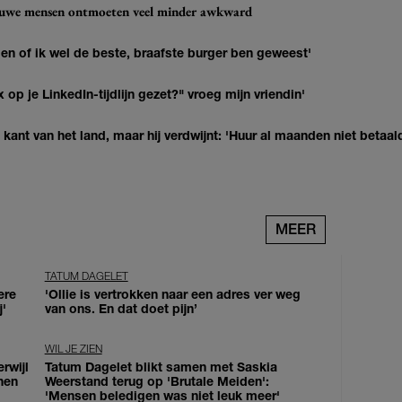
ieuwe mensen ontmoeten veel minder awkward
agen of ik wel de beste, braafste burger ben geweest'
op je LinkedIn-tijdlijn gezet?" vroeg mijn vriendin'
kant van het land, maar hij verdwijnt: 'Huur al maanden niet betaal
MEER
TATUM DAGELET
ere
'Ollie is vertrokken naar een adres ver weg
j'
van ons. En dat doet pijn’
WIL JE ZIEN
erwijl
Tatum Dagelet blikt samen met Saskia
nen
Weerstand terug op 'Brutale Meiden':
'Mensen beledigen was niet leuk meer'