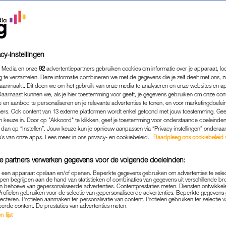
cy-instellingen
 Media en onze
92
advertentiepartners gebruiken cookies om informatie over je apparaat, lo
g te verzamelen. Deze informatie combineren we met de gegevens die je zelf deelt met ons, z
aanmaakt. Dit doen we om het gebruik van onze media te analyseren en onze websites en a
Daarnaast kunnen we, als je hier toestemming voor geeft, je gegevens gebruiken om onze con
 en aanbod te personaliseren en je relevante advertenties te tonen, en voor marketingdoele
ers. Ook content van 13 externe platformen wordt enkel getoond met jouw toestemming. Ge
gen keuze in. Door op "Akkoord" te klikken, geef je toestemming voor onderstaande doeleinden. 
k dan op “Instellen”. Jouw keuze kun je opnieuw aanpassen via “Privacy-instellingen” ondera
ENTERTAINMENT
|
MOET JE EVEN ZIEN
u’s van onze apps. Lees meer in ons privacy- en cookiebeleid.
Raadpleeg ons cookiebeleid 
ST MEET ZICHZELF EEN 
e partners verwerken gegevens voor de volgende doeleinden:
ER) GEBIT AAN VOOR ZO'N
p een apparaat opslaan en/of openen. Beperkte gegevens gebruiken om advertenties te sele
EURO
pen begrijpen aan de hand van statistieken of combinaties van gegevens uit verschillende br
 behoeve van gepersonaliseerde advertenties. Contentprestaties meten. Diensten ontwikkel
Profielen gebruiken voor de selectie van gepersonaliseerde advertenties. Beperkte gegeven
18-01-2024
|
STERRE REKERS
lecteren. Profielen aanmaken ter personalisatie van content. Profielen gebruiken ter selectie 
eerde content. De prestaties van advertenties meten.
 lijst
, (de ex van Kim K) heeft een titanium structuur aan z