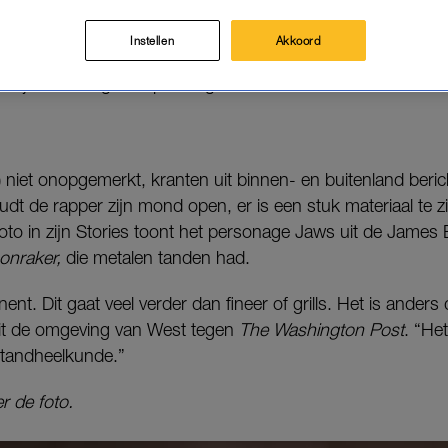
kaanse pers is in rep en roer en dat is niet zo gek, h
abel) uit.
Instellen
Akkoord
 zijn nieuwe gebit op Instagram.
jk) niet onopgemerkt, kranten uit binnen- en buitenland beri
dt de rapper zijn mond open, er is een stuk materiaal te zie
foto in zijn Stories toont het personage Jaws uit de James
onraker,
die metalen tanden had.
ent. Dit gaat veel verder dan fineer of grills. Het is anders 
uit de omgeving van West tegen
The Washington Post
. “Het
 tandheelkunde.”
r de foto.