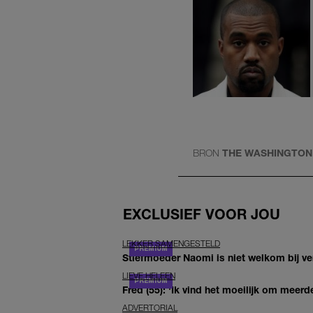
BRON
THE WASHINGTON
EXCLUSIEF VOOR JOU
LEKKER SAMENGESTELD
Stiefmoeder Naomi is niet welkom bij ver
LIEVE HELEEN
Fred (55): 'Ik vind het moeilijk om meerde
ADVERTORIAL