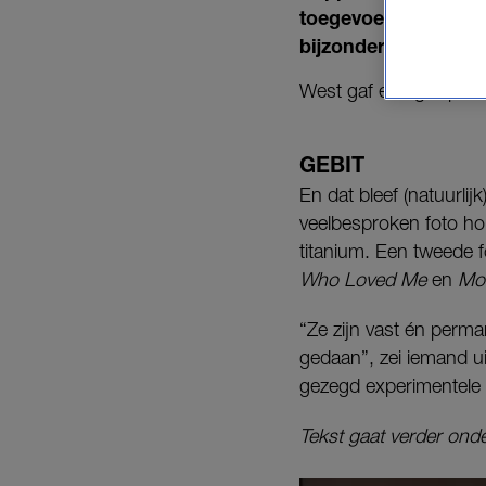
toegevoegd. De Ameri
bijzonder (oncomfort
West gaf een glimp van
GEBIT
En dat bleef (natuurli
veelbesproken foto hou
titanium. Een tweede 
Who Loved Me
en
Mo
“Ze zijn vast én perman
gedaan”, zei iemand 
gezegd experimentele
Tekst gaat verder onde