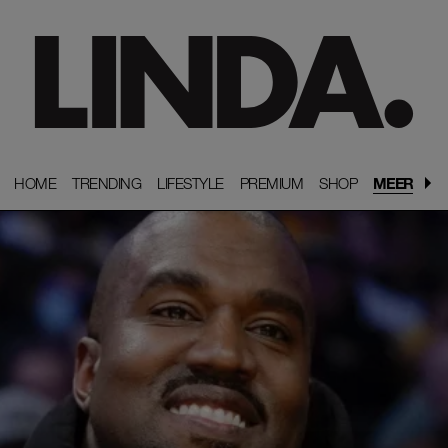
HOME
HOME
TRENDING
TRENDING
LIFESTYLE
LIFESTYLE
PREMIUM
PREMIUM
SHOP
SHOP
MEER