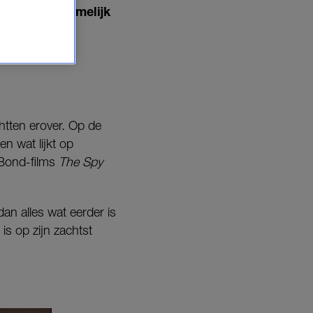
et ziet er namelijk
chtten erover. Op de
n wat lijkt op
 Bond-films
T
he Spy
dan alles wat eerder is
 is op zijn zachtst