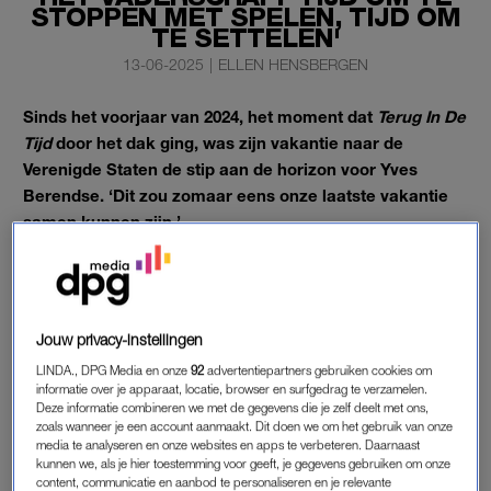
STOPPEN MET SPELEN, TIJD OM
TE SETTELEN'
13-06-2025
|
ELLEN HENSBERGEN
Sinds het voorjaar van 2024, het moment dat
Terug In De
Tijd
door het dak ging, was zijn vakantie naar de
Verenigde Staten de stip aan de horizon voor Yves
Berendse. ‘Dit zou zomaar eens onze laatste vakantie
samen kunnen zijn.’
In het LINDA. IS OP VAKANTIEBOEK lees je
het volledige
interview
met de zanger.
Jouw privacy-instellingen
BESTEL HIER JOUW EXEMPLAAR
LINDA., DPG Media en onze
92
advertentiepartners gebruiken cookies om
informatie over je apparaat, locatie, browser en surfgedrag te verzamelen.
Deze informatie combineren we met de gegevens die je zelf deelt met ons,
zoals wanneer je een account aanmaakt. Dit doen we om het gebruik van onze
VAKANTIE
media te analyseren en onze websites en apps te verbeteren. Daarnaast
Bijna een maand lang reisde Yves door de Verenigde Staten,
kunnen we, als je hier toestemming voor geeft, je gegevens gebruiken om onze
content, communicatie en aanbod te personaliseren en je relevante
afgetopt met een weekje Curaçao. “Eindelijk weer tijd