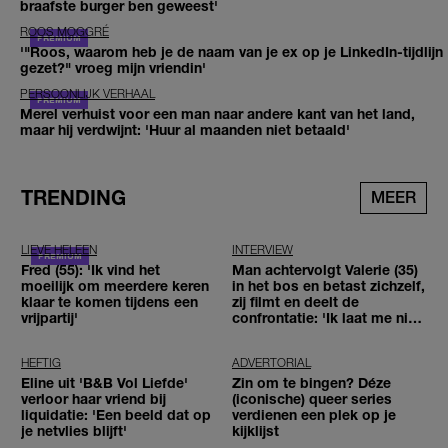
braafste burger ben geweest'
ROOS MOGGRÉ
'"Roos, waarom heb je de naam van je ex op je LinkedIn-tijdlijn
gezet?" vroeg mijn vriendin'
PERSOONLIJK VERHAAL
Merel verhuist voor een man naar andere kant van het land,
maar hij verdwijnt: 'Huur al maanden niet betaald'
TRENDING
MEER
LIEVE HELEEN
INTERVIEW
Fred (55): 'Ik vind het
Man achtervolgt Valerie (35)
moeilijk om meerdere keren
in het bos en betast zichzelf,
klaar te komen tijdens een
zij filmt en deelt de
vrijpartij'
confrontatie: 'Ik laat me niet
tegenhouden'
HEFTIG
ADVERTORIAL
Eline uit 'B&B Vol Liefde'
Zin om te bingen? Déze
verloor haar vriend bij
(iconische) queer series
liquidatie: 'Een beeld dat op
verdienen een plek op je
je netvlies blijft'
kijklijst