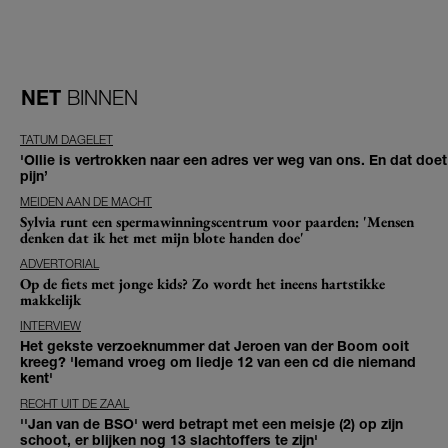
NET
BINNEN
TATUM DAGELET
'Ollie is vertrokken naar een adres ver weg van ons. En dat doet
pijn’
MEIDEN AAN DE MACHT
Sylvia runt een spermawinningscentrum voor paarden: 'Mensen
denken dat ik het met mijn blote handen doe'
ADVERTORIAL
Op de fiets met jonge kids? Zo wordt het ineens hartstikke
makkelijk
INTERVIEW
Het gekste verzoeknummer dat Jeroen van der Boom ooit
kreeg? 'Iemand vroeg om liedje 12 van een cd die niemand
kent'
RECHT UIT DE ZAAL
''Jan van de BSO' werd betrapt met een meisje (2) op zijn
schoot, er blijken nog 13 slachtoffers te zijn'