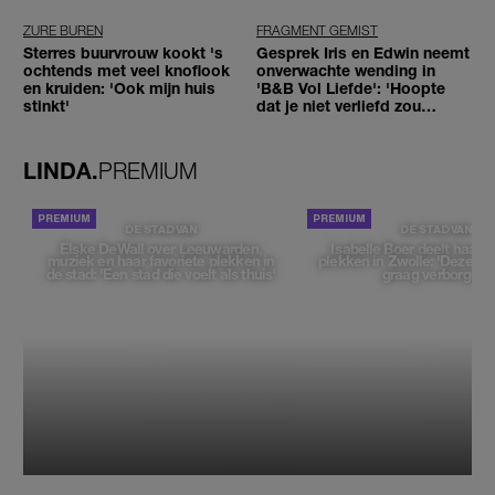
ZURE BUREN
FRAGMENT GEMIST
Sterres buurvrouw kookt 's
Gesprek Iris en Edwin neemt
ochtends met veel knoflook
onverwachte wending in
en kruiden: 'Ook mijn huis
'B&B Vol Liefde': 'Hoopte
stinkt'
dat je niet verliefd zou
worden'
LINDA.
PREMIUM
DE STAD VAN
DE STAD VAN
Elske DeWall over Leeuwarden,
Isabelle Boer deelt haar f
muziek en haar favoriete plekken in
plekken in Zwolle: 'Deze pl
de stad: 'Een stad die voelt als thuis'
graag verborgen'