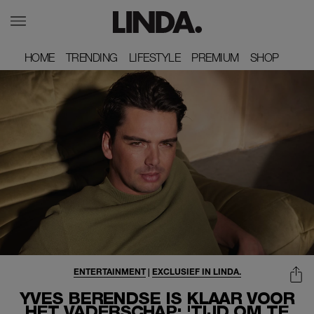
HOME
HOME
TRENDING
TRENDING
LIFESTYLE
LIFESTYLE
PREMIUM
PREMIUM
SHOP
SHOP
ENTERTAINMENT
|
EXCLUSIEF IN LINDA.
YVES BERENDSE IS KLAAR VOOR
HET VADERSCHAP: 'TIJD OM TE