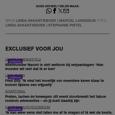
GOED ARTIKEL? DELEN MAAR.
BRON
LINDA.VAKANTIEBOEK | MARCEL LANGEDIJK
FOTO
LINDA.VAKANTIEBOEK | STEPHANIE PISTEL
EXCLUSIEF VOOR JOU
LEKKER SAMENGESTELD
Stiefmoeder Naomi is niet welkom bij verjaardagen: 'Hun
moeder wil niet dat ik er ben'
LIEVE HELEEN
Fred (55): 'Ik vind het moeilijk om meerdere keren klaar te
komen tijdens een vrijpartij'
ADVERTORIAL
Praten, lachen én bewegen: dit event doorbreekt het taboe
rondom urineverlies – en jij kunt daarbij zijn
FLOOR BAKHUYS ROOZEBOOM
'Ik kan weer eens niet laten me af te vragen of ik wel de beste,