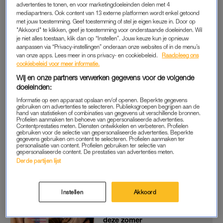
advertenties te tonen, en voor marketingdoeleinden delen met 4
doorbrengen met Sophie”, vertelt hij. “Dat was echt fijn, want
mediapartners. Ook content van 13 externe platformen wordt enkel getoond
met jouw toestemming. Geef toestemming of stel je eigen keuze in. Door op
ik ga het niet zwaarder maken dan het is, maar ze verdiende
"Akkoord" te klikken, geef je toestemming voor onderstaande doeleinden. Wil
het echt. Ik heb haar het afgelopen jaar namelijk veel minder
je niet alles toestaan, klik dan op “Instellen”. Jouw keuze kun je opnieuw
gezien dan normaal. Die vakantie kwam dus als geroepen,
aanpassen via “Privacy-instellingen” onderaan onze websites of in de menu’s
van onze apps. Lees meer in ons privacy- en cookiebeleid.
Raadpleeg ons
ook omdat ik niet onder stoelen of banken heb gestoken dat
cookiebeleid voor meer informatie.
we allebei een kinderwens hebben en we ons realiseerden dat
Wij en onze partners verwerken gegevens voor de volgende
dit zomaar eens onze laatste vakantie samen kon zijn. We
doeleinden:
hebben dus optimaal genoten van die vrijheid.
Informatie op een apparaat opslaan en/of openen. Beperkte gegevens
gebruiken om advertenties te selecteren. Publieksgroepen begrijpen aan de
hand van statistieken of combinaties van gegevens uit verschillende bronnen.
“Tot voor anderhalf jaar was er nog wel altijd een hunkering
Profielen aanmaken ten behoeve van gepersonaliseerde advertenties.
Contentprestaties meten. Diensten ontwikkelen en verbeteren. Profielen
naar vrijheid, feesten, uitgaan met vrienden. Dat gevoel is
gebruiken voor de selectie van gepersonaliseerde advertenties. Beperkte
gegevens gebruiken om content te selecteren. Profielen aanmaken ter
inmiddels verdwenen”, vervolgt hij. “Ik heb een fantastische
personalisatie van content. Profielen gebruiken ter selectie van
vriendin, dus het is tijd om te stoppen met spelen, tijd om te
gepersonaliseerde content. De prestaties van advertenties meten.
Derde partijen lijst
settelen.”
Instellen
Akkoord
Ligstoel, zonnebrand en het
LINDA. IS OP VAKANTIEBOEK:
meer heb je écht niet nodig
deze zomer