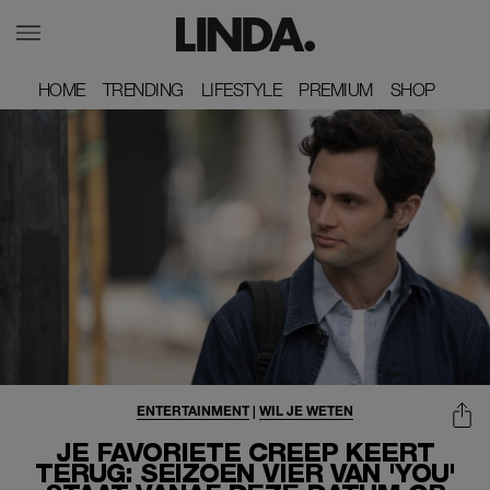
HOME
HOME
TRENDING
TRENDING
LIFESTYLE
LIFESTYLE
PREMIUM
PREMIUM
SHOP
SHOP
ENTERTAINMENT
|
WIL JE WETEN
JE FAVORIETE CREEP KEERT
TERUG: SEIZOEN VIER VAN 'YOU'