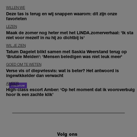
WILLEN WE
Deze tas is terug en wij snappen waarom: dít zijn onze
favorieten
LEZEN
Maak de zomer nog heter met het LINDA.zomerverhaal: 'Ik sta
niet voor mezelf in nu hij zo dichtbij is'
WIL JE ZIEN
Tatum Dagelet blikt samen met Saskia Weerstand terug op
'Brutale Meiden': 'Mensen beledigen was niet leuk meer'
GOED OM TE WETEN
Verse vis of diepvriesvis: wat is beter? Het antwoord is
ingewikkelder dan verwacht
AMBER
High-class escort Amber: ‘Op het moment dat ik vooroverbuig
hoor ik een zachte klik’
Volg ons