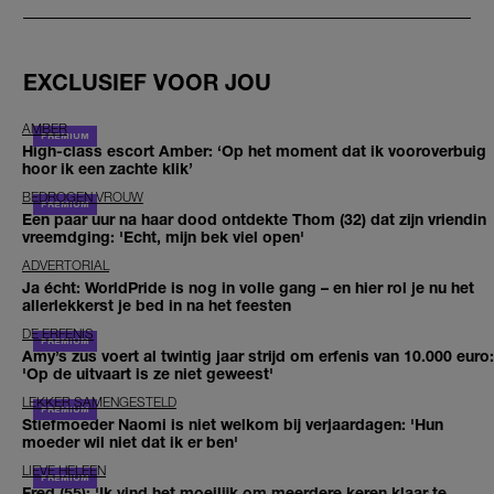
EXCLUSIEF VOOR JOU
AMBER
High-class escort Amber: ‘Op het moment dat ik vooroverbuig
hoor ik een zachte klik’
BEDROGEN VROUW
Een paar uur na haar dood ontdekte Thom (32) dat zijn vriendin
vreemdging: 'Echt, mijn bek viel open'
ADVERTORIAL
Ja écht: WorldPride is nog in volle gang – en hier rol je nu het
allerlekkerst je bed in na het feesten
DE ERFENIS
Amy’s zus voert al twintig jaar strijd om erfenis van 10.000 euro:
'Op de uitvaart is ze niet geweest'
LEKKER SAMENGESTELD
Stiefmoeder Naomi is niet welkom bij verjaardagen: 'Hun
moeder wil niet dat ik er ben'
LIEVE HELEEN
Fred (55): 'Ik vind het moeilijk om meerdere keren klaar te