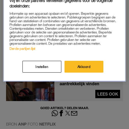
Wij en onze partners verwerken gegevens voor de volgende
You
gaat over boekenverkoper Joe Goldberg. Aanvankelijk lijkt
doeleinden:
hij een romanticus, maar al snel blijkt hij een donkere kant te
Informatie op een apparaat opslaan en/of openen. Beperkte gegevens
gebruiken om advertenties te selecteren. Publieksgroepen begrijpen aan de
hebben. De serie, die is gebaseerd op de boeken van
hand van statistieken of combinaties van gegevens uit verschillende bronnen.
Caroline Kepnes, is sinds 2018 te zien.
Profielen aanmaken ten behoeve van gepersonaliseerde advertenties.
Contentprestaties meten. Diensten ontwikkelen en verbeteren. Profielen
gebruiken voor de selectie van gepersonaliseerde advertenties. Beperkte
gegevens gebruiken om content te selecteren. Profielen aanmaken ter
Pas de privacy manager instellingen aan om dit
personalisatie van content. Profielen gebruiken ter selectie van
gepersonaliseerde content. De prestaties van advertenties meten.
YouTube item te kunnen bekijken.
Derde partijen lijst
Instellen
Akkoord
Van Joe Goldberg tot Heath
Ledger: dit is waarom vrouwen
de bad guy in series vaak
aantrekkelijk vinden
LEES OOK
GOED ARTIKEL? DELEN MAAR.
BRON
ANP
FOTO
NETFLIX