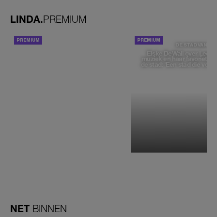
LINDA.
PREMIUM
ACHTERGROND
DE STAD VAN
Elske DeWall over Leeu
muziek en haar favoriete p
de stad: 'Een stad die voelt 
NET
BINNEN