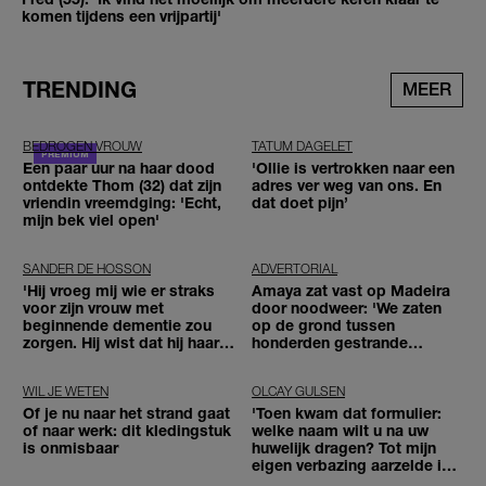
komen tijdens een vrijpartij'
TRENDING
MEER
BEDROGEN VROUW
TATUM DAGELET
Een paar uur na haar dood
'Ollie is vertrokken naar een
ontdekte Thom (32) dat zijn
adres ver weg van ons. En
vriendin vreemdging: 'Echt,
dat doet pijn’
mijn bek viel open'
SANDER DE HOSSON
ADVERTORIAL
'Hij vroeg mij wie er straks
Amaya zat vast op Madeira
voor zijn vrouw met
door noodweer: 'We zaten
beginnende dementie zou
op de grond tussen
zorgen. Hij wist dat hij haar
honderden gestrande
zou moeten loslaten'
reizigers'
WIL JE WETEN
OLCAY GULSEN
Of je nu naar het strand gaat
'Toen kwam dat formulier:
of naar werk: dit kledingstuk
welke naam wilt u na uw
is onmisbaar
huwelijk dragen? Tot mijn
eigen verbazing aarzelde ik
geen moment'