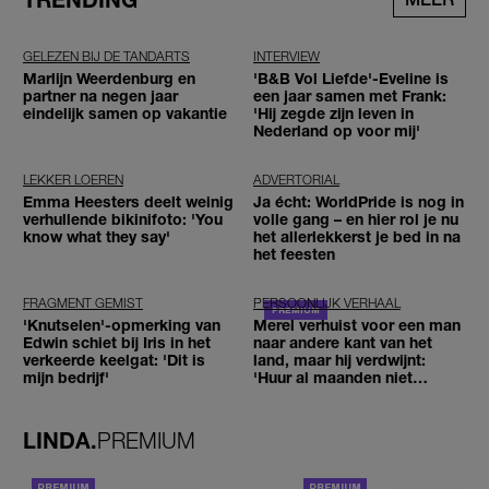
GELEZEN BIJ DE TANDARTS
INTERVIEW
Marlijn Weerdenburg en
'B&B Vol Liefde'-Eveline is
partner na negen jaar
een jaar samen met Frank:
eindelijk samen op vakantie
'Hij zegde zijn leven in
Nederland op voor mij'
LEKKER LOEREN
ADVERTORIAL
Emma Heesters deelt weinig
Ja écht: WorldPride is nog in
verhullende bikinifoto: 'You
volle gang – en hier rol je nu
know what they say'
het allerlekkerst je bed in na
het feesten
FRAGMENT GEMIST
PERSOONLIJK VERHAAL
'Knutselen'-opmerking van
Merel verhuist voor een man
Edwin schiet bij Iris in het
naar andere kant van het
verkeerde keelgat: 'Dit is
land, maar hij verdwijnt:
mijn bedrijf'
'Huur al maanden niet
betaald'
LINDA.
PREMIUM