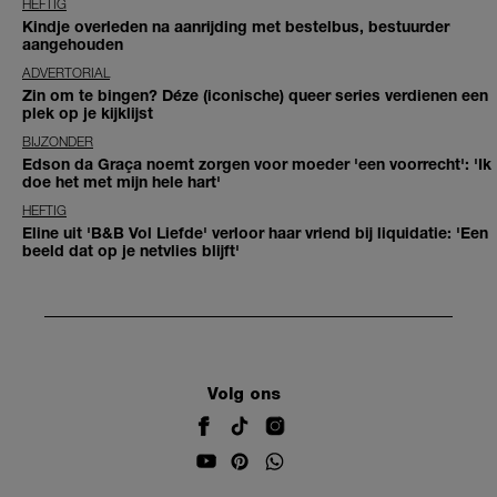
HEFTIG
Kindje overleden na aanrijding met bestelbus, bestuurder
aangehouden
ADVERTORIAL
Zin om te bingen? Déze (iconische) queer series verdienen een
plek op je kijklijst
BIJZONDER
Edson da Graça noemt zorgen voor moeder 'een voorrecht': 'Ik
doe het met mijn hele hart'
HEFTIG
Eline uit 'B&B Vol Liefde' verloor haar vriend bij liquidatie: 'Een
beeld dat op je netvlies blijft'
Volg ons