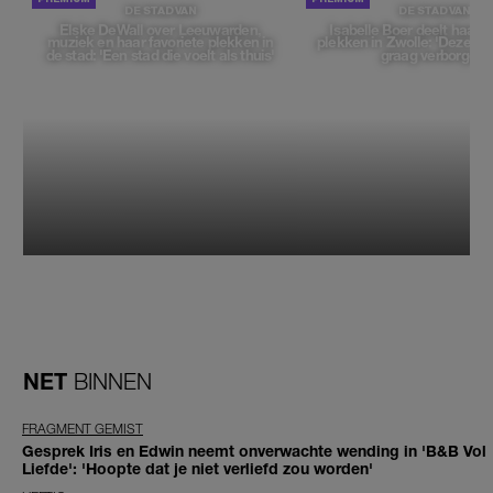
DE STAD VAN
DE STAD VAN
Elske DeWall over Leeuwarden,
Isabelle Boer deelt haar f
muziek en haar favoriete plekken in
plekken in Zwolle: 'Deze pl
de stad: 'Een stad die voelt als thuis'
graag verborgen'
NET
BINNEN
FRAGMENT GEMIST
Gesprek Iris en Edwin neemt onverwachte wending in 'B&B Vol
Liefde': 'Hoopte dat je niet verliefd zou worden'