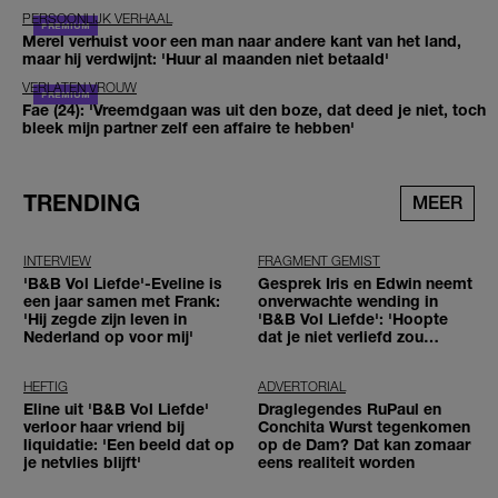
PERSOONLIJK VERHAAL
Merel verhuist voor een man naar andere kant van het land,
maar hij verdwijnt: 'Huur al maanden niet betaald'
VERLATEN VROUW
Fae (24): 'Vreemdgaan was uit den boze, dat deed je niet, toch
bleek mijn partner zelf een affaire te hebben'
TRENDING
MEER
INTERVIEW
FRAGMENT GEMIST
'B&B Vol Liefde'-Eveline is
Gesprek Iris en Edwin neemt
een jaar samen met Frank:
onverwachte wending in
'Hij zegde zijn leven in
'B&B Vol Liefde': 'Hoopte
Nederland op voor mij'
dat je niet verliefd zou
worden'
HEFTIG
ADVERTORIAL
Eline uit 'B&B Vol Liefde'
Draglegendes RuPaul en
verloor haar vriend bij
Conchita Wurst tegenkomen
liquidatie: 'Een beeld dat op
op de Dam? Dat kan zomaar
je netvlies blijft'
eens realiteit worden