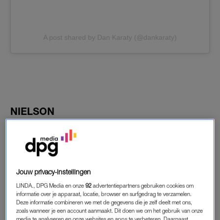
A post shared by Dan Karaty (@dankaraty)
NIELSON
Nielson kijkt, ondanks het verliezen van de halve finale, toch
positief terug op een ‘heerlijke dag met lieve mensen.’
Jouw privacy-instellingen
LINDA., DPG Media en onze
92
advertentiepartners gebruiken cookies om
informatie over je apparaat, locatie, browser en surfgedrag te verzamelen.
Deze informatie combineren we met de gegevens die je zelf deelt met ons,
zoals wanneer je een account aanmaakt. Dit doen we om het gebruik van onze
media te analyseren en onze websites en apps te verbeteren. Daarnaast