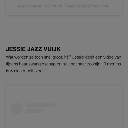
A post shared by Prof. dr. Freek Vonk (@freekvonk)
JESSIE JAZZ VUIJK
Wat worden ze toch snel groot, hè? Jessie deelt een video van
tijdens haar zwangerschap en nu, met haar zoontje. ‘9 months
in & nine months out.’