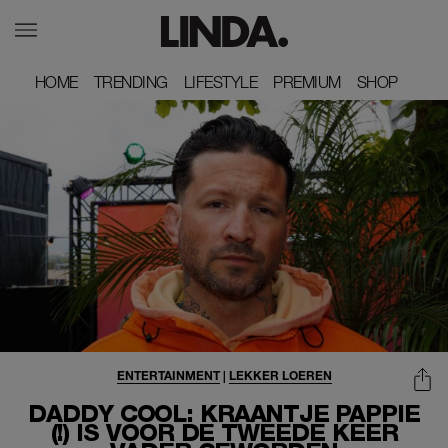
HOME
HOME
TRENDING
TRENDING
LIFESTYLE
LIFESTYLE
PREMIUM
PREMIUM
SHOP
SHOP
ENTERTAINMENT
|
LEKKER LOEREN
DADDY COOL: KRAANTJE PAPPIE
(!) IS VOOR DE TWEEDE KEER