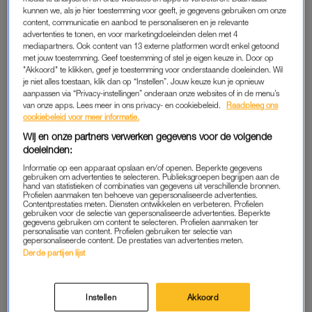
kunnen we, als je hier toestemming voor geeft, je gegevens gebruiken om onze
content, communicatie en aanbod te personaliseren en je relevante
advertenties te tonen, en voor marketingdoeleinden delen met 4
mediapartners. Ook content van 13 externe platformen wordt enkel getoond
met jouw toestemming. Geef toestemming of stel je eigen keuze in. Door op
"Akkoord" te klikken, geef je toestemming voor onderstaande doeleinden. Wil
je niet alles toestaan, klik dan op “Instellen”. Jouw keuze kun je opnieuw
aanpassen via “Privacy-instellingen” onderaan onze websites of in de menu’s
van onze apps. Lees meer in ons privacy- en cookiebeleid.
Raadpleeg ons
cookiebeleid voor meer informatie.
Wij en onze partners verwerken gegevens voor de volgende
View this post on Instagram
doeleinden:
Informatie op een apparaat opslaan en/of openen. Beperkte gegevens
gebruiken om advertenties te selecteren. Publieksgroepen begrijpen aan de
hand van statistieken of combinaties van gegevens uit verschillende bronnen.
Profielen aanmaken ten behoeve van gepersonaliseerde advertenties.
Contentprestaties meten. Diensten ontwikkelen en verbeteren. Profielen
gebruiken voor de selectie van gepersonaliseerde advertenties. Beperkte
gegevens gebruiken om content te selecteren. Profielen aanmaken ter
personalisatie van content. Profielen gebruiken ter selectie van
gepersonaliseerde content. De prestaties van advertenties meten.
Derde partijen lijst
Instellen
Akkoord