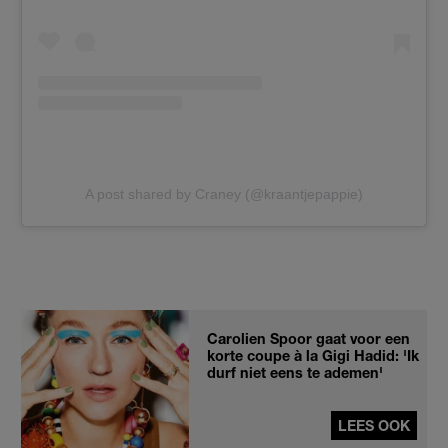
A post shared by Craney (@kraantjepappie)
Carolien Spoor gaat voor een
korte coupe à la Gigi Hadid: 'Ik
durf niet eens te ademen'
LEES OOK