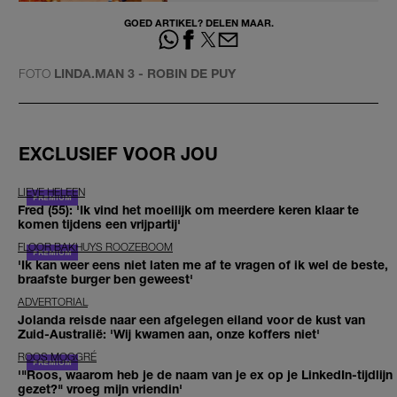
GOED ARTIKEL? DELEN MAAR.
FOTO
LINDA.MAN 3 - ROBIN DE PUY
EXCLUSIEF VOOR JOU
LIEVE HELEEN
Fred (55): 'Ik vind het moeilijk om meerdere keren klaar te
komen tijdens een vrijpartij'
FLOOR BAKHUYS ROOZEBOOM
'Ik kan weer eens niet laten me af te vragen of ik wel de beste,
braafste burger ben geweest'
ADVERTORIAL
Jolanda reisde naar een afgelegen eiland voor de kust van
Zuid-Australië: 'Wij kwamen aan, onze koffers niet'
ROOS MOGGRÉ
'"Roos, waarom heb je de naam van je ex op je LinkedIn-tijdlijn
gezet?" vroeg mijn vriendin'