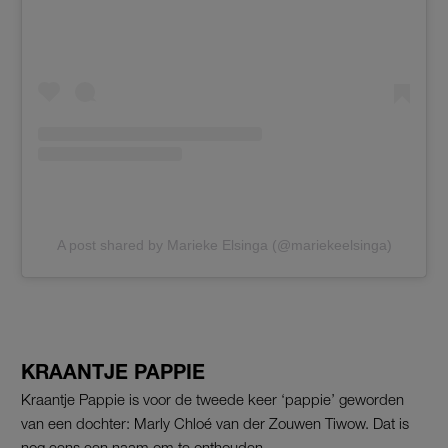
A post shared by Marieke Elsinga (@mariekeelsinga)
KRAANTJE PAPPIE
Kraantje Pappie is voor de tweede keer ‘pappie’ geworden
van een dochter: Marly Chloé van der Zouwen Tiwow. Dat is
nog eens een naam om te onthouden.