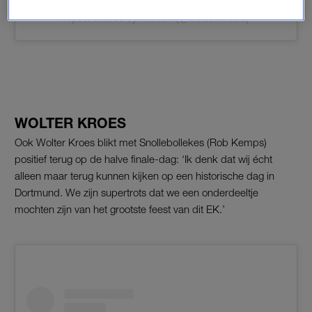
A post shared by Nielson (@nielsonmusic)
WOLTER KROES
Ook Wolter Kroes blikt met Snollebollekes (Rob Kemps)
positief terug op de halve finale-dag: ‘Ik denk dat wij écht
alleen maar terug kunnen kijken op een historische dag in
Dortmund. We zijn supertrots dat we een onderdeeltje
mochten zijn van het grootste feest van dit EK.’