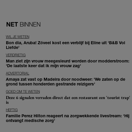
NET
BINNEN
WIL JE WETEN
Bon dia, Aruba! Zóveel kost een verblijf bij Eline uit 'B&B Vol
Liefde'
VERDRIETIG
Man ziet zijn vrouw meegesleurd worden door modderstroom:
'De laatste keer dat ik mijn vrouw zag'
ADVERTORIAL
Amaya zat vast op Madeira door noodweer: 'We zaten op de
grond tussen honderden gestrande reizigers'
GOED OM TE WETEN
Deze 6 signalen verraden direct dat een restaurant een 'tourist trap'
is
HEFTIG
Familie Perez Hilton reageert na zorgwekkende livestream: 'Hij
ontvangt medische zorg'