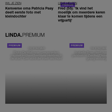
WIL JE ZIEN
LIEVE HELEEN
Kersverse oma Patricia Paay
Fred (55): 'Ik vind het
deelt eerste foto met
moeilijk om meerdere keren
kleindochter
klaar te komen tijdens een
vrijpartij'
LINDA.
PREMIUM
DE STAD VAN
DE STAD VAN
Elske DeWall over Leeuwarden,
Isabelle Boer deelt haar f
muziek en haar favoriete plekken in
plekken in Zwolle: 'Deze pl
de stad: 'Een stad die voelt als thuis'
graag verborgen'