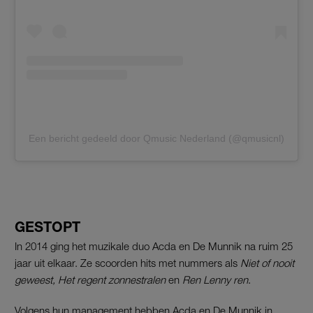
Een bericht gedeeld door Qmusic Nederland (@qmusicnl)
GESTOPT
In 2014 ging het muzikale duo
Acda
en De
Munnik
na ruim 25
jaar uit elkaar. Ze scoorden hits met nummers als
Niet of nooit
geweest, Het regent zonnestralen
en
Ren Lenny ren
.
Volgens hun management hebben
Acda
en De
Munnik
in