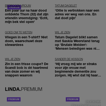
BEDROGEN VROUW
TATUM DAGELET
Een paar uur na haar dood
'Ollie is vertrokken naar een
ontdekte Thom (32) dat zijn
adres ver weg van ons. En
vriendin vreemdging: 'Echt,
dat doet pijn’
mijn bek viel open'
GOED OM TE WETEN
WIL JE ZIEN
Vliegen in een T-shirt? Niet
Tatum Dagelet blikt samen
doen, waarschuwt deze
met Saskia Weerstand terug
stewardess
op 'Brutale Meiden':
'Mensen beledigen was niet
leuk meer'
WIL JE ZIEN
SANDER DE HOSSON
Zin in een frisse coupe? De
'Hij vroeg mij wie er straks
Scandi bob is dé haartrend
voor zijn vrouw met
van deze zomer en wij
beginnende dementie zou
snappen waarom
zorgen. Hij wist dat hij haar
zou moeten loslaten'
LINDA.
PREMIUM
ACHTERGROND
DE STAD VAN
Elske DeWall over Leeu