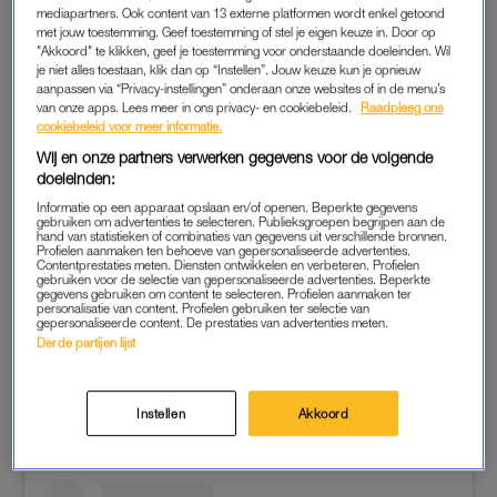
mediapartners. Ook content van 13 externe platformen wordt enkel getoond
met jouw toestemming. Geef toestemming of stel je eigen keuze in. Door op
"Akkoord" te klikken, geef je toestemming voor onderstaande doeleinden. Wil
je niet alles toestaan, klik dan op “Instellen”. Jouw keuze kun je opnieuw
aanpassen via “Privacy-instellingen” onderaan onze websites of in de menu’s
van onze apps. Lees meer in ons privacy- en cookiebeleid.
Raadpleeg ons
cookiebeleid voor meer informatie.
Wij en onze partners verwerken gegevens voor de volgende
doeleinden:
Informatie op een apparaat opslaan en/of openen. Beperkte gegevens
gebruiken om advertenties te selecteren. Publieksgroepen begrijpen aan de
hand van statistieken of combinaties van gegevens uit verschillende bronnen.
Profielen aanmaken ten behoeve van gepersonaliseerde advertenties.
Contentprestaties meten. Diensten ontwikkelen en verbeteren. Profielen
gebruiken voor de selectie van gepersonaliseerde advertenties. Beperkte
Een bericht gedeeld door Paul De Munnik (@pauldemunnikofficial)
gegevens gebruiken om content te selecteren. Profielen aanmaken ter
personalisatie van content. Profielen gebruiken ter selectie van
gepersonaliseerde content. De prestaties van advertenties meten.
Derde partijen lijst
Instellen
Akkoord