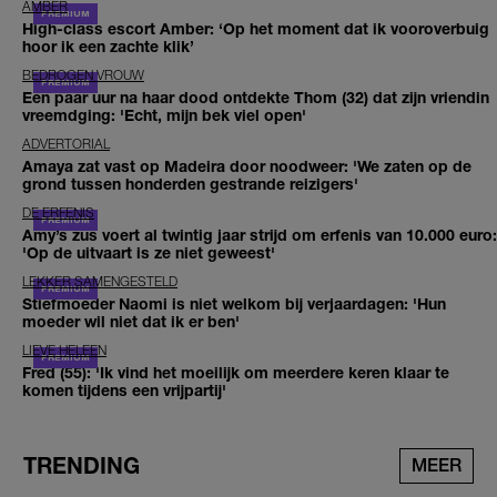
AMBER
High-class escort Amber: ‘Op het moment dat ik vooroverbuig
hoor ik een zachte klik’
BEDROGEN VROUW
Een paar uur na haar dood ontdekte Thom (32) dat zijn vriendin
vreemdging: 'Echt, mijn bek viel open'
ADVERTORIAL
Amaya zat vast op Madeira door noodweer: 'We zaten op de
grond tussen honderden gestrande reizigers'
DE ERFENIS
Amy’s zus voert al twintig jaar strijd om erfenis van 10.000 euro:
'Op de uitvaart is ze niet geweest'
LEKKER SAMENGESTELD
Stiefmoeder Naomi is niet welkom bij verjaardagen: 'Hun
moeder wil niet dat ik er ben'
LIEVE HELEEN
Fred (55): 'Ik vind het moeilijk om meerdere keren klaar te
komen tijdens een vrijpartij'
TRENDING
MEER