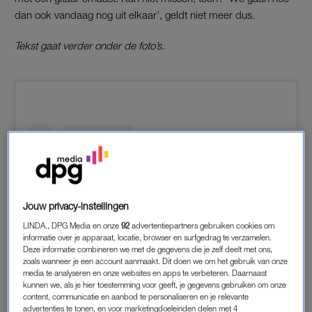
dan ook vandaag nog uit elkaar’, geldt niet meer dus.
Tekst gaat verder onder de foto’s.
Jouw privacy-instellingen
LINDA., DPG Media en onze
92
advertentiepartners gebruiken cookies om
informatie over je apparaat, locatie, browser en surfgedrag te verzamelen.
Deze informatie combineren we met de gegevens die je zelf deelt met ons,
zoals wanneer je een account aanmaakt. Dit doen we om het gebruik van onze
media te analyseren en onze websites en apps te verbeteren. Daarnaast
kunnen we, als je hier toestemming voor geeft, je gegevens gebruiken om onze
content, communicatie en aanbod te personaliseren en je relevante
Dit bericht op Instagram bekijken
advertenties te tonen, en voor marketingdoeleinden delen met 4