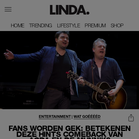
HOME
HOME
TRENDING
TRENDING
LIFESTYLE
LIFESTYLE
PREMIUM
PREMIUM
SHOP
SHOP
ENTERTAINMENT
|
WAT GOÉÉÉÉD
FANS WORDEN GEK: BETEKENEN
DEZE HINTS COMEBACK VAN