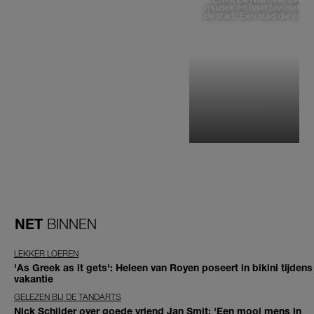
muziek en haar favoriete p
de stad: 'Een stad die voelt 
NET
BINNEN
LEKKER LOEREN
'As Greek as it gets': Heleen van Royen poseert in bikini tijdens
vakantie
GELEZEN BIJ DE TANDARTS
Nick Schilder over goede vriend Jan Smit: 'Een mooi mens in