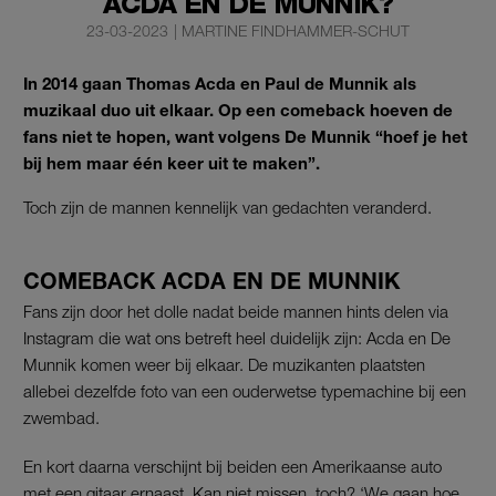
ACDA EN DE MUNNIK?
23-03-2023
|
MARTINE FINDHAMMER-SCHUT
In 2014 gaan Thomas Acda en Paul de Munnik als
muzikaal duo uit elkaar. Op een comeback hoeven de
fans niet te hopen, want volgens De Munnik “hoef je het
bij hem maar één keer uit te maken”.
Toch zijn de mannen kennelijk van gedachten veranderd.
COMEBACK ACDA EN DE MUNNIK
Fans zijn door het dolle nadat beide mannen hints delen via
Instagram die wat ons betreft heel duidelijk zijn: Acda en De
Munnik komen weer bij elkaar. De muzikanten plaatsten
allebei dezelfde foto van een ouderwetse typemachine bij een
zwembad.
En kort daarna verschijnt bij beiden een Amerikaanse auto
met een gitaar ernaast. Kan niet missen, toch? ‘We gaan hoe