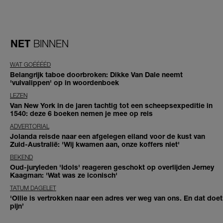
NET
BINNEN
WAT GOÉÉÉÉD
Belangrijk taboe doorbroken: Dikke Van Dale neemt
'vulvalippen' op in woordenboek
LEZEN
Van New York in de jaren tachtig tot een scheepsexpeditie in
1540: deze 6 boeken nemen je mee op reis
ADVERTORIAL
Jolanda reisde naar een afgelegen eiland voor de kust van
Zuid-Australië: 'Wij kwamen aan, onze koffers niet'
BEKEND
Oud-juryleden 'Idols' reageren geschokt op overlijden Jerney
Kaagman: 'Wat was ze iconisch'
TATUM DAGELET
'Ollie is vertrokken naar een adres ver weg van ons. En dat doet
pijn’