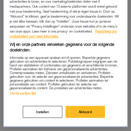
advertenties te tonen, en voor marketingdoeleinden delen met 4
het commerciële gebruik van zijn naam, is zus
mediapartners. Ook content van 13 externe platformen wordt enkel getoond
Roxeanne met haar verwikkeld in een zaak rondom de
met jouw toestemming. Geef toestemming of stel je eigen keuze in. Door op
erfenis. Tegenover
RTL Boulevard
laat André weten zijn
"Akkoord" te klikken, geef je toestemming voor onderstaande doeleinden. Wil
je niet alles toestaan, klik dan op “Instellen”. Jouw keuze kun je opnieuw
zus “in alles” te steunen.
aanpassen via “Privacy-instellingen” onderaan onze websites of in de menu’s
van onze apps. Lees meer in ons privacy- en cookiebeleid.
Raadpleeg ons
André voegde zich eerder dit jaar bij zijn zus in die zaak, nadat
cookiebeleid voor meer informatie.
zij jarenlang niet door één deur konden.
Wij en onze partners verwerken gegevens voor de volgende
doeleinden:
Informatie op een apparaat opslaan en/of openen. Beperkte gegevens
HAZES
gebruiken om advertenties te selecteren. Publieksgroepen begrijpen aan de
hand van statistieken of combinaties van gegevens uit verschillende bronnen.
Profielen aanmaken ten behoeve van gepersonaliseerde advertenties.
André Hazes noemt het een “groot gemis” dat hij en
zijn zus
Contentprestaties meten. Diensten ontwikkelen en verbeteren. Profielen
elkaar een periode hebben moeten missen. “Het is zo’n
gebruiken voor de selectie van gepersonaliseerde advertenties. Beperkte
gegevens gebruiken om content te selecteren. Profielen aanmaken ter
geschenk dat Rox weer in mijn leven is.”
personalisatie van content. Profielen gebruiken ter selectie van
gepersonaliseerde content. De prestaties van advertenties meten.
Derde partijen lijst
Dan over de rechtszaak die hij zelf heeft lopen: André laat de
naam niet zomaar afpakken, vertelt hij in een interview met
RTL Boulevard
. Het is de eerste keer dat hij in detail over het
Instellen
Akkoord
conflict praat.