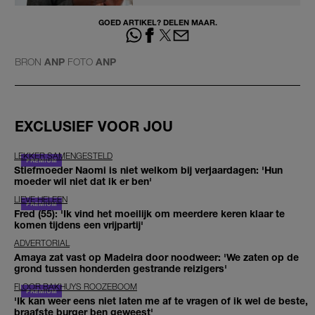
GOED ARTIKEL? DELEN MAAR.
BRON
ANP
FOTO
ANP
EXCLUSIEF VOOR JOU
LEKKER SAMENGESTELD
Stiefmoeder Naomi is niet welkom bij verjaardagen: 'Hun
moeder wil niet dat ik er ben'
LIEVE HELEEN
Fred (55): 'Ik vind het moeilijk om meerdere keren klaar te
komen tijdens een vrijpartij'
ADVERTORIAL
Amaya zat vast op Madeira door noodweer: 'We zaten op de
grond tussen honderden gestrande reizigers'
FLOOR BAKHUYS ROOZEBOOM
'Ik kan weer eens niet laten me af te vragen of ik wel de beste,
braafste burger ben geweest'