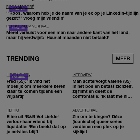
ROOS MOGGRÉ
'"Roos, waarom heb je de naam van je ex op je LinkedIn-tijdlijn
gezet?" vroeg mijn vriendin'
PERSOONLIJK VERHAAL
Merel verhuist voor een man naar andere kant van het land,
maar hij verdwijnt: 'Huur al maanden niet betaald'
TRENDING
MEER
LIEVE HELEEN
INTERVIEW
Fred (55): 'Ik vind het
Man achtervolgt Valerie (35)
moeilijk om meerdere keren
in het bos en betast zichzelf,
klaar te komen tijdens een
zij filmt en deelt de
vrijpartij'
confrontatie: 'Ik laat me niet
tegenhouden'
HEFTIG
ADVERTORIAL
Eline uit 'B&B Vol Liefde'
Zin om te bingen? Déze
verloor haar vriend bij
(iconische) queer series
liquidatie: 'Een beeld dat op
verdienen een plek op je
je netvlies blijft'
kijklijst