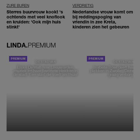
ZURE BUREN
VERDRIETIG
Sterres buurvrouw kookt 's
Nederlandse vrouw komt om
ochtends met veel knoflook
bij reddingspoging van
en kruiden: 'Ook mijn huis
vriendin in zee Kreta,
stinkt'
kinderen zien het gebeuren
LINDA.
PREMIUM
DE STAD VAN
DE STAD VAN
Elske DeWall over Leeuwarden,
Isabelle Boer deelt haar f
muziek en haar favoriete plekken in
plekken in Zwolle: 'Deze pl
de stad: 'Een stad die voelt als thuis'
graag verborgen'