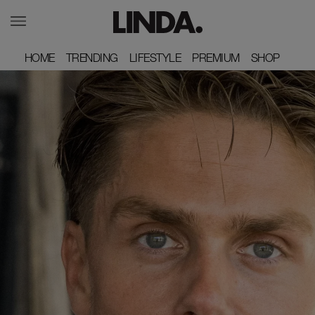
HOME
HOME
TRENDING
TRENDING
LIFESTYLE
LIFESTYLE
PREMIUM
PREMIUM
SHOP
SHOP