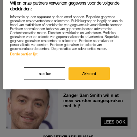
Wij en onze partners verwerken gegevens voor de volgende
doeleinden:
Volgens Smith is hen niet de eerste die een penis cadeau krijgt
Informatie op een apparaat opslaan en/of openen. Beperkte gegevens
van Sheeran. “Hij doet dit wel vaker bij mensen”, aldus de
gebruiken om advertenties te selecteren. Publieksgroepen begrijpen aan de
hand van statistieken of combinaties van gegevens uit verschillende bronnen.
artiest.
Profielen aanmaken ten behoeve van gepersonaliseerde advertenties.
Contentprestaties meten. Diensten ontwikkelen en verbeteren. Profielen
gebruiken voor de selectie van gepersonaliseerde advertenties. Beperkte
Sam Smith vertelt over de bijzondere verrassing die hij van Ed
gegevens gebruiken om content te selecteren. Profielen aanmaken ter
personalisatie van content. Profielen gebruiken ter selectie van
Sheeran kreeg:
gepersonaliseerde content. De prestaties van advertenties meten.
Derde partijen lijst
Pas de privacy manager instellingen aan om dit
YouTube item te kunnen bekijken.
Instellen
Akkoord
Zanger Sam Smith wil niet
meer worden aangesproken
met 'hij'
LEES OOK
GOED ARTIKEL? DELEN MAAR.