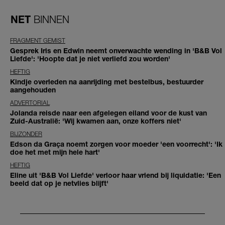
NET
BINNEN
FRAGMENT GEMIST
Gesprek Iris en Edwin neemt onverwachte wending in 'B&B Vol
Liefde': 'Hoopte dat je niet verliefd zou worden'
HEFTIG
Kindje overleden na aanrijding met bestelbus, bestuurder
aangehouden
ADVERTORIAL
Jolanda reisde naar een afgelegen eiland voor de kust van
Zuid-Australië: 'Wij kwamen aan, onze koffers niet'
BIJZONDER
Edson da Graça noemt zorgen voor moeder 'een voorrecht': 'Ik
doe het met mijn hele hart'
HEFTIG
Eline uit 'B&B Vol Liefde' verloor haar vriend bij liquidatie: 'Een
beeld dat op je netvlies blijft'