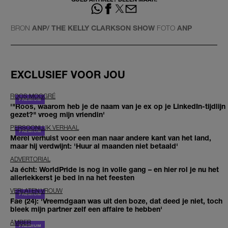
BRON
ANP/ THE KELLY CLARKSON SHOW
FOTO
ANP
EXCLUSIEF VOOR JOU
ROOS MOGGRÉ
'"Roos, waarom heb je de naam van je ex op je LinkedIn-tijdlijn
gezet?" vroeg mijn vriendin'
PERSOONLIJK VERHAAL
Merel verhuist voor een man naar andere kant van het land,
maar hij verdwijnt: 'Huur al maanden niet betaald'
ADVERTORIAL
Ja écht: WorldPride is nog in volle gang – en hier rol je nu het
allerlekkerst je bed in na het feesten
VERLATEN VROUW
Fae (24): 'Vreemdgaan was uit den boze, dat deed je niet, toch
bleek mijn partner zelf een affaire te hebben'
AMBER