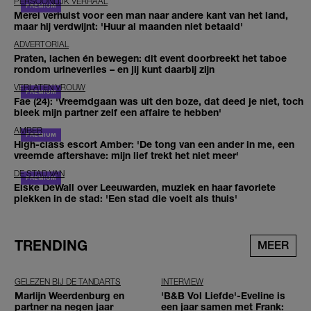
PERSOONLIJK VERHAAL
Merel verhuist voor een man naar andere kant van het land,
maar hij verdwijnt: 'Huur al maanden niet betaald'
ADVERTORIAL
Praten, lachen én bewegen: dit event doorbreekt het taboe
rondom urineverlies – en jij kunt daarbij zijn
VERLATEN VROUW
Fae (24): 'Vreemdgaan was uit den boze, dat deed je niet, toch
bleek mijn partner zelf een affaire te hebben'
AMBER
High-class escort Amber: 'De tong van een ander in me, een
vreemde aftershave: mijn lief trekt het niet meer'
DE STAD VAN
Elske DeWall over Leeuwarden, muziek en haar favoriete
plekken in de stad: 'Een stad die voelt als thuis'
TRENDING
MEER
GELEZEN BIJ DE TANDARTS
INTERVIEW
Marlijn Weerdenburg en
'B&B Vol Liefde'-Eveline is
partner na negen jaar
een jaar samen met Frank: