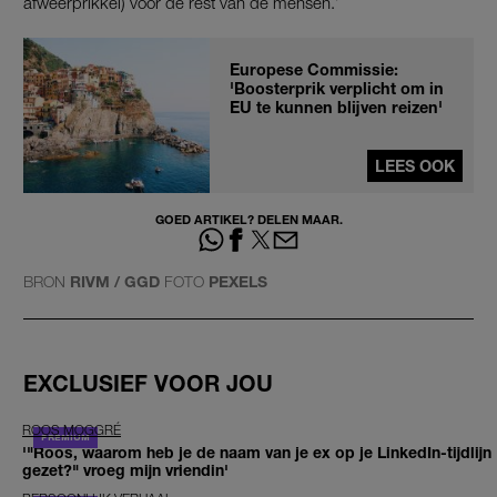
afweerprikkel) voor de rest van de mensen.’
Europese Commissie:
'Boosterprik verplicht om in
EU te kunnen blijven reizen'
LEES OOK
GOED ARTIKEL? DELEN MAAR.
BRON
RIVM / GGD
FOTO
PEXELS
EXCLUSIEF VOOR JOU
ROOS MOGGRÉ
'"Roos, waarom heb je de naam van je ex op je LinkedIn-tijdlijn
gezet?" vroeg mijn vriendin'