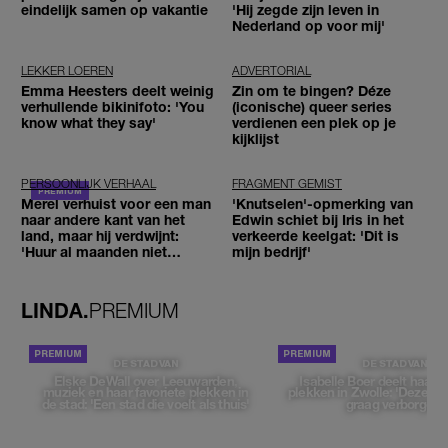
eindelijk samen op vakantie
'Hij zegde zijn leven in
Nederland op voor mij'
LEKKER LOEREN
ADVERTORIAL
Emma Heesters deelt weinig
Zin om te bingen? Déze
verhullende bikinifoto: 'You
(iconische) queer series
know what they say'
verdienen een plek op je
kijklijst
PERSOONLIJK VERHAAL
FRAGMENT GEMIST
Merel verhuist voor een man
'Knutselen'-opmerking van
naar andere kant van het
Edwin schiet bij Iris in het
land, maar hij verdwijnt:
verkeerde keelgat: 'Dit is
'Huur al maanden niet
mijn bedrijf'
betaald'
LINDA.
PREMIUM
DE STAD VAN
DE STAD VAN
Elske DeWall over Leeuwarden,
Isabelle Boer deelt haar f
muziek en haar favoriete plekken in
plekken in Zwolle: 'Deze pl
de stad: 'Een stad die voelt als thuis'
graag verborgen'