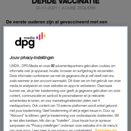
DERDE VACCINATIE
30-11-2021
|
JUJUBE ZEGUERS
De eerste ouderen zijn al gevaccineerd met een
‘boosterprik’ en vanaf december gaat een nieuwe
vaccinatiecampagne van start. Maar sommige mensen
hebben al een derde prik.
Hoe zit dat precies? En is er een verschil tussen de
Jouw privacy-instellingen
boosterprik en een derde vaccinatie?
LINDA., DPG Media en onze
92
advertentiepartners gebruiken cookies om
informatie over je apparaat, locatie, browser en surfgedrag te verzamelen.
Deze informatie combineren we met de gegevens die je zelf deelt met ons,
BOOSTERPRIK
zoals wanneer je een account aanmaakt. Dit doen we om het gebruik van onze
media te analyseren en onze websites en apps te verbeteren. Daarnaast
De boosterprik is een ‘oppepper van de vaccinatieserie’ en
kunnen we, als je hier toestemming voor geeft, je gegevens gebruiken om onze
dient om de afweerprikkel tegen covid-19 op peil te houden.
content, communicatie en aanbod te personaliseren en je relevante
advertenties te tonen, en voor marketingdoeleinden delen met 4
Vanaf december wordt deze prik grootschaals ingezet en
mediapartners. Ook content van 13 externe platformen wordt enkel getoond
kunnen
mensen boven de 60, zorgmedewerkers en bewoners
met jouw toestemming. Geef toestemming of stel je eigen keuze in. Door op
"Akkoord" te klikken, geef je toestemming voor onderstaande doeleinden. Wil
van instellingen de booster halen
. Mensen onder de 60 komen
je niet alles toestaan, klik dan op “Instellen”. Jouw keuze kun je opnieuw
voorlopig niet in aanmerking voor dit vaccin.
aanpassen via “Privacy-instellingen” onderaan onze websites of in de menu’s
van onze apps. Lees meer in ons privacy- en cookiebeleid.
Raadpleeg ons