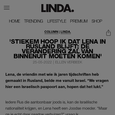
HOME
HOME
TRENDING
TRENDING
LIFESTYLE
LIFESTYLE
PREMIUM
PREMIUM
SHOP
SHOP
COLUMN
|
LINDA.
'STIEKEM HOOP IK DAT LENA IN
RUSLAND BLIJFT; DE
VERANDERING ZAL VAN
BINNENUIT MOETEN KOMEN'
25-05-2022
|
ELLEN VERBEEK
Lena, de vriendin met wie ik jaren tijdschriften heb
gemaakt in Rusland, belde me vanuit Israel. “We vragen
hier een Israelisch paspoort aan, hopen dat het lukt.”
Iedere Rus die aantoonbaar joods is, kan de Israëlische
nationaliteit krijgen, en Lena heeft een Joodse moeder. “Maar
ga je echt daar naartoe verhuizen?” vraag ik.