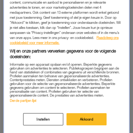
content, communicatie en aanbod te personaliseren en je relevante
Zoals de meeste Russische intellectuelen is ze natuurlijk tegen
advertenties te tonen, en voor marketingdoeleinden delen met 4
de oorlog, fel tegen Putin en somber over de toekomst.
mediapartners. Ook content van 13 externe platformen wordt enkel getoond
met jouw toestemming. Geef toestemming of stel je eigen keuze in. Door op
"Akkoord" te klikken, geef je toestemming voor onderstaande doeleinden. Wil
Emigreren is een grote stap, vooral voor Russen. Tijdens de
je niet alles toestaan, klik dan op “Instellen”. Jouw keuze kun je opnieuw
revolutie van 1917 vluchtten veel Russen naar het westen, in
aanpassen via “Privacy-instellingen” onderaan onze websites of in de menu’s
van onze apps. Lees meer in ons privacy- en cookiebeleid.
Raadpleeg ons
de tachtiger jaren van de vorige eeuw vertrokken veel joden
cookiebeleid voor meer informatie.
naar Israël, en nu is er weer een exodus gaande van Russen
Wij en onze partners verwerken gegevens voor de volgende
die tegen de oorlog zijn.
doeleinden:
Informatie op een apparaat opslaan en/of openen. Beperkte gegevens
Iedere Rus weet dat de meeste emigranten uiteindelijk niet
gebruiken om advertenties te selecteren. Publieksgroepen begrijpen aan de
hand van statistieken of combinaties van gegevens uit verschillende bronnen.
gelukkig zijn. Rusland is een land dat in je botten en bloed
Profielen aanmaken ten behoeve van gepersonaliseerde advertenties.
gaat zitten. Een land dat je vervult van melancholie. Mijn
Contentprestaties meten. Diensten ontwikkelen en verbeteren. Profielen
gebruiken voor de selectie van gepersonaliseerde advertenties. Beperkte
Russische vriendinnen die naar Londen verhuisden hebben
gegevens gebruiken om content te selecteren. Profielen aanmaken ter
personalisatie van content. Profielen gebruiken ter selectie van
heimwee. Ze vinden het comfortabel maar saai in hun nieuwe
gepersonaliseerde content. De prestaties van advertenties meten.
Derde partijen lijst
land. Ze leiden aan een woord dat in geen andere taal bestaat:
toska
.
Instellen
Akkoord
De Schrijver Nabokov, die zelf moest emigreren, omschrijft
toska als volgt: “een grote, spirituele pijn”, een diepe droefheid