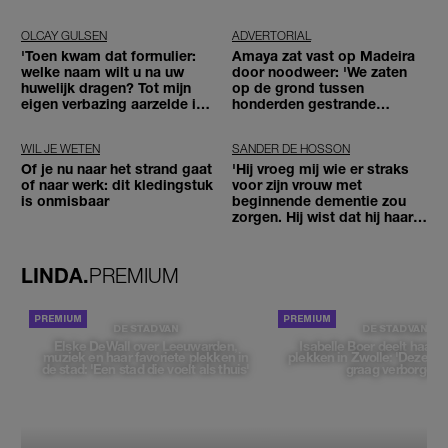
OLCAY GULSEN
ADVERTORIAL
'Toen kwam dat formulier:
Amaya zat vast op Madeira
welke naam wilt u na uw
door noodweer: 'We zaten
huwelijk dragen? Tot mijn
op de grond tussen
eigen verbazing aarzelde ik
honderden gestrande
geen moment'
reizigers'
WIL JE WETEN
SANDER DE HOSSON
Of je nu naar het strand gaat
'Hij vroeg mij wie er straks
of naar werk: dit kledingstuk
voor zijn vrouw met
is onmisbaar
beginnende dementie zou
zorgen. Hij wist dat hij haar
zou moeten loslaten'
LINDA.
PREMIUM
DE STAD VAN
DE STAD VAN
Elske DeWall over Leeuwarden,
Isabelle Boer deelt haar f
muziek en haar favoriete plekken in
plekken in Zwolle: 'Deze pl
de stad: 'Een stad die voelt als thuis'
graag verborgen'