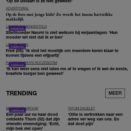
'Op de uitvaart is ze niet geweest'
ADVERTORIAL
Op de fiets met jonge kids? Zo wordt het ineens hartstikke
makkelijk
LEKKER SAMENGESTELD
Stiefmoeder Naomi is niet welkom bij verjaardagen: 'Hun
moeder wil niet dat ik er ben'
LIEVE HELEEN
Fred (55): 'Ik vind het moeilijk om meerdere keren klaar te
komen tijdens een vrijpartij'
FLOOR BAKHUYS ROOZEBOOM
'Ik kan weer eens niet laten me af te vragen of ik wel de beste,
braafste burger ben geweest'
TRENDING
MEER
BEDROGEN VROUW
TATUM DAGELET
Een paar uur na haar dood
'Ollie is vertrokken naar een
ontdekte Thom (32) dat zijn
adres ver weg van ons. En
vriendin vreemdging: 'Echt,
dat doet pijn’
mijn bek viel open'