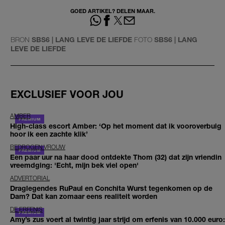
GOED ARTIKEL? DELEN MAAR.
BRON
SBS6 | LANG LEVE DE LIEFDE
FOTO
SBS6 | LANG
LEVE DE LIEFDE
EXCLUSIEF VOOR JOU
AMBER
High-class escort Amber: ‘Op het moment dat ik vooroverbuig
hoor ik een zachte klik’
BEDROGEN VROUW
Een paar uur na haar dood ontdekte Thom (32) dat zijn vriendin
vreemdging: 'Echt, mijn bek viel open'
ADVERTORIAL
Draglegendes RuPaul en Conchita Wurst tegenkomen op de
Dam? Dat kan zomaar eens realiteit worden
DE ERFENIS
Amy’s zus voert al twintig jaar strijd om erfenis van 10.000 euro: