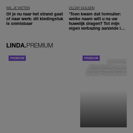
WIL JE WETEN
OLCAY GULSEN
Of je nu naar het strand gaat
'Toen kwam dat formulier:
of naar werk: dit kledingstuk
welke naam wilt u na uw
is onmisbaar
huwelijk dragen? Tot mijn
eigen verbazing aarzelde ik
geen moment'
LINDA.
PREMIUM
ACHTERGROND
DE STAD VAN
Elske DeWall over Leeu
muziek en haar favoriete p
de stad: 'Een stad die voelt 