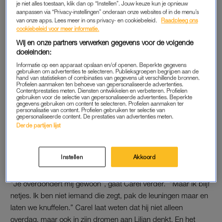
je niet alles toestaan, klik dan op “Instellen”. Jouw keuze kun je opnieuw
meegemaakt, dat is een tijd geleden voor mij. Ik vind je echt
aanpassen via “Privacy-instellingen” onderaan onze websites of in de menu’s
van onze apps. Lees meer in ons privacy- en cookiebeleid.
Raadpleeg ons
een superleuke, geweldige vrouw. Je bent echt geweldig,
cookiebeleid voor meer informatie.
Lilian, ik kan mijn ogen niet van je afhouden.” Lilian staat
Wij en onze partners verwerken gegevens voor de volgende
versteld van de lovende woorden van haar date en weet niet
doeleinden:
zo goed wat ze moet zeggen: “Ik word er verlegen van.”
Informatie op een apparaat opslaan en/of openen. Beperkte gegevens
gebruiken om advertenties te selecteren. Publieksgroepen begrijpen aan de
hand van statistieken of combinaties van gegevens uit verschillende bronnen.
Profielen aanmaken ten behoeve van gepersonaliseerde advertenties.
'LLDL'-stel worstelt zich door
Contentprestaties meten. Diensten ontwikkelen en verbeteren. Profielen
vragenkaartjes: 'Affectie?
gebruiken voor de selectie van gepersonaliseerde advertenties. Beperkte
Nooit van gehoord'
gegevens gebruiken om content te selecteren. Profielen aanmaken ter
personalisatie van content. Profielen gebruiken ter selectie van
gepersonaliseerde content. De prestaties van advertenties meten.
Derde partijen lijst
LEES OOK
Instellen
Akkoord
KOFFIEBONEN
“Je overdondert mij gewoon”, gaat Carel verder. “Maar ik blijf
netjes. Ik ben niet iemand die zegt, pak de leuningen maar en
laten we knuffelen.” Carel laat weten dat hij niet alleen
overdag, maar ook in zijn dromen aan Lilian denkt. En het