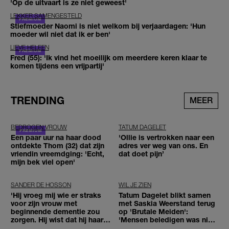
'Op de uitvaart is ze niet geweest'
LEKKER SAMENGESTELD
Stiefmoeder Naomi is niet welkom bij verjaardagen: 'Hun
moeder wil niet dat ik er ben'
LIEVE HELEEN
Fred (55): 'Ik vind het moeilijk om meerdere keren klaar te
komen tijdens een vrijpartij'
TRENDING
MEER
BEDROGEN VROUW
TATUM DAGELET
Een paar uur na haar dood
'Ollie is vertrokken naar een
ontdekte Thom (32) dat zijn
adres ver weg van ons. En
vriendin vreemdging: 'Echt,
dat doet pijn’
mijn bek viel open'
SANDER DE HOSSON
WIL JE ZIEN
'Hij vroeg mij wie er straks
Tatum Dagelet blikt samen
voor zijn vrouw met
met Saskia Weerstand terug
beginnende dementie zou
op 'Brutale Meiden':
zorgen. Hij wist dat hij haar
'Mensen beledigen was niet
zou moeten loslaten'
leuk meer'