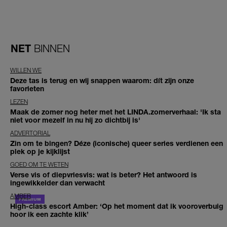
NET
BINNEN
WILLEN WE
Deze tas is terug en wij snappen waarom: dít zijn onze
favorieten
LEZEN
Maak de zomer nog heter met het LINDA.zomerverhaal: 'Ik sta
niet voor mezelf in nu hij zo dichtbij is'
ADVERTORIAL
Zin om te bingen? Déze (iconische) queer series verdienen een
plek op je kijklijst
GOED OM TE WETEN
Verse vis of diepvriesvis: wat is beter? Het antwoord is
ingewikkelder dan verwacht
AMBER
High-class escort Amber: ‘Op het moment dat ik vooroverbuig
hoor ik een zachte klik’