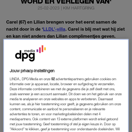
WORD ER VERLEGEN VAN'
25-02-2023
|
KIM HARTGRING
Carel (67) en Lilian brengen voor het eerst samen de
nacht door in de ‘
LLDL’-villa
. Carel is blij met wat hij ziet
en kan niet anders dan Lilian complimentjes geven.
Maar zit Lilian hier wel op te wachten?
CAREL
Jouw privacy-instellingen
De Woerdense Carel is gematcht met Lilian en laat meteen
LINDA., DPG Media en onze
92
advertentiepartners gebruiken cookies om
merken dat hij haar wel ziet zitten. Ze krijgt het ene
informatie over je apparaat, locatie, browser en surfgedrag te verzamelen.
compliment na het andere om haar oren geslingerd en dat
Deze informatie combineren we met de gegevens die je zelf deelt met ons,
zoals wanneer je een account aanmaakt. Dit doen we om het gebruik van onze
allemaal op een lege maag.
media te analyseren en onze websites en apps te verbeteren. Daarnaast
kunnen we, als je hier toestemming voor geeft, je gegevens gebruiken om onze
Rond tien uur ’s ochtends heeft Lilian er al een hele
work-out
content, communicatie en aanbod te personaliseren en je relevante
advertenties te tonen, en voor marketingdoeleinden delen met 4
op zitten en is ze begonnen met het bereiden van een ontbijtje.
mediapartners. Ook content van 13 externe platformen wordt enkel getoond
Met de koffie net achter de kiezen zegt Carel: “Je bent echt
met jouw toestemming. Geef toestemming of stel je eigen keuze in. Door op
"Akkoord" te klikken, geef je toestemming voor onderstaande doeleinden. Wil
geweldig. Koffie maken en zo. Ik heb dat nog nooit