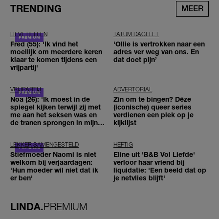
TRENDING
MEER
LIEVE HELEEN
TATUM DAGELET
Fred (55): 'Ik vind het
'Ollie is vertrokken naar een
moeilijk om meerdere keren
adres ver weg van ons. En
klaar te komen tijdens een
dat doet pijn’
vrijpartij'
VRIJPARTIJ
ADVERTORIAL
Noa (26): 'Ik moest in de
Zin om te bingen? Déze
spiegel kijken terwijl zij met
(iconische) queer series
me aan het seksen was en
verdienen een plek op je
de tranen sprongen in mijn
kijklijst
ogen'
LEKKER SAMENGESTELD
HEFTIG
Stiefmoeder Naomi is niet
Eline uit 'B&B Vol Liefde'
welkom bij verjaardagen:
verloor haar vriend bij
'Hun moeder wil niet dat ik
liquidatie: 'Een beeld dat op
er ben'
je netvlies blijft'
LINDA.
PREMIUM