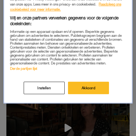
van onze apps. Lees meer in ons privacy- en cookiebeleid.
Raadpleeg ons
Of haar café nu wordt gesloten of ze zelf na 36 jaar de stekker
cookiebeleid voor meer informatie.
uit haar zaak trekt: ze gaat er sowieso uit met een klapper.
Wij en onze partners verwerken gegevens voor de volgende
Vanaf zaterdag 25 september mogen mensen alleen nog van
doeleinden:
horecagelegenheden genieten bij vertoning van het
Informatie op een apparaat opslaan en/of openen. Beperkte gegevens
coronatoegangsbewijs. Daarom geeft Marga op 24 september
gebruiken om advertenties te selecteren. Publieksgroepen begrijpen aan de
hand van statistieken of combinaties van gegevens uit verschillende bronnen.
nog op het nippertje een groot (afscheids)feest.
Profielen aanmaken ten behoeve van gepersonaliseerde advertenties.
Contentprestaties meten. Diensten ontwikkelen en verbeteren. Profielen
gebruiken voor de selectie van gepersonaliseerde advertenties. Beperkte
Ze zal niemand weigeren, maar is ook de beroerdste niet
gegevens gebruiken om content te selecteren. Profielen aanmaken ter
personalisatie van content. Profielen gebruiken ter selectie van
iemand eruit te zetten. “Ik discrimineer niemand. Alleen als je
gepersonaliseerde content. De prestaties van advertenties meten.
Derde partijen lijst
je niet gedraagt, dan zeg ik: ga maar lekker naar buiten.”
Instellen
Akkoord