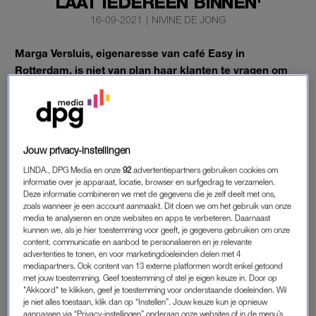
LAAT IEDEREEN BINNEN'
16-09-2021
|
NIVINE DE JONG
Marga Versluis, eigenaresse van café Easy in
Rotterdam, is niet van plan haar klanten te vragen om
een coronapas. ‘Ik laat iedereen binnen’, zegt ze tegen
‘Hart van Nederland’.
“Als je niet gevaccineerd bent, mag je niet bij mij in het café
koffie drinken, mag je niet naar een restaurant, mag je niet op
Jouw privacy-instellingen
reis. Daar kies je zelf voor, zeggen ze dan. Maar het is prikken
LINDA., DPG Media en onze
92
advertentiepartners gebruiken cookies om
of stikken”, vindt ze.
informatie over je apparaat, locatie, browser en surfgedrag te verzamelen.
Deze informatie combineren we met de gegevens die je zelf deelt met ons,
zoals wanneer je een account aanmaakt. Dit doen we om het gebruik van onze
media te analyseren en onze websites en apps te verbeteren. Daarnaast
CAFÉ-EIGENARESSE MARGA
kunnen we, als je hier toestemming voor geeft, je gegevens gebruiken om onze
content, communicatie en aanbod te personaliseren en je relevante
Bij Marga is iedereen welkom. Ook als dat betekent dat haar
advertenties te tonen, en voor marketingdoeleinden delen met 4
tent wordt gesloten omdat ze zich niet aan de coronaregels
mediapartners. Ook content van 13 externe platformen wordt enkel getoond
met jouw toestemming. Geef toestemming of stel je eigen keuze in. Door op
houdt. “Ik raak liever geld kwijt dan mijn vrijheid. Zonder
"Akkoord" te klikken, geef je toestemming voor onderstaande doeleinden. Wil
vrijheid heb je niks meer”, zo stelt ze.
je niet alles toestaan, klik dan op “Instellen”. Jouw keuze kun je opnieuw
aanpassen via “Privacy-instellingen” onderaan onze websites of in de menu’s