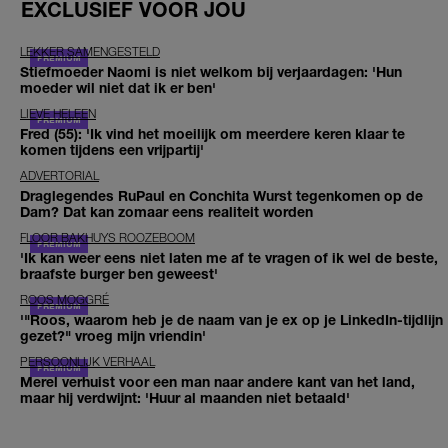
EXCLUSIEF VOOR JOU
LEKKER SAMENGESTELD
Stiefmoeder Naomi is niet welkom bij verjaardagen: 'Hun
moeder wil niet dat ik er ben'
LIEVE HELEEN
Fred (55): 'Ik vind het moeilijk om meerdere keren klaar te
komen tijdens een vrijpartij'
ADVERTORIAL
Draglegendes RuPaul en Conchita Wurst tegenkomen op de
Dam? Dat kan zomaar eens realiteit worden
FLOOR BAKHUYS ROOZEBOOM
'Ik kan weer eens niet laten me af te vragen of ik wel de beste,
braafste burger ben geweest'
ROOS MOGGRÉ
'"Roos, waarom heb je de naam van je ex op je LinkedIn-tijdlijn
gezet?" vroeg mijn vriendin'
PERSOONLIJK VERHAAL
Merel verhuist voor een man naar andere kant van het land,
maar hij verdwijnt: 'Huur al maanden niet betaald'