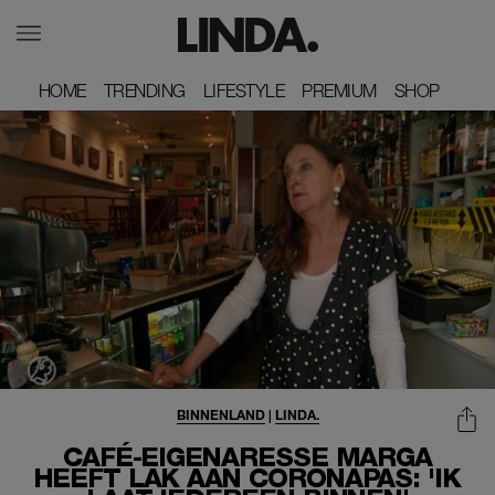
HOME
HOME
TRENDING
TRENDING
LIFESTYLE
LIFESTYLE
PREMIUM
PREMIUM
SHOP
SHOP
BINNENLAND
|
LINDA.
CAFÉ-EIGENARESSE MARGA
HEEFT LAK AAN CORONAPAS: 'IK