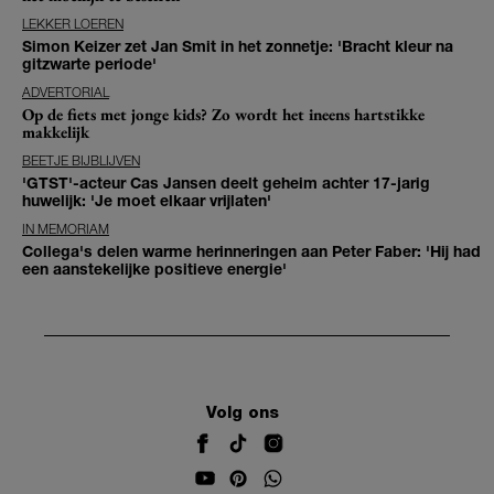
LEKKER LOEREN
Simon Keizer zet Jan Smit in het zonnetje: 'Bracht kleur na
gitzwarte periode'
ADVERTORIAL
Op de fiets met jonge kids? Zo wordt het ineens hartstikke
makkelijk
BEETJE BIJBLIJVEN
'GTST'-acteur Cas Jansen deelt geheim achter 17-jarig
huwelijk: 'Je moet elkaar vrijlaten'
IN MEMORIAM
Collega's delen warme herinneringen aan Peter Faber: 'Hij had
een aanstekelijke positieve energie'
Volg ons