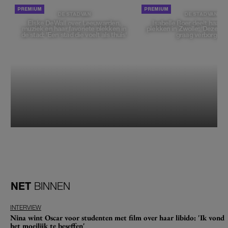
DE STAD VAN
DE STAD VAN
Elske DeWall over Leeuwarden,
Isabelle Boer deelt haar f
muziek en haar favoriete plekken in
plekken in Zwolle: 'Deze pl
de stad: 'Een stad die voelt als thuis'
graag verborgen'
NET
BINNEN
INTERVIEW
Nina wint Oscar voor studenten met film over haar libido: 'Ik vond
het moeilijk te beseffen'