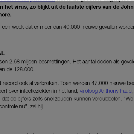
n het virus, zo blijkt uit de laatste cijfers van de Jo
more.
in een week dat er meer dan 40.000 nieuwe gevallen worde
AL
sen 2,68 miljoen besmettingen. Het aantal doden als gevol
ven de 128.000.
record ook al verbroken. Toen werden 47.000 nieuwe bes
ert over infectieziekten in het land,
viroloog Anthony Fauci
 dat de cijfers zelfs snel zouden kunnen verdubbelen. “W
controle nu”, zei hij.