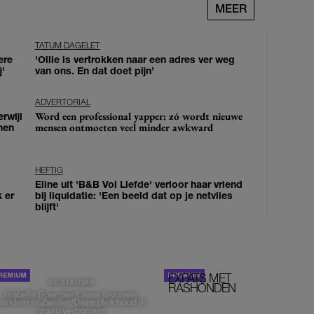
MEER
TATUM DAGELET
ere
'Ollie is vertrokken naar een adres ver weg
j'
van ons. En dat doet pijn’
ADVERTORIAL
Word een professional yapper: zó wordt nieuwe
erwijl
mensen ontmoeten veel minder awkward
nen
HEFTIG
Eline uit 'B&B Vol Liefde' verloor haar vriend
k er
bij liquidatie: 'Een beeld dat op je netvlies
blijft'
EXPATS MET
STOM!
DE STAD VAN
RASHONDEN
Isabelle Boer deelt haar favoriete
plekken in Zwolle: 'Deze plek houd ik
graag verborgen'