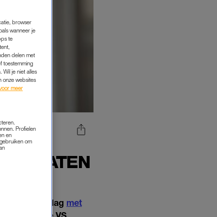
catie, browser
oals wanneer je
pps te
tent,
inden delen met
ef toestemming
Wil je niet alles
an onze websites
voor meer
cteren.
onnen. Profielen
en en
UWE
s gebruiken om
van
DE STATEN
de afgelopen dag
met
toename in de VS