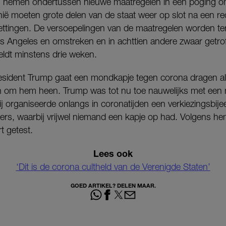
en nemen ondertussen nieuwe maatregelen in een poging om 
ië moeten grote delen van de staat weer op slot na een rec
ttingen. De versoepelingen van de maatregelen worden te
 Angeles en omstreken en in achttien andere zwaar getrof
ldt minstens drie weken.
sident Trump gaat een mondkapje tegen corona dragen al
 om hem heen. Trump was tot nu toe nauwelijks met een
ij organiseerde onlangs in coronatijden een verkiezingsbi
rs, waarbij vrijwel niemand een kapje op had. Volgens h
rt getest.
Lees ook
‘Dit is de corona cultheld van de Verenigde Staten’
GOED ARTIKEL? DELEN MAAR.