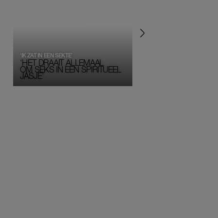
‘IK ZAT IN EEN SEKTE’
‘HET DRAAIT ALLEMAAL
OM SEKS IN EEN SPIRITUEEL 
JASJE’