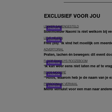
EXCLUSIEF VOOR JOU
LEKKER SAMENGESTELD
Stiefmoeder Naomi is niet welkom bij ver
LIEVE HELEEN
Fred (55): 'Ik vind het moeilijk om meerde
ADVERTORIAL
Praten, lachen én bewegen: dit event door
FLOOR BAKHUYS ROOZEBOOM
'Ik kan weer eens niet laten me af te vr
ROOS MOGGRÉ
'"Roos, waarom heb je de naam van je ex 
PERSOONLIJK VERHAAL
Merel verhuist voor een man naar andere 