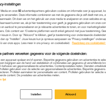
cy-instellingen
 Media en onze
92
advertentiepartners gebruiken cookies om informatie over je apparaat, lo
g te verzamelen. Deze informatie combineren we met de gegevens die je zelf deelt met ons, z
aanmaakt. Dit doen we om het gebruik van onze media te analyseren en onze websites en a
Daarnaast kunnen we, als je hier toestemming voor geeft, je gegevens gebruiken om onze con
 en aanbod te personaliseren en je relevante advertenties te tonen, en voor marketingdoele
ers. Ook content van 13 externe platformen wordt enkel getoond met jouw toestemming. Ge
gen keuze in. Door op "Akkoord" te klikken, geef je toestemming voor onderstaande doeleinden. 
k dan op “Instellen”. Jouw keuze kun je opnieuw aanpassen via “Privacy-instellingen” ondera
u’s van onze apps. Lees meer in ons privacy- en cookiebeleid.
Raadpleeg ons cookiebeleid 
e partners verwerken gegevens voor de volgende doeleinden:
p een apparaat opslaan en/of openen. Beperkte gegevens gebruiken om advertenties te sele
BUITENLAND
|
LINDA.
pen begrijpen aan de hand van statistieken of combinaties van gegevens uit verschillende br
 behoeve van gepersonaliseerde advertenties. Contentprestaties meten. Diensten ontwikkel
ER RECORDAANTAL NIE
Profielen gebruiken voor de selectie van gepersonaliseerde advertenties. Beperkte gegeven
lecteren. Profielen aanmaken ter personalisatie van content. Profielen gebruiken ter selectie 
eerde content. De prestaties van advertenties meten.
SMETTINGEN IN VERENIG
 lijst
02-07-2020
|
JORIEKE VAN NOORLOOS
Instellen
Akkoord
ngen van het coronavirus in de Verenigde Staten is 
an 52.898 toegenomen.
Het is de grootste dagelijkse 