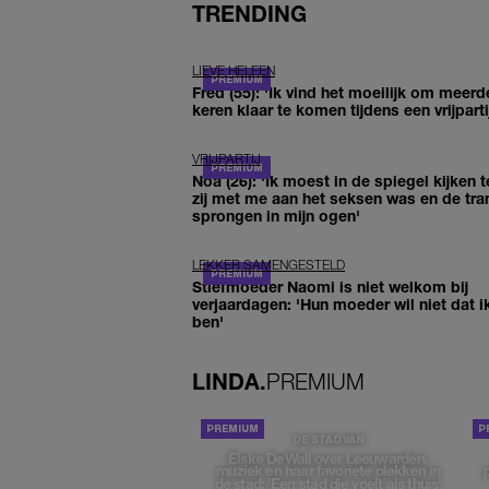
TRENDING
LIEVE HELEEN
Fred (55): 'Ik vind het moeilijk om meerd
keren klaar te komen tijdens een vrijparti
VRIJPARTIJ
Noa (26): 'Ik moest in de spiegel kijken t
zij met me aan het seksen was en de tra
sprongen in mijn ogen'
LEKKER SAMENGESTELD
Stiefmoeder Naomi is niet welkom bij
verjaardagen: 'Hun moeder wil niet dat i
ben'
LINDA.
PREMIUM
DE STAD VAN
Elske DeWall over Leeuwarden,
muziek en haar favoriete plekken in
de stad: 'Een stad die voelt als thuis'