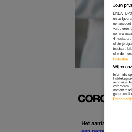
Jouw priva
LINDA., DPG
en surfgedra
een account 
verbeteren. 
communicatie
4 mediapartn
of stel je ei
toestaan, kli
of in de men
informatie.
Wij en onz
Informatie o
Publieksgroe
aanmaken ten
WE
verbeteren. 
content te se
gepersonalis
CORONABE
Derde partijen
Het aantal besmetti
een recordaantal v