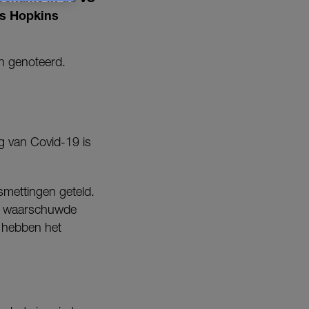
hns Hopkins
n genoteerd.
g van Covid-19 is
mettingen geteld.
, waarschuwde
e hebben het