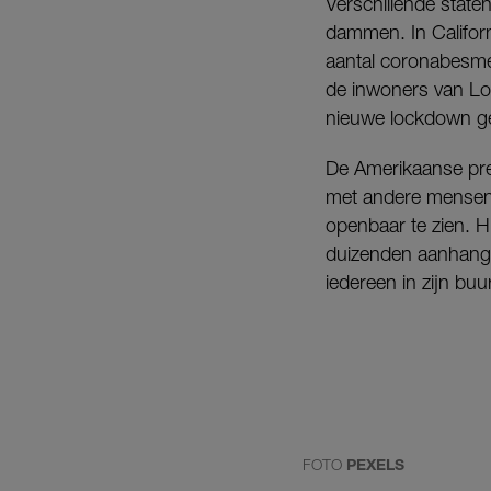
Verschillende stat
dammen. In Californ
aantal coronabesme
de inwoners van Los
nieuwe lockdown ge
De Amerikaanse pre
met andere mensen
openbaar te zien. H
duizenden aanhange
iedereen in zijn buu
FOTO
PEXELS