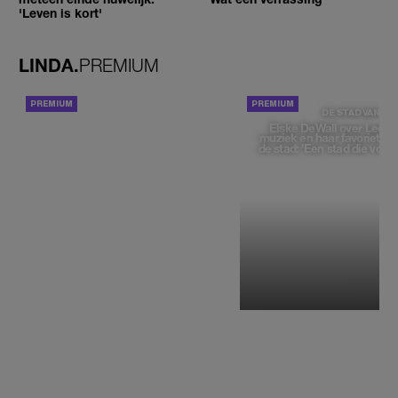
'Leven is kort'
LINDA.
PREMIUM
ACHTERGROND
DE STAD VAN
Elske DeWall over Leeu
muziek en haar favoriete p
de stad: 'Een stad die voelt 