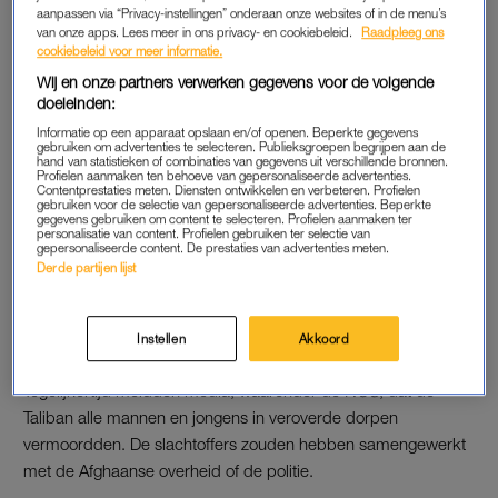
aanpassen via “Privacy-instellingen” onderaan onze websites of in de menu’s
van onze apps. Lees meer in ons privacy- en cookiebeleid.
Raadpleeg ons
cookiebeleid voor meer informatie.
AFGHAANSE TOLKEN
Wij en onze partners verwerken gegevens voor de volgende
Eerder kon een woordvoerder niet zeggen hoeveel tolken er
doeleinden:
nu nog in beeld zijn om naar Nederland te gaan. Vrijdag
Informatie op een apparaat opslaan en/of openen. Beperkte gegevens
gebruiken om advertenties te selecteren. Publieksgroepen begrijpen aan de
meldde het ministerie nog dat van de 273 tolken die voor
hand van statistieken of combinaties van gegevens uit verschillende bronnen.
Profielen aanmaken ten behoeve van gepersonaliseerde advertenties.
Nederland werkten inmiddels zo’n 110 met hun gezinnen naar
Contentprestaties meten. Diensten ontwikkelen en verbeteren. Profielen
gebruiken voor de selectie van gepersonaliseerde advertenties. Beperkte
Nederland zijn gehaald. Demissionair minister Ank Bijleveld
gegevens gebruiken om content te selecteren. Profielen aanmaken ter
(Defensie) zei vrijdag de rest “versneld” naar Nederland te
personalisatie van content. Profielen gebruiken ter selectie van
gepersonaliseerde content. De prestaties van advertenties meten.
willen brengen.
Derde partijen lijst
De Taliban meldden zondag in een persbericht geen wraak te
zullen nemen op Afghanen die buitenlandse mogendheden
Instellen
Akkoord
hielpen tijdens de missies van de afgelopen twintig jaar.
Tegelijkertijd meldden media, waaronder de
NOS
, dat de
Taliban alle mannen en jongens in veroverde dorpen
vermoordden. De slachtoffers zouden hebben samengewerkt
met de Afghaanse overheid of de politie.