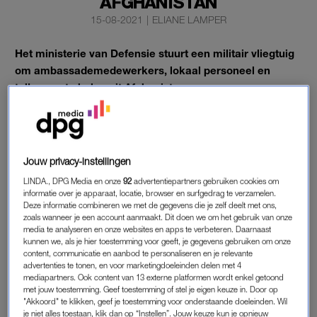
AFGHANISTAN
15-08-2021
|
ELIANE LAMPER
Het ministerie van Defensie stuurt een militair vliegtuig
om ambassademedewerkers, lokaal personeel en
tolken op te halen uit Afghanistan.
Dat bevestigt een woordvoerder van het ministerie na
berichtgeving van
RTL Nieuws.
Jouw privacy-instellingen
MILITAIR VLIEGTUIG
LINDA., DPG Media en onze
92
advertentiepartners gebruiken cookies om
informatie over je apparaat, locatie, browser en surfgedrag te verzamelen.
De woordvoerder kon vanwege veiligheidsredenen niet zeggen
Deze informatie combineren we met de gegevens die je zelf deelt met ons,
wanneer het vliegtuig vertrekt of waar het landt. Ook is niet
zoals wanneer je een account aanmaakt. Dit doen we om het gebruik van onze
media te analyseren en onze websites en apps te verbeteren. Daarnaast
bekend of al het ambassadepersoneel mee terugvliegt, of dat
kunnen we, als je hier toestemming voor geeft, je gegevens gebruiken om onze
er nog enkelen achterblijven om de werkzaamheden voort te
content, communicatie en aanbod te personaliseren en je relevante
zetten.
advertenties te tonen, en voor marketingdoeleinden delen met 4
mediapartners. Ook content van 13 externe platformen wordt enkel getoond
met jouw toestemming. Geef toestemming of stel je eigen keuze in. Door op
Defensie stuurt het vliegtuig, omdat het steeds moeilijker wordt
"Akkoord" te klikken, geef je toestemming voor onderstaande doeleinden. Wil
commerciële vluchten vanuit Afghanistan te krijgen.
je niet alles toestaan, klik dan op “Instellen”. Jouw keuze kun je opnieuw