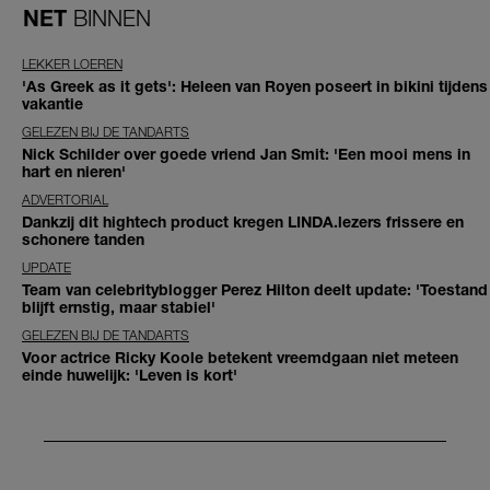
NET
BINNEN
LEKKER LOEREN
'As Greek as it gets': Heleen van Royen poseert in bikini tijdens
vakantie
GELEZEN BIJ DE TANDARTS
Nick Schilder over goede vriend Jan Smit: 'Een mooi mens in
hart en nieren'
ADVERTORIAL
Dankzij dit hightech product kregen LINDA.lezers frissere en
schonere tanden
UPDATE
Team van celebrityblogger Perez Hilton deelt update: 'Toestand
blijft ernstig, maar stabiel'
GELEZEN BIJ DE TANDARTS
Voor actrice Ricky Koole betekent vreemdgaan niet meteen
einde huwelijk: 'Leven is kort'