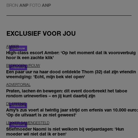
BRON
ANP
FOTO
ANP
EXCLUSIEF VOOR JOU
AMBER
High-class escort Amber: ‘Op het moment dat ik vooroverbuig
hoor ik een zachte klik’
BEDROGEN VROUW
Een paar uur na haar dood ontdekte Thom (32) dat zijn vriendin
vreemdging: 'Echt, mijn bek viel open'
ADVERTORIAL
Praten, lachen én bewegen: dit event doorbreekt het taboe
rondom urineverlies – en jij kunt daarbij zijn
DE ERFENIS
Amy’s zus voert al twintig jaar strijd om erfenis van 10.000 euro:
'Op de uitvaart is ze niet geweest'
LEKKER SAMENGESTELD
Stiefmoeder Naomi is niet welkom bij verjaardagen: 'Hun
moeder wil niet dat ik er ben'