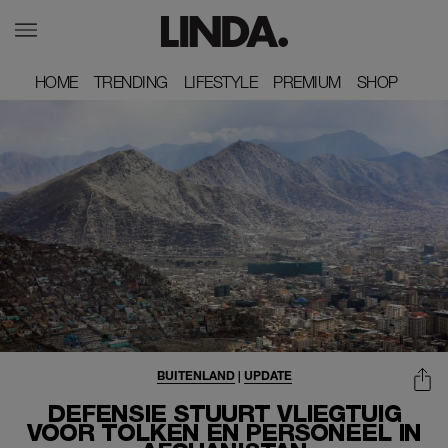
HOME
HOME
TRENDING
TRENDING
LIFESTYLE
LIFESTYLE
PREMIUM
PREMIUM
SHOP
SHOP
BUITENLAND
|
UPDATE
DEFENSIE STUURT VLIEGTUIG
VOOR TOLKEN EN PERSONEEL IN