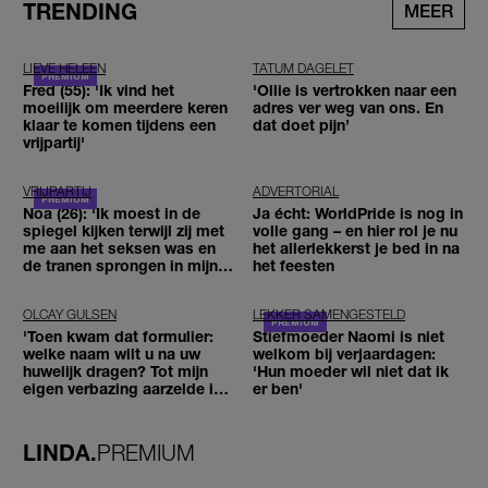
TRENDING
MEER
LIEVE HELEEN
TATUM DAGELET
Fred (55): 'Ik vind het
'Ollie is vertrokken naar een
moeilijk om meerdere keren
adres ver weg van ons. En
klaar te komen tijdens een
dat doet pijn’
vrijpartij'
VRIJPARTIJ
ADVERTORIAL
Noa (26): 'Ik moest in de
Ja écht: WorldPride is nog in
spiegel kijken terwijl zij met
volle gang – en hier rol je nu
me aan het seksen was en
het allerlekkerst je bed in na
de tranen sprongen in mijn
het feesten
ogen'
OLCAY GULSEN
LEKKER SAMENGESTELD
'Toen kwam dat formulier:
Stiefmoeder Naomi is niet
welke naam wilt u na uw
welkom bij verjaardagen:
huwelijk dragen? Tot mijn
'Hun moeder wil niet dat ik
eigen verbazing aarzelde ik
er ben'
geen moment'
LINDA.
PREMIUM