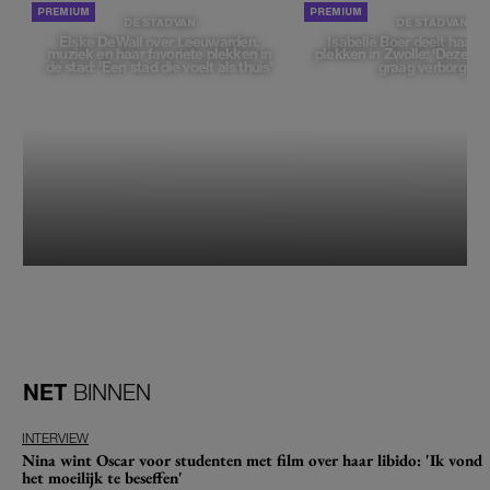
DE STAD VAN
DE STAD VAN
Elske DeWall over Leeuwarden,
Isabelle Boer deelt haar f
muziek en haar favoriete plekken in
plekken in Zwolle: 'Deze pl
de stad: 'Een stad die voelt als thuis'
graag verborgen'
NET
BINNEN
INTERVIEW
Nina wint Oscar voor studenten met film over haar libido: 'Ik vond
het moeilijk te beseffen'