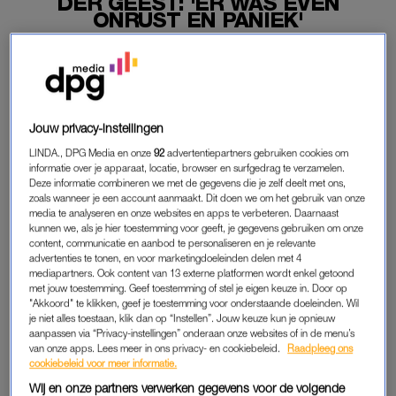
DER GEEST: 'ER WAS EVEN
ONRUST EN PANIEK'
11-11-2021
|
MARTINE FINDHAMMER-SCHUT
De schrik zit er goed in bij de familie van voormalig
joduka Dennis van der Geest. Donderdagochtend brak
er brand uit in de sportschool van hem, zijn broer Elco
Jouw privacy-instellingen
en vader Cor.
LINDA., DPG Media en onze
92
advertentiepartners gebruiken cookies om
informatie over je apparaat, locatie, browser en surfgedrag te verzamelen.
Niemand raakte gewond.
Deze informatie combineren we met de gegevens die je zelf deelt met ons,
zoals wanneer je een account aanmaakt. Dit doen we om het gebruik van onze
media te analyseren en onze websites en apps te verbeteren. Daarnaast
kunnen we, als je hier toestemming voor geeft, je gegevens gebruiken om onze
DENNIS VAN DER GEEST
content, communicatie en aanbod te personaliseren en je relevante
advertenties te tonen, en voor marketingdoeleinden delen met 4
“Eerst was het even onrust en paniek, nu zijn we alweer aan
mediapartners. Ook content van 13 externe platformen wordt enkel getoond
het denken over oplossingen. Maar ik was de dag liever
met jouw toestemming. Geef toestemming of stel je eigen keuze in. Door op
"Akkoord" te klikken, geef je toestemming voor onderstaande doeleinden. Wil
anders begonnen”, vertelt vader Cor aan
NH Nieuws
.
je niet alles toestaan, klik dan op “Instellen”. Jouw keuze kun je opnieuw
aanpassen via “Privacy-instellingen” onderaan onze websites of in de menu’s
De schade in de technische ruimte van de sportschool is
van onze apps. Lees meer in ons privacy- en cookiebeleid.
Raadpleeg ons
cookiebeleid voor meer informatie.
groot. “Het is tot die ruimte gebleven. Alleen is er heel veel
rookontwikkeling geweest en is de elektrokast kapot.
Wij en onze partners verwerken gegevens voor de volgende