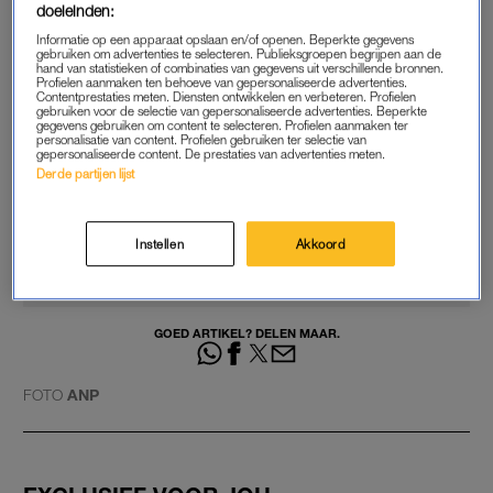
doeleinden:
Daardoor is er ook geen stroom en kan er niet gesport
Informatie op een apparaat opslaan en/of openen. Beperkte gegevens
worden. Het is heel veel gedoe, vooral erg vervelend.”
gebruiken om advertenties te selecteren. Publieksgroepen begrijpen aan de
hand van statistieken of combinaties van gegevens uit verschillende bronnen.
Profielen aanmaken ten behoeve van gepersonaliseerde advertenties.
De brand is inmiddels onder controle, maar de overlast zal
Contentprestaties meten. Diensten ontwikkelen en verbeteren. Profielen
gebruiken voor de selectie van gepersonaliseerde advertenties. Beperkte
nog wel een paar dagen duren.
gegevens gebruiken om content te selecteren. Profielen aanmaken ter
personalisatie van content. Profielen gebruiken ter selectie van
gepersonaliseerde content. De prestaties van advertenties meten.
Derde partijen lijst
Koppige buurvrouw drijft
Dennis van der Geest tot
wanhoop in 'BMDB'
Instellen
Akkoord
LEES OOK
GOED ARTIKEL? DELEN MAAR.
FOTO
ANP