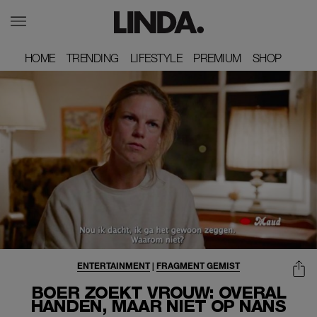
HOME
HOME
TRENDING
TRENDING
LIFESTYLE
LIFESTYLE
PREMIUM
PREMIUM
SHOP
SHOP
ENTERTAINMENT
|
FRAGMENT GEMIST
BOER ZOEKT VROUW: OVERAL
HANDEN, MAAR NIET OP NANS