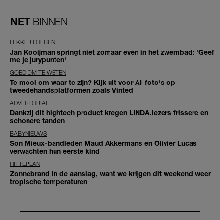
NET
BINNEN
LEKKER LOEREN
Jan Kooijman springt niet zomaar even in het zwembad: 'Geef
me je jurypunten'
GOED OM TE WETEN
Te mooi om waar te zijn? Kijk uit voor AI-foto's op
tweedehandsplatformen zoals Vinted
ADVERTORIAL
Dankzij dit hightech product kregen LINDA.lezers frissere en
schonere tanden
BABYNIEUWS
Son Mieux-bandleden Maud Akkermans en Olivier Lucas
verwachten hun eerste kind
HITTEPLAN
Zonnebrand in de aanslag, want we krijgen dit weekend weer
tropische temperaturen