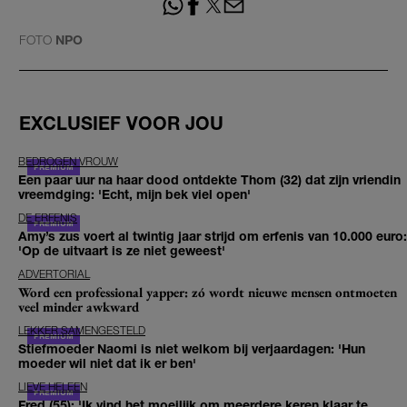
FOTO
NPO
EXCLUSIEF VOOR JOU
BEDROGEN VROUW
Een paar uur na haar dood ontdekte Thom (32) dat zijn vriendin
vreemdging: 'Echt, mijn bek viel open'
DE ERFENIS
Amy’s zus voert al twintig jaar strijd om erfenis van 10.000 euro:
'Op de uitvaart is ze niet geweest'
ADVERTORIAL
Word een professional yapper: zó wordt nieuwe mensen ontmoeten
veel minder awkward
LEKKER SAMENGESTELD
Stiefmoeder Naomi is niet welkom bij verjaardagen: 'Hun
moeder wil niet dat ik er ben'
LIEVE HELEEN
Fred (55): 'Ik vind het moeilijk om meerdere keren klaar te