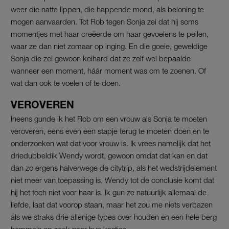
weer die natte lippen, die happende mond, als beloning te
mogen aanvaarden. Tot Rob tegen Sonja zei dat hij soms
momentjes met haar creëerde om haar gevoelens te peilen,
waar ze dan niet zomaar op inging. En die goeie, geweldige
Sonja die zei gewoon keihard dat ze zelf wel bepaalde
wanneer een moment, háár moment was om te zoenen. Of
wat dan ook te voelen of te doen.
VEROVEREN
Ineens gunde ik het Rob om een vrouw als Sonja te moeten
veroveren, eens even een stapje terug te moeten doen en te
onderzoeken wat dat voor vrouw is. Ik vrees namelijk dat het
driedubbeldik Wendy wordt, gewoon omdat dat kan en dat
dan zo ergens halverwege de citytrip, als het wedstrijdelement
niet meer van toepassing is, Wendy tot de conclusie komt dat
hij het toch niet voor haar is. Ik gun ze natuurlijk allemaal de
liefde, laat dat voorop staan, maar het zou me niets verbazen
als we straks drie allenige types over houden en een hele berg
hommels op zoek naar hun kastjes.