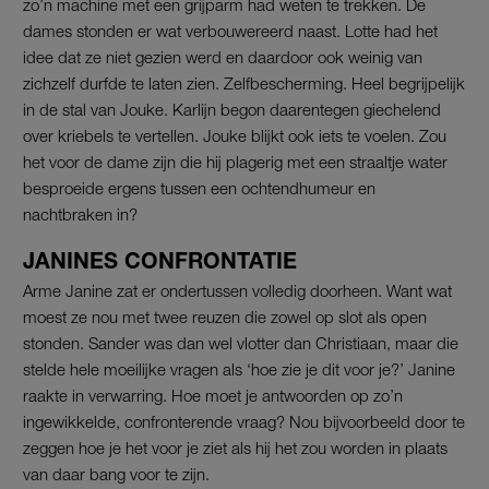
zo’n machine met een grijparm had weten te trekken. De
dames stonden er wat verbouwereerd naast. Lotte had het
idee dat ze niet gezien werd en daardoor ook weinig van
zichzelf durfde te laten zien. Zelfbescherming. Heel begrijpelijk
in de stal van Jouke. Karlijn begon daarentegen giechelend
over kriebels te vertellen. Jouke blijkt ook iets te voelen. Zou
het voor de dame zijn die hij plagerig met een straaltje water
besproeide ergens tussen een ochtendhumeur en
nachtbraken in?
JANINES CONFRONTATIE
Arme Janine zat er ondertussen volledig doorheen. Want wat
moest ze nou met twee reuzen die zowel op slot als open
stonden. Sander was dan wel vlotter dan Christiaan, maar die
stelde hele moeilijke vragen als ‘hoe zie je dit voor je?’ Janine
raakte in verwarring. Hoe moet je antwoorden op zo’n
ingewikkelde, confronterende vraag? Nou bijvoorbeeld door te
zeggen hoe je het voor je ziet als hij het zou worden in plaats
van daar bang voor te zijn.