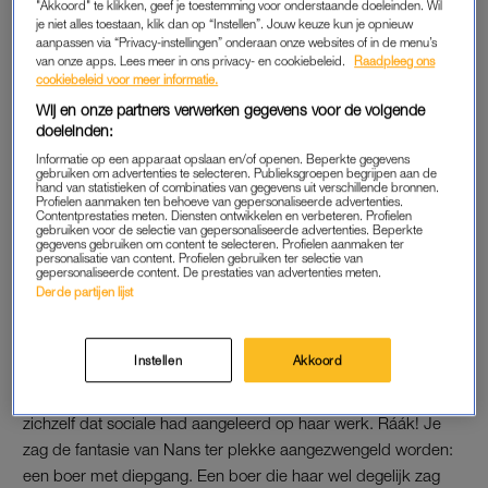
ingang?
"Akkoord" te klikken, geef je toestemming voor onderstaande doeleinden. Wil
je niet alles toestaan, klik dan op “Instellen”. Jouw keuze kun je opnieuw
aanpassen via “Privacy-instellingen” onderaan onze websites of in de menu’s
van onze apps. Lees meer in ons privacy- en cookiebeleid.
Raadpleeg ons
VRAGENLIJST
cookiebeleid voor meer informatie.
Er moest daarom een vragenlijst komen. Eentje om het
Wij en onze partners verwerken gegevens voor de volgende
doeleinden:
gesprek aan te zwengelen. Evert zei nog wel dat het in het
café makkelijker gaat, praten. ‘Zet de goede man een pul
Informatie op een apparaat opslaan en/of openen. Beperkte gegevens
gebruiken om advertenties te selecteren. Publieksgroepen begrijpen aan de
voor’, riep ik hier gefrustreerd op de bank. Want we snappen
hand van statistieken of combinaties van gegevens uit verschillende bronnen.
Profielen aanmaken ten behoeve van gepersonaliseerde advertenties.
allemaal dat er in het café een hulpmiddel aanwezig is om een
Contentprestaties meten. Diensten ontwikkelen en verbeteren. Profielen
gebruiken voor de selectie van gepersonaliseerde advertenties. Beperkte
beetje los te komen. Maar goed, Evert was zelf ook niet op het
gegevens gebruiken om content te selecteren. Profielen aanmaken ter
personalisatie van content. Profielen gebruiken ter selectie van
idee gekomen zichzelf iets in te schenken en dus bleef het bij
gepersonaliseerde content. De prestaties van advertenties meten.
‘goed’ en ‘is goed’, tot er ineens een bliksemschicht aan
Derde partijen lijst
inzicht voorbij kwam. Nans vond zichzelf namelijk onzeker,
iemand die nog moest leren ruimte in te nemen. Maud
Instellen
Akkoord
bestempelde haar in de zoveelste luide volzin juist als
extravert. En Evert die keek daar doorheen en dacht dat ze
zichzelf dat sociale had aangeleerd op haar werk. Ráák! Je
zag de fantasie van Nans ter plekke aangezwengeld worden:
een boer met diepgang. Een boer die haar wel degelijk zag