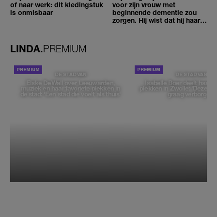
of naar werk: dit kledingstuk
voor zijn vrouw met
is onmisbaar
beginnende dementie zou
zorgen. Hij wist dat hij haar
zou moeten loslaten'
LINDA.
PREMIUM
DE STAD VAN
DE STAD VAN
Elske DeWall over Leeuwarden,
Isabelle Boer deelt haar f
muziek en haar favoriete plekken in
plekken in Zwolle: 'Deze pl
de stad: 'Een stad die voelt als thuis'
graag verborgen'