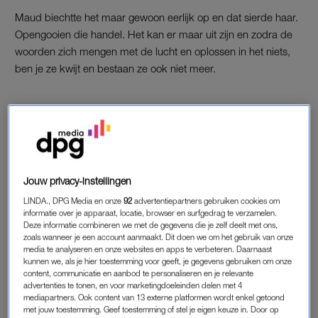
Maud biechtte het maar gewoon eerlijk op en dat sierde haar.
Opengooien die handel. Het kan er maar uit zijn en zodra de
woorden zich mengen met de lucht en oplossen in het niets,
ben je ze kwijt en bestaan ze ook niet meer.
DE GROT DIE EVERT HEET
Evert zou er een voorbeeld aan kunnen nemen. Want je ziet
aan alles dat er geen kwaad bij zit, dat hij het allemaal graag
wil. Zijn handen overal, bij wie dan ook. En dan lang en diep
Jouw privacy-instellingen
praten over liedjes en hun diepere lagen, over wat de stilte met
LINDA., DPG Media en onze
92
advertentiepartners gebruiken cookies om
je doet, welk bootje er drijft op het riviertje dat diep in de grot
informatie over je apparaat, locatie, browser en surfgedrag te verzamelen.
die Evert heet, ronddobbert. Maar goed, dat lukt hem dus niet.
Deze informatie combineren we met de gegevens die je zelf deelt met ons,
Evert heeft twee manieren van reageren. Hij zegt ‘goed’ of het
zoals wanneer je een account aanmaakt. Dit doen we om het gebruik van onze
media te analyseren en onze websites en apps te verbeteren. Daarnaast
iets volledigere ‘is goed’. Zelfs de toon verandert niet. Wat
kunnen we, als je hier toestemming voor geeft, je gegevens gebruiken om onze
moet je daarmee? Hoe kan een vrouw als Maud, die het
content, communicatie en aanbod te personaliseren en je relevante
advertenties te tonen, en voor marketingdoeleinden delen met 4
woord ‘stupéfait’ of anders het synoniem ‘verbouwereerd’ in
mediapartners. Ook content van 13 externe platformen wordt enkel getoond
een volzin kan gebruiken, doordringen tot die grot. Waar zit de
met jouw toestemming. Geef toestemming of stel je eigen keuze in. Door op