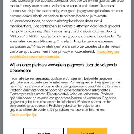
zoals wanneer je een account aanmaakt. Dit doen we om het gebruik van onze
mascara die we dagelijks opsmeren.
media te analyseren en onze websites en apps te verbeteren. Daarnaast
kunnen we, als je hier toestemming voor geeft, je gegevens gebruiken om onze
content, communicatie en aanbod te personaliseren en je relevante
advertenties te tonen, en voor marketingdoeleinden delen met 4
Baby's krijgen rond chemische
mediapartners. Ook content van 13 externe platformen wordt enkel getoond
fabriek in Dordrecht via
met jouw toestemming. Geef toestemming of stel je eigen keuze in. Door op
moedermelk te veel PFAS
"Akkoord" te klikken, geef je toestemming voor onderstaande doeleinden. Wil
binnen
je niet alles toestaan, klik dan op “Instellen”. Jouw keuze kun je opnieuw
aanpassen via “Privacy-instellingen” onderaan onze websites of in de menu’s
LEES OOK
van onze apps. Lees meer in ons privacy- en cookiebeleid.
Raadpleeg ons
cookiebeleid voor meer informatie.
Wij en onze partners verwerken gegevens voor de volgende
doeleinden:
GEVAREN
Informatie op een apparaat opslaan en/of openen. Beperkte gegevens
PFAS-stoffen worden veel voor cosmeticaproducten gebruikt,
gebruiken om advertenties te selecteren. Publieksgroepen begrijpen aan de
hand van statistieken of combinaties van gegevens uit verschillende bronnen.
omdat ze vet, vuil en water afstoten. Dat is natuurlijk hartstikke
Profielen aanmaken ten behoeve van gepersonaliseerde advertenties.
Contentprestaties meten. Diensten ontwikkelen en verbeteren. Profielen
handig voor een waterproof mascara. Maar door dagelijks
gebruiken voor de selectie van gepersonaliseerde advertenties. Beperkte
gegevens gebruiken om content te selecteren. Profielen aanmaken ter
make-up te gebruiken waar PFAS in zitten, kom je direct in
personalisatie van content. Profielen gebruiken ter selectie van
contact met de schadelijke stoffen.
gepersonaliseerde content. De prestaties van advertenties meten.
Derde partijen lijst
PFAS een
gevaar voor je gezondheid
. Zo zwakken ze je
immuunsysteem af, waardoor het lichaam vatbaarder wordt
Instellen
Akkoord