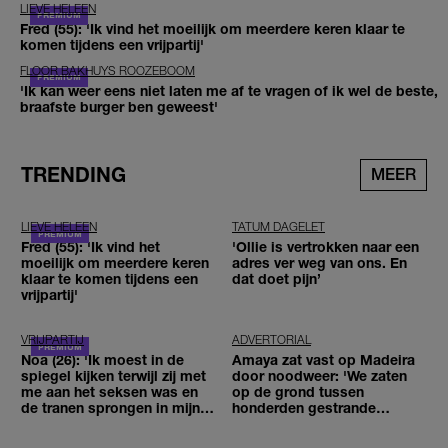
LIEVE HELEEN
Fred (55): 'Ik vind het moeilijk om meerdere keren klaar te
komen tijdens een vrijpartij'
FLOOR BAKHUYS ROOZEBOOM
'Ik kan weer eens niet laten me af te vragen of ik wel de beste,
braafste burger ben geweest'
TRENDING
MEER
LIEVE HELEEN
TATUM DAGELET
Fred (55): 'Ik vind het
'Ollie is vertrokken naar een
moeilijk om meerdere keren
adres ver weg van ons. En
klaar te komen tijdens een
dat doet pijn’
vrijpartij'
VRIJPARTIJ
ADVERTORIAL
Noa (26): 'Ik moest in de
Amaya zat vast op Madeira
spiegel kijken terwijl zij met
door noodweer: 'We zaten
me aan het seksen was en
op de grond tussen
de tranen sprongen in mijn
honderden gestrande
ogen'
reizigers'