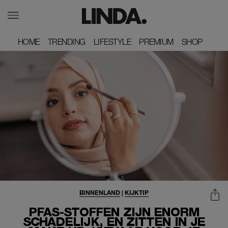
HOME
HOME
TRENDING
TRENDING
LIFESTYLE
LIFESTYLE
PREMIUM
PREMIUM
SHOP
SHOP
BINNENLAND
|
KIJKTIP
PFAS-STOFFEN ZIJN ENORM
SCHADELIJK, EN ZITTEN IN JE