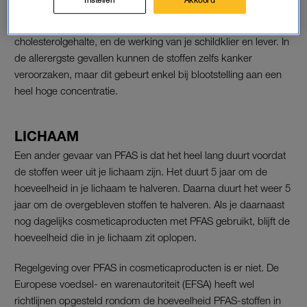
voor ziektes en ontstekingen. Ook kunnen ze reacties op
vaccinaties verzwakken en negatief effect hebben op je
cholesterolgehalte, en de werking van je schildklier en lever. In
de allerergste gevallen kunnen de stoffen zelfs kanker
veroorzaken, maar dit gebeurt enkel bij blootstelling aan een
heel hoge concentratie.
LICHAAM
Een ander gevaar van PFAS is dat het heel lang duurt voordat
de stoffen weer uit je lichaam zijn. Het duurt 5 jaar om de
hoeveelheid in je lichaam te halveren. Daarna duurt het weer 5
jaar om de overgebleven stoffen te halveren. Als je daarnaast
nog dagelijks cosmeticaproducten met PFAS gebruikt, blijft de
hoeveelheid die in je lichaam zit oplopen.
Regelgeving over PFAS in cosmeticaproducten is er niet. De
Europese voedsel- en warenautoriteit (EFSA) heeft wel
richtlijnen opgesteld rondom de hoeveelheid PFAS-stoffen in