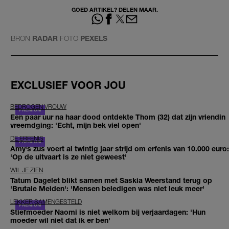
GOED ARTIKEL? DELEN MAAR.
BRON
RADAR
FOTO
PEXELS
EXCLUSIEF VOOR JOU
BEDROGEN VROUW
Een paar uur na haar dood ontdekte Thom (32) dat zijn vriendin
vreemdging: 'Echt, mijn bek viel open'
DE ERFENIS
Amy’s zus voert al twintig jaar strijd om erfenis van 10.000 euro:
'Op de uitvaart is ze niet geweest'
WIL JE ZIEN
Tatum Dagelet blikt samen met Saskia Weerstand terug op
'Brutale Meiden': 'Mensen beledigen was niet leuk meer'
LEKKER SAMENGESTELD
Stiefmoeder Naomi is niet welkom bij verjaardagen: 'Hun
moeder wil niet dat ik er ben'