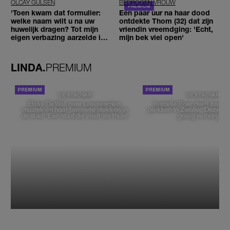
OLCAY GULSEN
BEDROGEN VROUW
'Toen kwam dat formulier:
Een paar uur na haar dood
welke naam wilt u na uw
ontdekte Thom (32) dat zijn
huwelijk dragen? Tot mijn
vriendin vreemdging: 'Echt,
eigen verbazing aarzelde ik
mijn bek viel open'
geen moment'
LINDA.
PREMIUM
DE STAD VAN
DE STAD VAN
Elske DeWall over Leeuwarden,
Isabelle Boer deelt haar f
muziek en haar favoriete plekken in
plekken in Zwolle: 'Deze pl
de stad: 'Een stad die voelt als thuis'
graag verborgen'