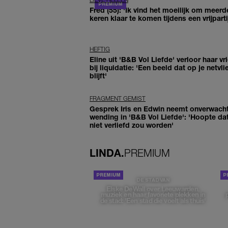
Fred (55): 'Ik vind het moeilijk om meerd
keren klaar te komen tijdens een vrijparti
HEFTIG
Eline uit 'B&B Vol Liefde' verloor haar vr
bij liquidatie: 'Een beeld dat op je netvli
blijft'
FRAGMENT GEMIST
Gesprek Iris en Edwin neemt onverwach
wending in 'B&B Vol Liefde': 'Hoopte dat
niet verliefd zou worden'
LINDA.
PREMIUM
DE STAD VAN
Elske DeWall over Leeuwarden,
muziek en haar favoriete plekken in
de stad: 'Een stad die voelt als thuis'