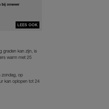
n bij onweer
LEES OOK
graden kan zijn, is
omers warm met 25
n zondag, op
r kan oplopen tot 24