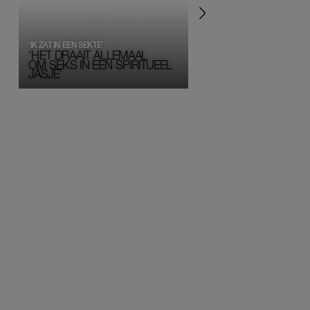
‘IK ZAT IN EEN SEKTE’
‘HET DRAAIT ALLEMAAL
OM SEKS IN EEN SPIRITUEEL 
JASJE’