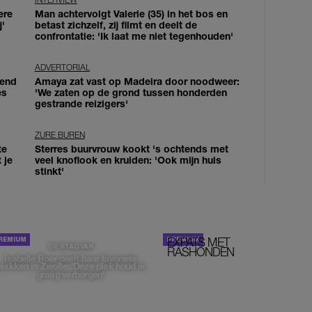
ere
Man achtervolgt Valerie (35) in het bos en
j'
betast zichzelf, zij filmt en deelt de
confrontatie: 'Ik laat me niet tegenhouden'
ADVERTORIAL
iend
Amaya zat vast op Madeira door noodweer:
es
'We zaten op de grond tussen honderden
gestrande reizigers'
ZURE BUREN
te
Sterres buurvrouw kookt 's ochtends met
 je
veel knoflook en kruiden: 'Ook mijn huis
stinkt'
EXPATS MET
STOM!
DE STAD VAN
RASHONDEN
Isabelle Boer deelt haar favoriete
plekken in Zwolle: 'Deze plek houd ik
graag verborgen'