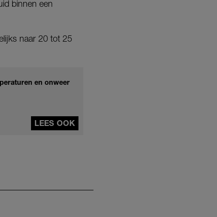
uid binnen een
lijks naar 20 tot 25
emperaturen en onweer
LEES OOK