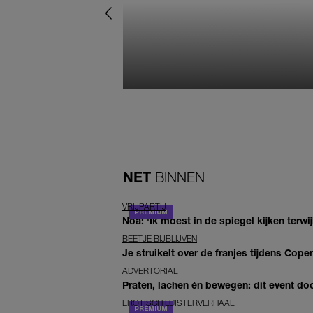
NET
BINNEN
VRIJPARTIJ
Noa: 'Ik moest in de spiegel kijken terwi
BEETJE BIJBLIJVEN
Je struikelt over de franjes tijdens Co
ADVERTORIAL
Praten, lachen én bewegen: dit event door
EROTISCH LUISTERVERHAAL