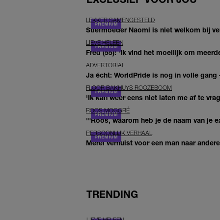
LEKKER SAMENGESTELD
Stiefmoeder Naomi is niet welkom bij ver
LIEVE HELEEN
Fred (55): 'Ik vind het moeilijk om meerde
ADVERTORIAL
Ja écht: WorldPride is nog in volle gang –
FLOOR BAKHUYS ROOZEBOOM
'Ik kan weer eens niet laten me af te vr
ROOS MOGGRÉ
'"Roos, waarom heb je de naam van je ex 
PERSOONLIJK VERHAAL
Merel verhuist voor een man naar andere 
TRENDING
LIEVE HELEEN