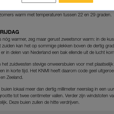
rste tropische dag van het jaar komt eraan.
zomers warm met temperaturen tussen 22 en 29 graden.
VRIJDAG
s nóg warmer, zeg maar gerust zweetsnor warm: in de kust
et zuiden kan het op sommige plekken boven de dertig gr
 er in delen van Nederland een bak ellende uit de lucht ko
 het zuidwesten stevige onweersbuien voor met plaatselijk
gen in korte tijd. Het KNMI heeft daarom code geel uitger
 en Zeeland.
 buien lokaal meer dan dertig millimeter neerslag in een u
ootte tot twee centimeter vallen. Verder zijn windstoten van
ijk. Deze buien zullen de hitte verdrijven.