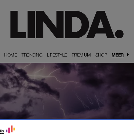
HOME
HOME
TRENDING
TRENDING
LIFESTYLE
LIFESTYLE
PREMIUM
PREMIUM
SHOP
SHOP
MEER