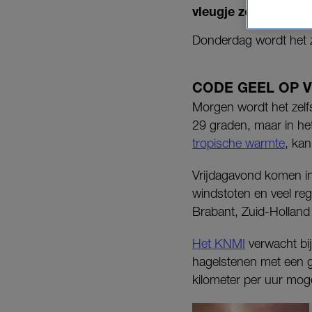
vleugje zomer. De ee
Donderdag wordt het 
CODE GEEL OP 
Morgen wordt het zelf
29 graden, maar in h
tropische warmte
, kan
Vrijdagavond komen in
windstoten en veel re
Brabant, Zuid-Holland
Het KNMI
verwacht bij
hagelstenen met een gr
kilometer per uur mogel