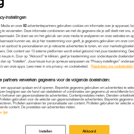
cy-instellingen
 Media en onze
92
advertentiepartners gebruiken cookies om informatie over je apparaat, lo
g te verzamelen. Deze informatie combineren we met de gegevens die je zelf deelt met ons, z
aanmaakt. Dit doen we om het gebruik van onze media te analyseren en onze websites en a
Daarnaast kunnen we, als je hier toestemming voor geeft, je gegevens gebruiken om onze con
 en aanbod te personaliseren en je relevante advertenties te tonen, en voor marketingdoele
ers. Ook content van 13 externe platformen wordt enkel getoond met jouw toestemming. Ge
gen keuze in. Door op "Akkoord" te klikken, geef je toestemming voor onderstaande doeleinden. 
k dan op “Instellen”. Jouw keuze kun je opnieuw aanpassen via “Privacy-instellingen” ondera
u’s van onze apps. Lees meer in ons privacy- en cookiebeleid.
Raadpleeg ons cookiebeleid 
BINNENLAND
|
GOED OM TE WETEN
e partners verwerken gegevens voor de volgende doeleinden:
I WAARSCHUWT VOOR STE
p een apparaat opslaan en/of openen. Beperkte gegevens gebruiken om advertenties te sele
pen begrijpen aan de hand van statistieken of combinaties van gegevens uit verschillende br
 behoeve van gepersonaliseerde advertenties. Contentprestaties meten. Diensten ontwikkel
ERSBUIEN VRIJDAG: CODE
Profielen gebruiken voor de selectie van gepersonaliseerde advertenties. Beperkte gegeven
lecteren. Profielen aanmaken ter personalisatie van content. Profielen gebruiken ter selectie 
AFGEKONDIGD
eerde content. De prestaties van advertenties meten.
 lijst
12-06-2025
|
LINDA.
e periode, met hier en daar wat pittige buien, wordt 
Instellen
Akkoord