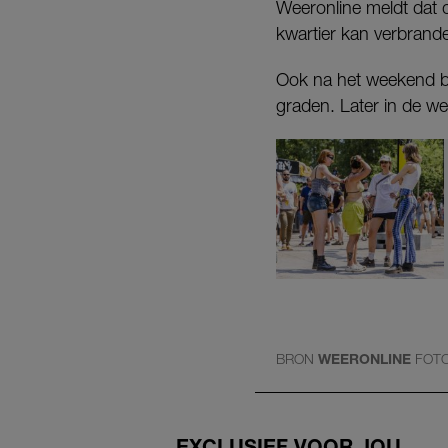
Weeronline meldt dat 
kwartier kan verbrand
Ook na het weekend bli
graden. Later in de w
BRON
WEERONLINE
FOT
EXCLUSIEF VOOR JOU