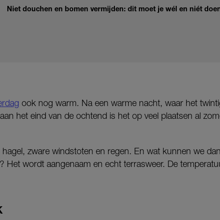
Niet douchen en bomen vermijden: dit moet je wél en niét doe
erdag
ook nog warm. Na een warme nacht, waar het twintig 
 aan het eind van de ochtend is het op veel plaatsen al z
p hagel, zware windstoten en regen. En wat kunnen we da
? Het wordt aangenaam en echt terrasweer. De temperatuu
K