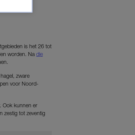
gebieden is het 26 tot
aden worden. Na
die
men.
 hagel, zware
oepen voor Noord-
ur. Ook kunnen er
 zestig tot zeventig