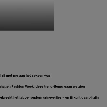
MONIQUE KLEMANN
jl zij met me aan het seksen was'
penhagen Fashion Week: deze trend-items gaan we zien
breekt het taboe rondom urineverlies – en jij kunt daarbij zijn