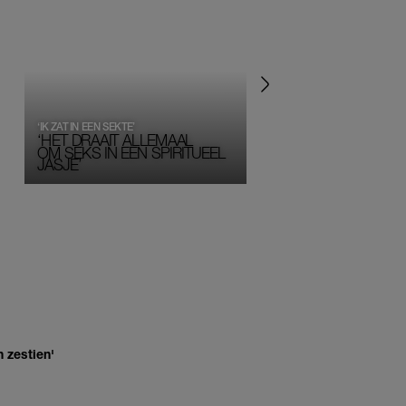
‘IK ZAT IN EEN SEKTE’
‘HET DRAAIT ALLEMAAL
OM SEKS IN EEN SPIRITUEEL 
JASJE’
 zestien'