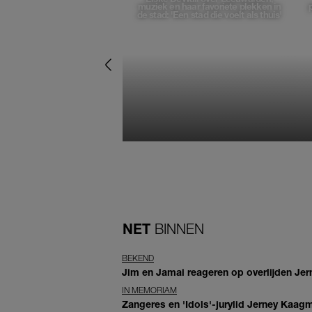
muziek en haar favoriete plekken in
de stad: 'Een stad die voelt als thuis'
NET
BINNEN
BEKEND
Jim en Jamai reageren op overlijden Jern
IN MEMORIAM
Zangeres en 'Idols'-jurylid Jerney Kaag