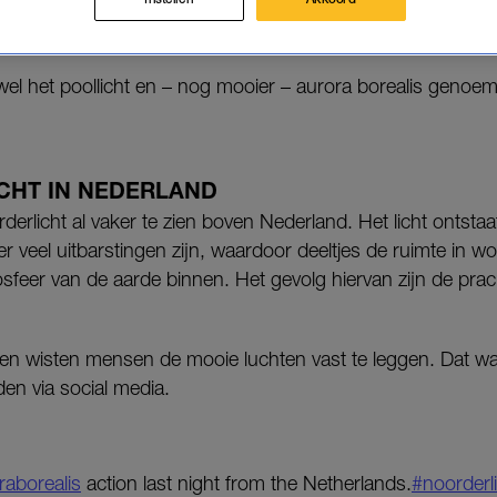
gekleurde natuurverschijning was in de avond en de 
land te zien.
wel het poollicht en – nog mooier – aurora borealis genoe
CHT IN NEDERLAND
rderlicht al vaker te zien boven Nederland. Het licht ontsta
 er veel uitbarstingen zijn, waardoor deeltjes de ruimte in 
osfeer van de aarde binnen. Het gevolg hiervan zijn de pra
ken wisten mensen de mooie luchten vast te leggen. Dat was
den via social media.
raborealis
action last night from the Netherlands.
#noorderl