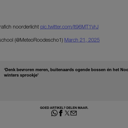
afich noorderlicht
pic.twitter.com/lt96MT1VrJ
chool (@MeteoRoodescho1)
March 21, 2025
‘Denk bevroren meren, buitenaards ogende bossen én het Noor
winters sprookje’
GOED ARTIKEL? DELEN MAAR.