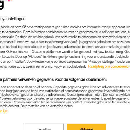
cy-instellingen
 Media en onze
92
advertentiepartners gebruiken cookies om informatie over je apparaat, lo
g te verzamelen. Deze informatie combineren we met de gegevens die je zelf deelt met ons, z
aanmaakt. Dit doen we om het gebruik van onze media te analyseren en onze websites en a
Daarnaast kunnen we, als je hier toestemming voor geeft, je gegevens gebruiken om onze con
 en aanbod te personaliseren en je relevante advertenties te tonen, en voor marketingdoele
ers. Ook content van 13 externe platformen wordt enkel getoond met jouw toestemming. Ge
gen keuze in. Door op "Akkoord" te klikken, geef je toestemming voor onderstaande doeleinden. 
k dan op “Instellen”. Jouw keuze kun je opnieuw aanpassen via “Privacy-instellingen” ondera
u’s van onze apps. Lees meer in ons privacy- en cookiebeleid.
Raadpleeg ons cookiebeleid 
e partners verwerken gegevens voor de volgende doeleinden:
BINNENLAND
|
MOET JE EVEN ZIEN
p een apparaat opslaan en/of openen. Beperkte gegevens gebruiken om advertenties te sele
pen begrijpen aan de hand van statistieken of combinaties van gegevens uit verschillende br
ERLICHT IN NEDERLAND 
 behoeve van gepersonaliseerde advertenties. Contentprestaties meten. Diensten ontwikkel
Profielen gebruiken voor de selectie van gepersonaliseerde advertenties. Beperkte gegeven
IEUW) PRACHTIGE BEELD
lecteren. Profielen aanmaken ter personalisatie van content. Profielen gebruiken ter selectie 
eerde content. De prestaties van advertenties meten.
24-03-2025
|
LINDA.
 lijst
 naar Lapland, IJsland of Noorwegen af te reizen om 
Instellen
Akkoord