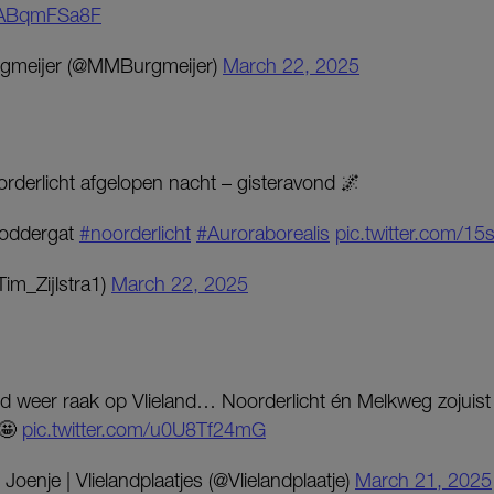
/VABqmFSa8F
gmeijer (@MMBurgmeijer)
March 22, 2025
orderlicht afgelopen nacht – gisteravond 🌌
Moddergat
#noorderlicht
#Auroraborealis
pic.twitter.com/1
Tim_Zijlstra1)
March 22, 2025
 weer raak op Vlieland… Noorderlicht én Melkweg zojuist
 🤩
pic.twitter.com/u0U8Tf24mG
oenje | Vlielandplaatjes (@Vlielandplaatje)
March 21, 2025