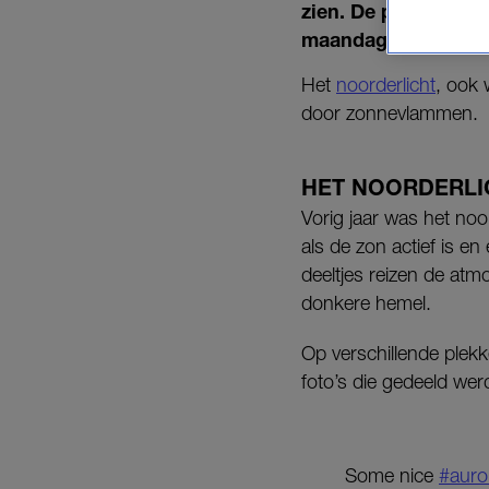
zien. De prachtige 
maandag ook in ons 
Het
noorderlicht
, ook 
door zonnevlammen.
HET NOORDERLI
Vorig jaar was het noo
als de zon actief is en
deeltjes reizen de atm
donkere hemel.
Op verschillende plek
foto’s die gedeeld wer
Some nice
#auro