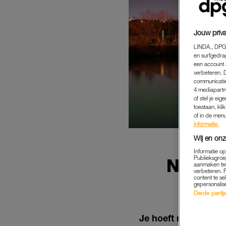
Jouw priva
LINDA., DPG
en surfgedra
een account 
verbeteren. 
communicatie
4 mediapartn
of stel je ei
toestaan, kli
of in de men
informatie.
Wij en onz
Informatie o
Publieksgroe
NOORD
aanmaken ten
verbeteren. 
(OPN
content te se
gepersonalis
Derde partijen
Je hoeft niet per se