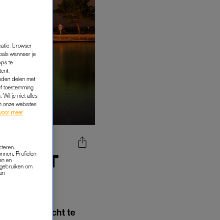
catie, browser
oals wanneer je
pps te
tent,
inden delen met
ef toestemming
Wil je niet alles
an onze websites
voor meer
cteren.
onnen. Profielen
LEVERT
en en
s gebruiken om
EN OP
van
het noorderlicht te