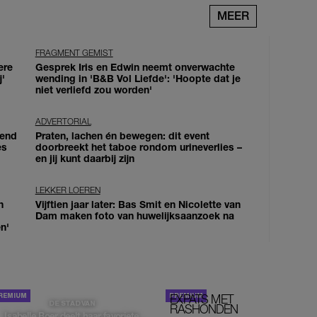
MEER
FRAGMENT GEMIST
ere
Gesprek Iris en Edwin neemt onverwachte
j'
wending in 'B&B Vol Liefde': 'Hoopte dat je
niet verliefd zou worden'
ADVERTORIAL
iend
Praten, lachen én bewegen: dit event
es
doorbreekt het taboe rondom urineverlies –
en jij kunt daarbij zijn
LEKKER LOEREN
n
Vijftien jaar later: Bas Smit en Nicolette van
Dam maken foto van huwelijksaanzoek na
n'
EXPATS MET
STOM!
DE STAD VAN
RASHONDEN
Isabelle Boer deelt haar favoriete