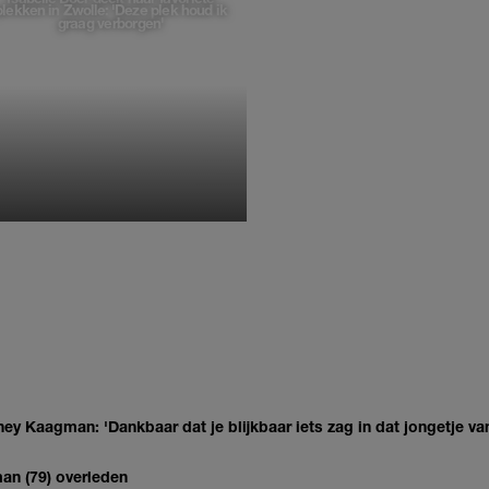
plekken in Zwolle: 'Deze plek houd ik
graag verborgen'
MONIQUE KLEMANN
ey Kaagman: 'Dankbaar dat je blijkbaar iets zag in dat jongetje van
man (79) overleden