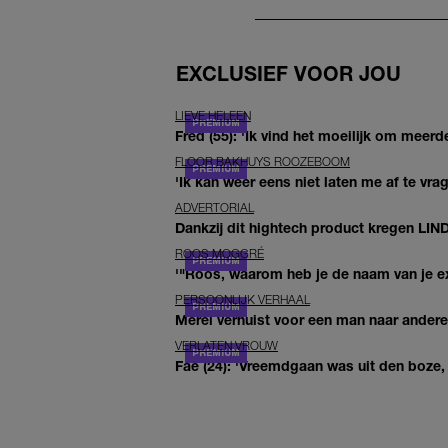
EXCLUSIEF VOOR JOU
LIEVE HELEEN
Fred (55): 'Ik vind het moeilijk om meerde
FLOOR BAKHUYS ROOZEBOOM
'Ik kan weer eens niet laten me af te vr
ADVERTORIAL
Dankzij dit hightech product kregen LIN
ROOS MOGGRÉ
'"Roos, waarom heb je de naam van je ex 
PERSOONLIJK VERHAAL
Merel verhuist voor een man naar andere 
VERLATEN VROUW
Fae (24): 'Vreemdgaan was uit den boze, d