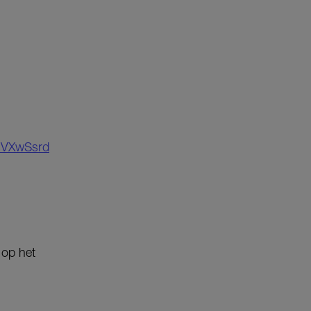
5sVXwSsrd
 op het