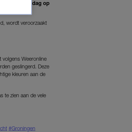
nacht van zondag op
md, wordt veroorzaakt
at volgens Weeronline
worden geslingerd. Deze
chtige kleuren aan de
 te zien aan de vele
icht
#Groningen