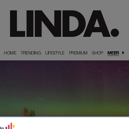
HOME
HOME
TRENDING
TRENDING
LIFESTYLE
LIFESTYLE
PREMIUM
PREMIUM
SHOP
SHOP
MEER