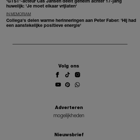
'GTST'-acteur Cas Jansen deelt geheim achter 17-jarig
huwelijk: 'Je moet elkaar vrijlaten'
IN MEMORIAM
Collega's delen warme herinneringen aan Peter Faber: 'Hij had
een aanstekelijke positieve energie'
Volg ons
Adverteren
mogelijkheden
Nieuwsbrief