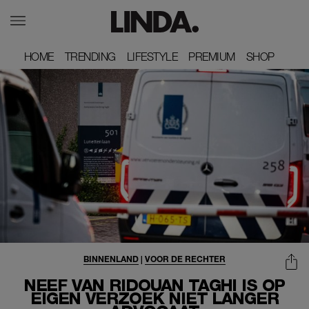
HOME
HOME
TRENDING
TRENDING
LIFESTYLE
LIFESTYLE
PREMIUM
PREMIUM
SHOP
SHOP
BINNENLAND
|
VOOR DE RECHTER
NEEF VAN RIDOUAN TAGHI IS OP
EIGEN VERZOEK NIET LANGER