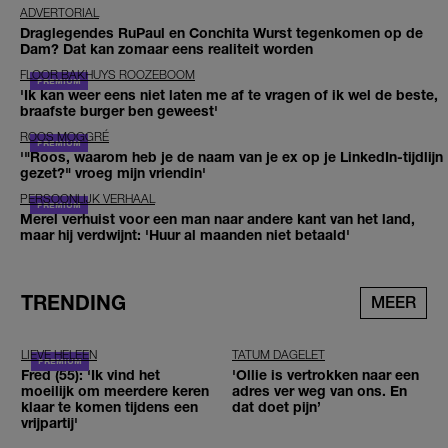
ADVERTORIAL
Draglegendes RuPaul en Conchita Wurst tegenkomen op de
Dam? Dat kan zomaar eens realiteit worden
FLOOR BAKHUYS ROOZEBOOM
'Ik kan weer eens niet laten me af te vragen of ik wel de beste,
braafste burger ben geweest'
ROOS MOGGRÉ
'"Roos, waarom heb je de naam van je ex op je LinkedIn-tijdlijn
gezet?" vroeg mijn vriendin'
PERSOONLIJK VERHAAL
Merel verhuist voor een man naar andere kant van het land,
maar hij verdwijnt: 'Huur al maanden niet betaald'
TRENDING
MEER
LIEVE HELEEN
TATUM DAGELET
Fred (55): 'Ik vind het
'Ollie is vertrokken naar een
moeilijk om meerdere keren
adres ver weg van ons. En
klaar te komen tijdens een
dat doet pijn’
vrijpartij'