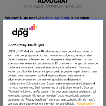
ADVOCAAT
09-02-2022
|
JORIEKE VAN NOORLOOS
Youssef T., de neef van
Ridouan Taghi
, is op eigen
verzoek geschrapt van het tableau.
Dat betekent dat hij sinds afgelopen vrijdag geen advocaat
meer is, meldt minister voor Rechtsbescherming Franc
Weerwind aan de Tweede Kamer.
Jouw privacy-instellingen
LINDA., DPG Media en onze
92
advertentiepartners gebruiken cookies om
informatie over je apparaat, locatie, browser en surfgedrag te verzamelen.
TAGHI
Deze informatie combineren we met de gegevens die je zelf deelt met ons,
zoals wanneer je een account aanmaakt. Dit doen we om het gebruik van onze
Daarnaast heeft de Nederlandse Orde van Advocaten (NOvA)
media te analyseren en onze websites en apps te verbeteren. Daarnaast
kunnen we, als je hier toestemming voor geeft, je gegevens gebruiken om onze
tegen de neef een klacht ingediend bij de deken Midden-
content, communicatie en aanbod te personaliseren en je relevante
Nederland. De beroepsorganisatie wil daarmee via de
advertenties te tonen, en voor marketingdoeleinden delen met 4
tuchtrechter voorkomen dat de man in de toekomst terug kan
mediapartners. Ook content van 13 externe platformen wordt enkel getoond
met jouw toestemming. Geef toestemming of stel je eigen keuze in. Door op
keren naar de advocatuur.
"Akkoord" te klikken, geef je toestemming voor onderstaande doeleinden. Wil
je niet alles toestaan, klik dan op “Instellen”. Jouw keuze kun je opnieuw
Op 8 oktober vorig jaar werd T. aangehouden in de Extra
aanpassen via “Privacy-instellingen” onderaan onze websites of in de menu’s
van onze apps. Lees meer in ons privacy- en cookiebeleid.
Raadpleeg ons
Beveiligde Inrichting (EBI) in Vught, tijdens een bezoek aan zijn