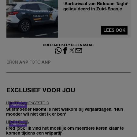
'Aartsrivaal van Ridouan Taghi'
geliquideerd in Zuid-Spanje
LEES OOK
GOED ARTIKEL? DELEN MAAR.
BRON
ANP
FOTO
ANP
EXCLUSIEF VOOR JOU
LEKKER SAMENGESTELD
Stiefmoeder Naomi is niet welkom bij verjaardagen: 'Hun
moeder wil niet dat ik er ben'
LIEVE HELEEN
Fred (55): 'Ik vind het moeilijk om meerdere keren klaar te
komen tijdens een vrijpartij'