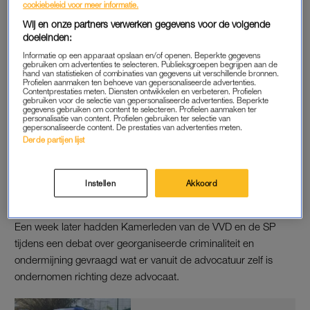
cookiebeleid voor meer informatie.
neef. De advocaat wordt verdacht van
deelname aan een
Wij en onze partners verwerken gegevens voor de volgende
criminele organisatie.
doeleinden:
Informatie op een apparaat opslaan en/of openen. Beperkte gegevens
gebruiken om advertenties te selecteren. Publieksgroepen begrijpen aan de
hand van statistieken of combinaties van gegevens uit verschillende bronnen.
MARENGO
Profielen aanmaken ten behoeve van gepersonaliseerde advertenties.
Contentprestaties meten. Diensten ontwikkelen en verbeteren. Profielen
Tijdens talrijke bezoeken aan de EBI zou hij de
gebruiken voor de selectie van gepersonaliseerde advertenties. Beperkte
gegevens gebruiken om content te selecteren. Profielen aanmaken ter
hoofdverdachte in het liquidatieproces Marengo hebben
personalisatie van content. Profielen gebruiken ter selectie van
gepersonaliseerde content. De prestaties van advertenties meten.
geholpen bij het bedenken van plannen voor een
Derde partijen lijst
gewelddadige uitbraak. Ook zou hij volgens het Openbaar
Ministerie hebben gefungeerd als boodschapper tussen Taghi
en de buitenwereld. Het voorarrest van de advocaat werd op
Instellen
Akkoord
20 januari verlengd.
Een week later hadden Kamerleden van de VVD en de SP
tijdens een debat over georganiseerde criminaliteit en
ondermijning gevraagd wat er vanuit de advocatuur zelf is
ondernomen richting deze advocaat.