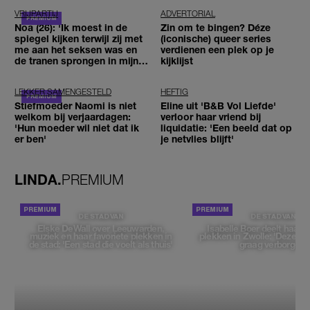
VRIJPARTIJ
ADVERTORIAL
Noa (26): 'Ik moest in de
Zin om te bingen? Déze
spiegel kijken terwijl zij met
(iconische) queer series
me aan het seksen was en
verdienen een plek op je
de tranen sprongen in mijn
kijklijst
ogen'
LEKKER SAMENGESTELD
HEFTIG
Stiefmoeder Naomi is niet
Eline uit 'B&B Vol Liefde'
welkom bij verjaardagen:
verloor haar vriend bij
'Hun moeder wil niet dat ik
liquidatie: 'Een beeld dat op
er ben'
je netvlies blijft'
LINDA.
PREMIUM
DE STAD VAN
DE STAD VAN
Elske DeWall over Leeuwarden,
Isabelle Boer deelt haar f
muziek en haar favoriete plekken in
plekken in Zwolle: 'Deze pl
de stad: 'Een stad die voelt als thuis'
graag verborgen'