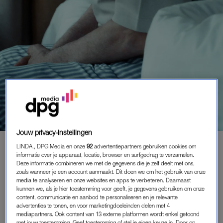
Jouw privacy-instellingen
BINNENLAND
|
ASJEMENOU
LINDA., DPG Media en onze
92
advertentiepartners gebruiken cookies om
informatie over je apparaat, locatie, browser en surfgedrag te verzamelen.
MAN UIT NAALDWIJK (79) ERGERT
Deze informatie combineren we met de gegevens die je zelf deelt met ons,
ZICH AAN GESNURK VAN ZIJN
zoals wanneer je een account aanmaakt. Dit doen we om het gebruik van onze
VROUW EN STEEKT HAAR MET
media te analyseren en onze websites en apps te verbeteren. Daarnaast
MES IN DE RUG
kunnen we, als je hier toestemming voor geeft, je gegevens gebruiken om onze
content, communicatie en aanbod te personaliseren en je relevante
25-02-2025
|
MIRJAM RASMUSSENS
advertenties te tonen, en voor marketingdoeleinden delen met 4
mediapartners. Ook content van 13 externe platformen wordt enkel getoond
met jouw toestemming. Geef toestemming of stel je eigen keuze in. Door op