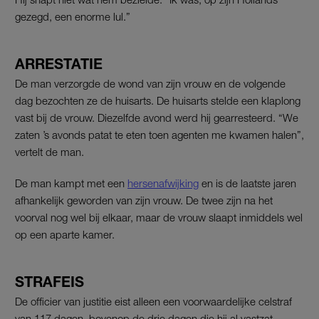
gezegd, een enorme lul.”
ARRESTATIE
De man verzorgde de wond van zijn vrouw en de volgende
dag bezochten ze de huisarts. De huisarts stelde een klaplong
vast bij de vrouw. Diezelfde avond werd hij gearresteerd. “We
zaten ’s avonds patat te eten toen agenten me kwamen halen”,
vertelt de man.
De man kampt met een
hersenafwijking
en is de laatste jaren
afhankelijk geworden van zijn vrouw. De twee zijn na het
voorval nog wel bij elkaar, maar de vrouw slaapt inmiddels wel
op een aparte kamer.
STRAFEIS
De officier van justitie eist alleen een voorwaardelijke celstraf
van 117 dagen, bovenop de drie dagen die hij al vastzat,