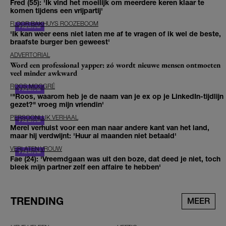
Fred (55): 'Ik vind het moeilijk om meerdere keren klaar te
komen tijdens een vrijpartij'
FLOOR BAKHUYS ROOZEBOOM
'Ik kan weer eens niet laten me af te vragen of ik wel de beste,
braafste burger ben geweest'
ADVERTORIAL
Word een professional yapper: zó wordt nieuwe mensen ontmoeten
veel minder awkward
ROOS MOGGRÉ
'"Roos, waarom heb je de naam van je ex op je LinkedIn-tijdlijn
gezet?" vroeg mijn vriendin'
PERSOONLIJK VERHAAL
Merel verhuist voor een man naar andere kant van het land,
maar hij verdwijnt: 'Huur al maanden niet betaald'
VERLATEN VROUW
Fae (24): 'Vreemdgaan was uit den boze, dat deed je niet, toch
bleek mijn partner zelf een affaire te hebben'
TRENDING
MEER