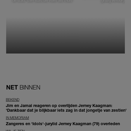
de stad: 'Een stad die voelt als thuis'
graag verborgen'
NET
BINNEN
BEKEND
Jim en Jamai reageren op overlijden Jerney Kaagman:
'Dankbaar dat je blijkbaar iets zag in dat jongetje van zestien'
IN MEMORIAM
Zangeres en 'Idols'-jurylid Jerney Kaagman (79) overleden