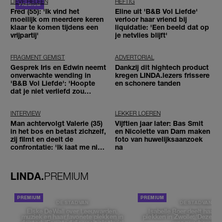
LIEVE HELEEN
HEFTIG
Fred (55): 'Ik vind het
Eline uit 'B&B Vol Liefde'
moeilijk om meerdere keren
verloor haar vriend bij
klaar te komen tijdens een
liquidatie: 'Een beeld dat op
vrijpartij'
je netvlies blijft'
FRAGMENT GEMIST
ADVERTORIAL
Gesprek Iris en Edwin neemt
Dankzij dit hightech product
onverwachte wending in
kregen LINDA.lezers frissere
'B&B Vol Liefde': 'Hoopte
en schonere tanden
dat je niet verliefd zou
worden'
INTERVIEW
LEKKER LOEREN
Man achtervolgt Valerie (35)
Vijftien jaar later: Bas Smit
in het bos en betast zichzelf,
en Nicolette van Dam maken
zij filmt en deelt de
foto van huwelijksaanzoek
confrontatie: 'Ik laat me niet
na
tegenhouden'
LINDA.
PREMIUM
DE STAD VAN
DE STAD VAN
Elske DeWall over Leeuwarden,
Isabelle Boer deelt haar f
muziek en haar favoriete plekken in
plekken in Zwolle: 'Deze pl