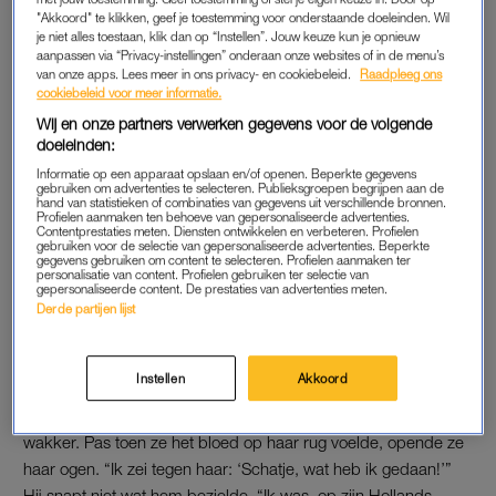
Een 79-jarige man uit Naaldwijk heeft zijn vrouw in de
"Akkoord" te klikken, geef je toestemming voor onderstaande doeleinden. Wil
rug gestoken, nadat hij haar gesnurk niet meer aan kon
je niet alles toestaan, klik dan op “Instellen”. Jouw keuze kun je opnieuw
aanpassen via “Privacy-instellingen” onderaan onze websites of in de menu’s
horen. Naar eigen zeggen werd het verlies van zijn
van onze apps. Lees meer in ons privacy- en cookiebeleid.
Raadpleeg ons
favoriete voetbalclub en een fraudezaak waarvan hij
cookiebeleid voor meer informatie.
slachtoffer is hem teveel.
Wij en onze partners verwerken gegevens voor de volgende
doeleinden:
In de rechtbank liet hij maandag weten “helemaal de weg
Informatie op een apparaat opslaan en/of openen. Beperkte gegevens
kwijt” te zijn.
gebruiken om advertenties te selecteren. Publieksgroepen begrijpen aan de
hand van statistieken of combinaties van gegevens uit verschillende bronnen.
Profielen aanmaken ten behoeve van gepersonaliseerde advertenties.
Contentprestaties meten. Diensten ontwikkelen en verbeteren. Profielen
gebruiken voor de selectie van gepersonaliseerde advertenties. Beperkte
GESNURK
gegevens gebruiken om content te selecteren. Profielen aanmaken ter
personalisatie van content. Profielen gebruiken ter selectie van
Op de bewuste avond kon de Naaldwijker de slaap maar niet
gepersonaliseerde content. De prestaties van advertenties meten.
Derde partijen lijst
vatten, schrijft het
AD
. Het
gesnurk
van zijn vrouw irriteerde
hem mateloos. “Ik had haar een paar keer gewaarschuwd en
toen ging de knop om”, vertelt de man aan de rechter.
Instellen
Akkoord
Nadat hij zijn vrouw in de rug stak, werd ze niet meteen
wakker. Pas toen ze het bloed op haar rug voelde, opende ze
haar ogen. “Ik zei tegen haar: ‘Schatje, wat heb ik gedaan!’”
Hij snapt niet wat hem bezielde. “Ik was, op zijn Hollands