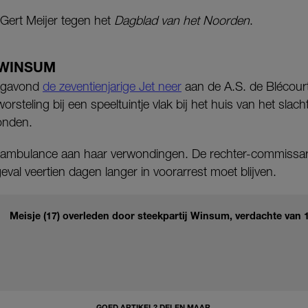
 Gert Meijer tegen het
Dagblad van het Noorden
.
 WINSUM
agavond
de zeventienjarige Jet neer
aan de A.S. de Blécour
orsteling bij een speeltuintje vlak bij het huis van het slac
onden.
de ambulance aan haar verwondingen. De rechter-commissari
eval veertien dagen langer in voorarrest moet blijven.
Meisje (17) overleden door steekpartij Winsum, verdachte van 
GOED ARTIKEL? DELEN MAAR.