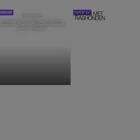
EXPATS MET
STOM!
DE STAD VAN
RASHONDEN
Isabelle Boer deelt haar favoriete
plekken in Zwolle: 'Deze plek houd ik
graag verborgen'
MONIQUE KLEMANN