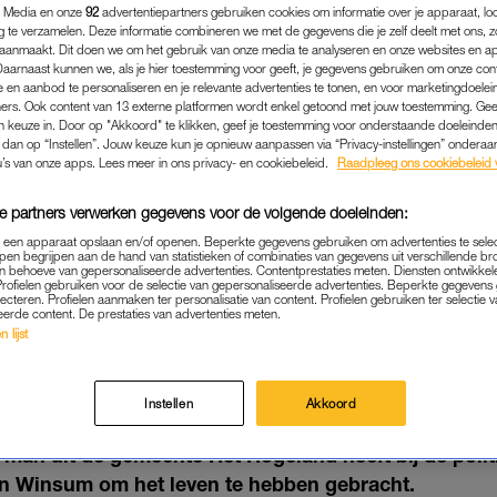
 Media en onze
92
advertentiepartners gebruiken cookies om informatie over je apparaat, lo
g te verzamelen. Deze informatie combineren we met de gegevens die je zelf deelt met ons, z
aanmaakt. Dit doen we om het gebruik van onze media te analyseren en onze websites en a
Daarnaast kunnen we, als je hier toestemming voor geeft, je gegevens gebruiken om onze con
 en aanbod te personaliseren en je relevante advertenties te tonen, en voor marketingdoele
ers. Ook content van 13 externe platformen wordt enkel getoond met jouw toestemming. Ge
gen keuze in. Door op "Akkoord" te klikken, geef je toestemming voor onderstaande doeleinden. 
k dan op “Instellen”. Jouw keuze kun je opnieuw aanpassen via “Privacy-instellingen” ondera
u’s van onze apps. Lees meer in ons privacy- en cookiebeleid.
Raadpleeg ons cookiebeleid 
e partners verwerken gegevens voor de volgende doeleinden:
p een apparaat opslaan en/of openen. Beperkte gegevens gebruiken om advertenties te sele
pen begrijpen aan de hand van statistieken of combinaties van gegevens uit verschillende br
 behoeve van gepersonaliseerde advertenties. Contentprestaties meten. Diensten ontwikkel
Profielen gebruiken voor de selectie van gepersonaliseerde advertenties. Beperkte gegeven
BINNENLAND
|
LINDA.
lecteren. Profielen aanmaken ter personalisatie van content. Profielen gebruiken ter selectie 
eerde content. De prestaties van advertenties meten.
9) BEKENT JET (17) IN WI
 lijst
HEBBEN GEDOOD
23-02-2024
|
BELINDA JANSSEN
Instellen
Akkoord
 man uit de gemeente Het Hogeland heeft bij de poli
 in Winsum om het leven te hebben gebracht.