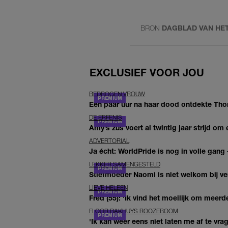
BRON
DAGBLAD VAN HE
EXCLUSIEF VOOR JOU
BEDROGEN VROUW
Een paar uur na haar dood ontdekte Thom 
DE ERFENIS
Amy’s zus voert al twintig jaar strijd om 
ADVERTORIAL
Ja écht: WorldPride is nog in volle gang –
LEKKER SAMENGESTELD
Stiefmoeder Naomi is niet welkom bij ver
LIEVE HELEEN
Fred (55): 'Ik vind het moeilijk om meerde
FLOOR BAKHUYS ROOZEBOOM
'Ik kan weer eens niet laten me af te vr