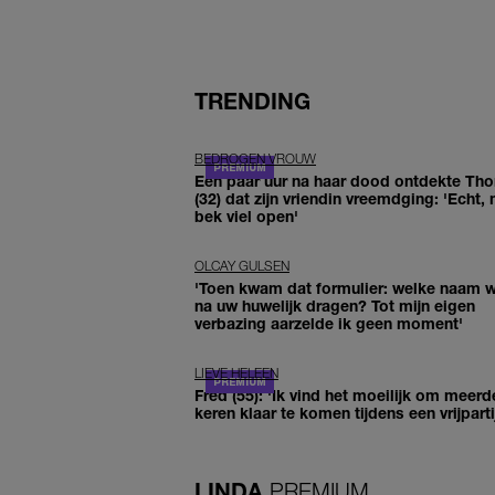
TRENDING
BEDROGEN VROUW
Een paar uur na haar dood ontdekte Th
(32) dat zijn vriendin vreemdging: 'Echt, 
bek viel open'
OLCAY GULSEN
'Toen kwam dat formulier: welke naam wi
na uw huwelijk dragen? Tot mijn eigen
verbazing aarzelde ik geen moment'
LIEVE HELEEN
Fred (55): 'Ik vind het moeilijk om meerd
keren klaar te komen tijdens een vrijparti
LINDA.
PREMIUM