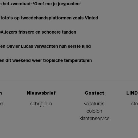
n het zwembad: 'Geef me je jurypunten'
AI-foto's op tweedehandsplatformen zoals Vinted
DA.lezers frissere en schonere tanden
 Olivier Lucas verwachten hun eerste kind
gen dit weekend weer tropische temperaturen
n
Nieuwsbrief
Contact
LIND
en
schrijf je in
vacatures
st
colofon
klantenservice