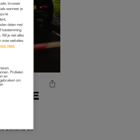
catie, browser
oals wanneer je
pps te
tent,
inden delen met
ef toestemming
Wil je niet alles
an onze websites
voor meer
cteren.
onnen. Profielen
en en
s gebruiken om
van
NSUM TE
tie bekend de