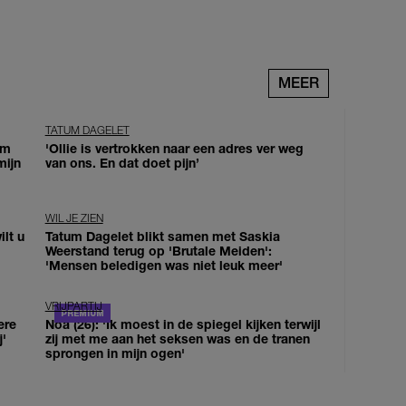
MEER
TATUM DAGELET
om
'Ollie is vertrokken naar een adres ver weg
mijn
van ons. En dat doet pijn’
WIL JE ZIEN
lt u
Tatum Dagelet blikt samen met Saskia
Weerstand terug op 'Brutale Meiden':
'Mensen beledigen was niet leuk meer'
VRIJPARTIJ
ere
Noa (26): 'Ik moest in de spiegel kijken terwijl
j'
zij met me aan het seksen was en de tranen
sprongen in mijn ogen'