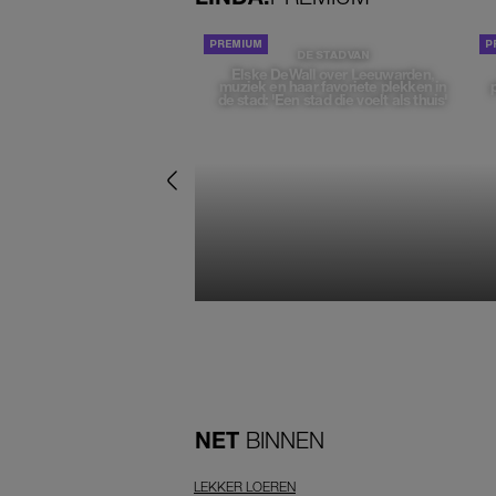
DE STAD VAN
Elske DeWall over Leeuwarden,
muziek en haar favoriete plekken in
de stad: 'Een stad die voelt als thuis'
NET
BINNEN
LEKKER LOEREN