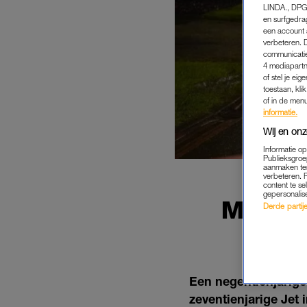
LINDA., DPG
en surfgedra
een account 
verbeteren. 
communicatie
4 mediapartn
of stel je ei
toestaan, kli
of in de men
informatie.
Wij en onz
Informatie o
Publieksgroe
aanmaken ten
verbeteren. 
content te se
gepersonalis
MAN (1
Derde partijen
Een negentienjarige
zeventienjarige Jet