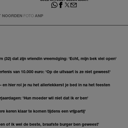
T NOORDEN
FOTO
ANP
(32) dat zijn vriendin vreemdging: 'Echt, mijn bek viel open'
erfenis van 10.000 euro: 'Op de uitvaart is ze niet geweest'
 en hier rol je nu het allerlekkerst je bed in na het feesten
jaardagen: 'Hun moeder wil niet dat ik er ben'
re keren klaar te komen tijdens een vrijpartij'
agen of ik wel de beste, braafste burger ben geweest'