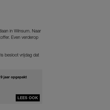
tlaan in Winsum. Naar
htoffer. Even verderop
s besloot vrijdag dat
19 jaar opgepakt
LEES OOK