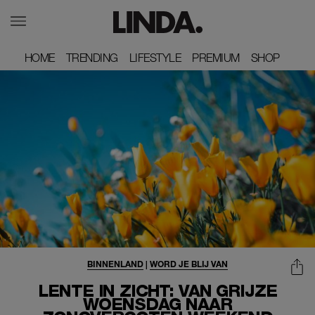
HOME
HOME
TRENDING
TRENDING
LIFESTYLE
LIFESTYLE
PREMIUM
PREMIUM
SHOP
SHOP
BINNENLAND
|
WORD JE BLIJ VAN
LENTE IN ZICHT: VAN GRIJZE
WOENSDAG NAAR