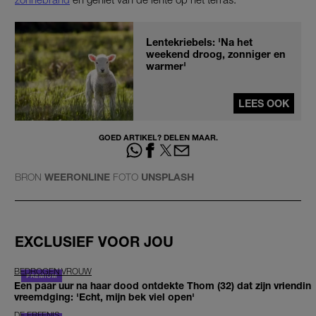
Lentekriebels: 'Na het
weekend droog, zonniger en
warmer'
LEES OOK
GOED ARTIKEL? DELEN MAAR.
BRON
WEERONLINE
FOTO
UNSPLASH
EXCLUSIEF VOOR JOU
BEDROGEN VROUW
Een paar uur na haar dood ontdekte Thom (32) dat zijn vriendin
vreemdging: 'Echt, mijn bek viel open'
DE ERFENIS