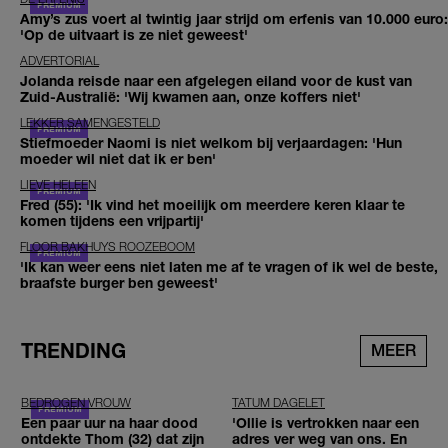
Amy’s zus voert al twintig jaar strijd om erfenis van 10.000 euro:
'Op de uitvaart is ze niet geweest'
ADVERTORIAL
Jolanda reisde naar een afgelegen eiland voor de kust van
Zuid-Australië: 'Wij kwamen aan, onze koffers niet'
LEKKER SAMENGESTELD
Stiefmoeder Naomi is niet welkom bij verjaardagen: 'Hun
moeder wil niet dat ik er ben'
LIEVE HELEEN
Fred (55): 'Ik vind het moeilijk om meerdere keren klaar te
komen tijdens een vrijpartij'
FLOOR BAKHUYS ROOZEBOOM
'Ik kan weer eens niet laten me af te vragen of ik wel de beste,
braafste burger ben geweest'
TRENDING
MEER
BEDROGEN VROUW
TATUM DAGELET
Een paar uur na haar dood
'Ollie is vertrokken naar een
ontdekte Thom (32) dat zijn
adres ver weg van ons. En