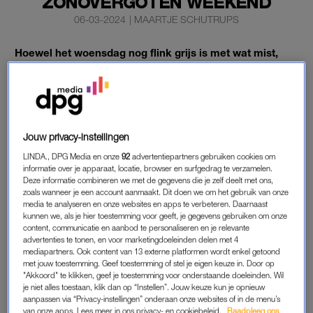
ZONOVERGOTEN WEEKEND
06-03-2024
|
MAARTJE SCHUTRUPS
Hoewel het woensdag nog flink grijs is met wat mist,
wordt het vanaf donderdag echt beter.
Weeronline
stelt
dat er flink wat zon op komst is, en dat het vrijdag zelfs
een zonovergoten, lenteachtige dag wordt.
Na een grijze, sombere februari is het eindelijk tijd voor flink
Jouw privacy-instellingen
wat zonuren.
LINDA., DPG Media en onze
92
advertentiepartners gebruiken cookies om
informatie over je apparaat, locatie, browser en surfgedrag te verzamelen.
Deze informatie combineren we met de gegevens die je zelf deelt met ons,
ZONOVERGOTEN WEERBEELD
zoals wanneer je een account aanmaakt. Dit doen we om het gebruik van onze
media te analyseren en onze websites en apps te verbeteren. Daarnaast
Vanaf donderdag kunnen we eindelijk genieten van het
kunnen we, als je hier toestemming voor geeft, je gegevens gebruiken om onze
content, communicatie en aanbod te personaliseren en je relevante
lenteweer
. “We krijgen donderdag lenteachtige taferelen. Het
advertenties te tonen, en voor marketingdoeleinden delen met 4
is overal droog en de zon schijnt uitbundig. De temperatuur
mediapartners. Ook content van 13 externe platformen wordt enkel getoond
valt met 11 tot 13 graden weer wat hoger uit dan voorgaande
met jouw toestemming. Geef toestemming of stel je eigen keuze in. Door op
"Akkoord" te klikken, geef je toestemming voor onderstaande doeleinden. Wil
dagen. Door het zonovergoten weerbeeld, in combinatie met
je niet alles toestaan, klik dan op “Instellen”. Jouw keuze kun je opnieuw
weinig wind, voelt het zelfs een beetje lenteachtig aan”, meldt
aanpassen via “Privacy-instellingen” onderaan onze websites of in de menu’s
van onze apps. Lees meer in ons privacy- en cookiebeleid.
Raadpleeg ons