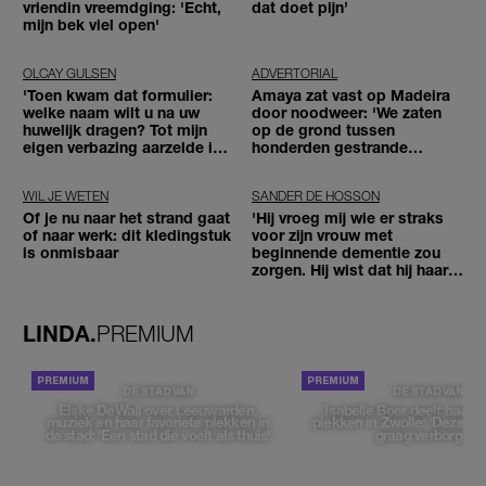
vriendin vreemdging: 'Echt,
dat doet pijn’
mijn bek viel open'
OLCAY GULSEN
ADVERTORIAL
'Toen kwam dat formulier:
Amaya zat vast op Madeira
welke naam wilt u na uw
door noodweer: 'We zaten
huwelijk dragen? Tot mijn
op de grond tussen
eigen verbazing aarzelde ik
honderden gestrande
geen moment'
reizigers'
WIL JE WETEN
SANDER DE HOSSON
Of je nu naar het strand gaat
'Hij vroeg mij wie er straks
of naar werk: dit kledingstuk
voor zijn vrouw met
is onmisbaar
beginnende dementie zou
zorgen. Hij wist dat hij haar
zou moeten loslaten'
LINDA.
PREMIUM
DE STAD VAN
DE STAD VAN
Elske DeWall over Leeuwarden,
Isabelle Boer deelt haar f
muziek en haar favoriete plekken in
plekken in Zwolle: 'Deze pl
de stad: 'Een stad die voelt als thuis'
graag verborgen'